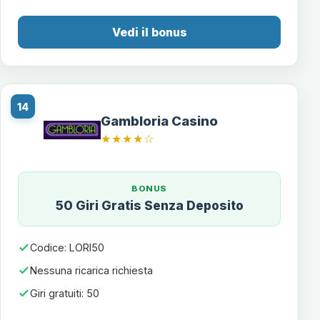
Vedi il bonus
14
Gambloria Casino
★★★★☆
BONUS
50 Giri Gratis Senza Deposito
Codice: LORI50
Nessuna ricarica richiesta
Giri gratuiti: 50