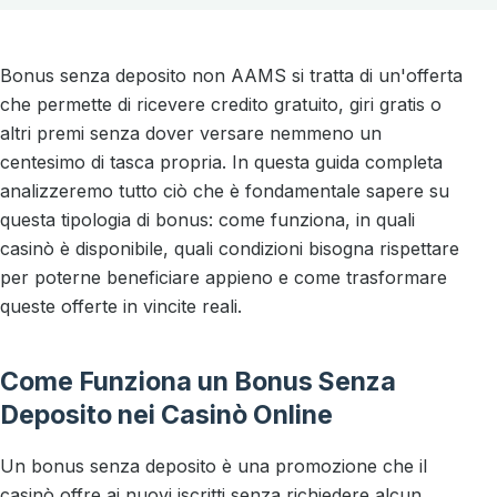
Bonus senza deposito non AAMS si tratta di un'offerta
che permette di ricevere credito gratuito, giri gratis o
altri premi senza dover versare nemmeno un
centesimo di tasca propria. In questa guida completa
analizzeremo tutto ciò che è fondamentale sapere su
questa tipologia di bonus: come funziona, in quali
casinò è disponibile, quali condizioni bisogna rispettare
per poterne beneficiare appieno e come trasformare
queste offerte in vincite reali.
Come Funziona un Bonus Senza
Deposito nei Casinò Online
Un bonus senza deposito è una promozione che il
casinò offre ai nuovi iscritti senza richiedere alcun