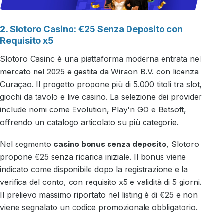
2. Slotoro Casino: €25 Senza Deposito con
Requisito x5
Slotoro Casino è una piattaforma moderna entrata nel
mercato nel 2025 e gestita da Wiraon B.V. con licenza
Curaçao. Il progetto propone più di 5.000 titoli tra slot,
giochi da tavolo e live casino. La selezione dei provider
include nomi come Evolution, Play'n GO e Betsoft,
offrendo un catalogo articolato su più categorie.
Nel segmento
casino bonus senza deposito
, Slotoro
propone €25 senza ricarica iniziale. Il bonus viene
indicato come disponibile dopo la registrazione e la
verifica del conto, con requisito x5 e validità di 5 giorni.
Il prelievo massimo riportato nel listing è di €25 e non
viene segnalato un codice promozionale obbligatorio.