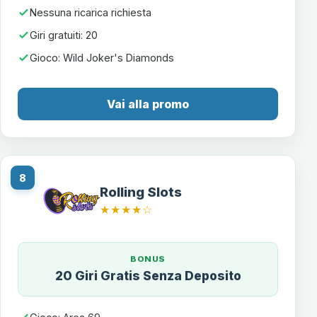
Nessuna ricarica richiesta
Giri gratuiti: 20
Gioco: Wild Joker's Diamonds
Vai alla promo
8
Rolling Slots
★★★★☆
BONUS
20 Giri Gratis Senza Deposito