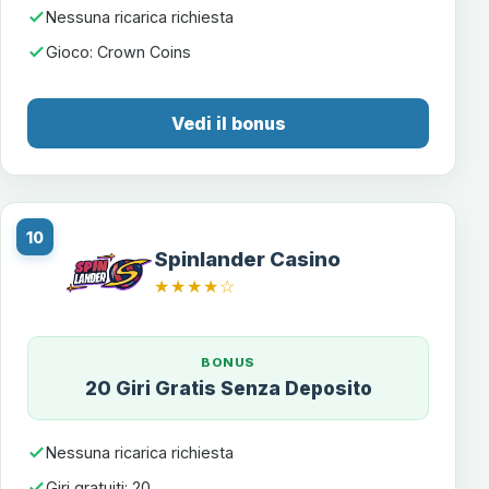
Nessuna ricarica richiesta
Gioco: Crown Coins
Vedi il bonus
10
Spinlander Casino
★★★★☆
BONUS
20 Giri Gratis Senza Deposito
Nessuna ricarica richiesta
Giri gratuiti: 20