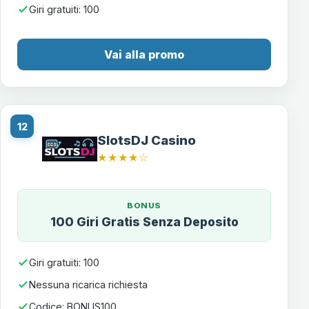
Giri gratuiti: 100
Vai alla promo
12
SlotsDJ Casino
★★★★☆
BONUS
100 Giri Gratis Senza Deposito
Giri gratuiti: 100
Nessuna ricarica richiesta
Codice: BONUS100