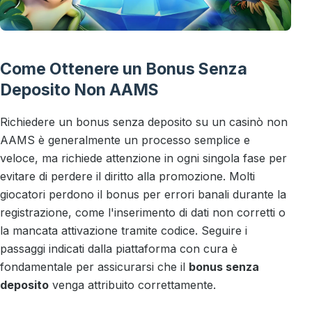
Come Ottenere un Bonus Senza
Deposito Non AAMS
Richiedere un bonus senza deposito su un casinò non
AAMS è generalmente un processo semplice e
veloce, ma richiede attenzione in ogni singola fase per
evitare di perdere il diritto alla promozione. Molti
giocatori perdono il bonus per errori banali durante la
registrazione, come l'inserimento di dati non corretti o
la mancata attivazione tramite codice. Seguire i
passaggi indicati dalla piattaforma con cura è
fondamentale per assicurarsi che il
bonus senza
deposito
venga attribuito correttamente.