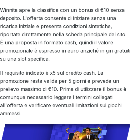
Winnita apre la classifica con un bonus di €10 senza
deposito. L'offerta consente di iniziare senza una
ricarica iniziale e presenta condizioni sintetiche,
riportate direttamente nella scheda principale del sito.
È una proposta in formato cash, quindi il valore
promozionale è espresso in euro anziché in giri gratuiti
su una slot specifica.
Il requisito indicato è x5 sul credito cash. La
promozione resta valida per 5 giorni e prevede un
prelievo massimo di €10. Prima di utilizzare il bonus è
comunque necessario leggere i termini collegati
all'offerta e verificare eventuali limitazioni sui giochi
ammessi.