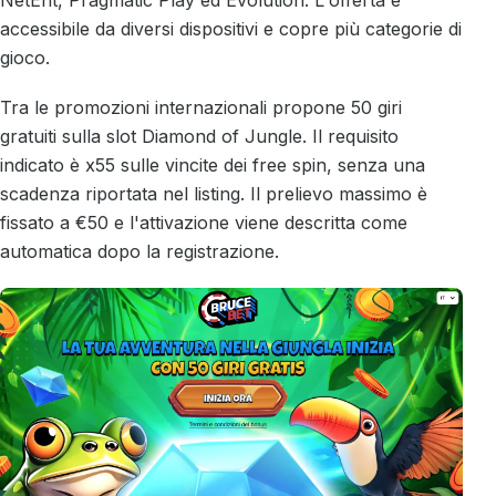
accessibile da diversi dispositivi e copre più categorie di
gioco.
Tra le promozioni internazionali propone 50 giri
gratuiti sulla slot Diamond of Jungle. Il requisito
indicato è x55 sulle vincite dei free spin, senza una
scadenza riportata nel listing. Il prelievo massimo è
fissato a €50 e l'attivazione viene descritta come
automatica dopo la registrazione.