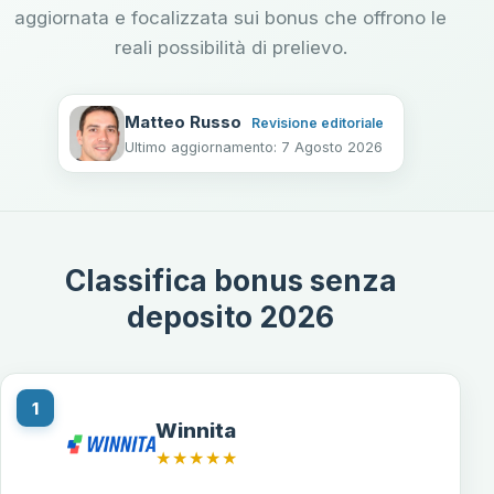
aggiornata e focalizzata sui bonus che offrono le
reali possibilità di prelievo.
Matteo Russo
Revisione editoriale
Ultimo aggiornamento: 7 Agosto 2026
Classifica bonus senza
deposito 2026
1
Winnita
★★★★★