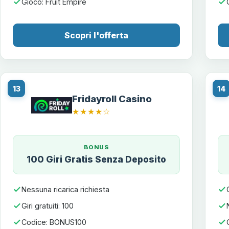
Gioco: Fruit Empire
Scopri l'offerta
13
14
Fridayroll Casino
★★★★☆
BONUS
100 Giri Gratis Senza Deposito
Nessuna ricarica richiesta
Giri gratuiti: 100
Codice: BONUS100