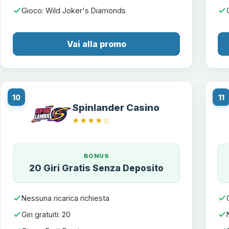
Gioco: Wild Joker's Diamonds
Vai alla promo
10
11
Spinlander Casino
★★★★☆
BONUS
20 Giri Gratis Senza Deposito
Nessuna ricarica richiesta
Giri gratuiti: 20