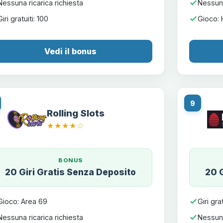
Nessuna ricarica richiesta
Nessuna
Giri gratuiti: 100
Gioco: 
Vedi il bonus
9
Rolling Slots
★★★★☆
BONUS
20 Giri Gratis Senza Deposito
20 
Gioco: Area 69
Giri grat
Nessuna ricarica richiesta
Nessuna