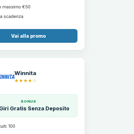
vo massimo €50
a scadenza
Vai alla promo
Winnita
★★★★☆
BONUS
Giri Gratis Senza Deposito
uiti: 100