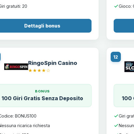
Giri gratuiti: 20
Gioco:
Dettagli bonus
12
RingoSpin Casino
★★★★☆
BONUS
100 Giri Gratis Senza Deposito
100 
Codice: BONUS100
Giri grat
Nessuna ricarica richiesta
Nessuna