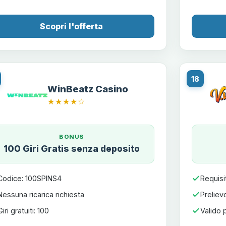
Scopri l'offerta
18
WinBeatz Casino
★★★★☆
BONUS
100 Giri Gratis senza deposito
Codice: 100SPINS4
Requisi
Nessuna ricarica richiesta
Prelie
Giri gratuiti: 100
Valido 