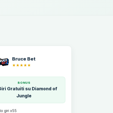
Bruce Bet
★★★★★
BONUS
iri Gratuiti su Diamond of
Jungle
to giri x55