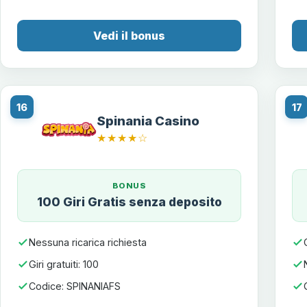
Vedi il bonus
16
17
Spinania Casino
★★★★☆
BONUS
100 Giri Gratis senza deposito
Nessuna ricarica richiesta
Giri gratuiti: 100
Codice: SPINANIAFS