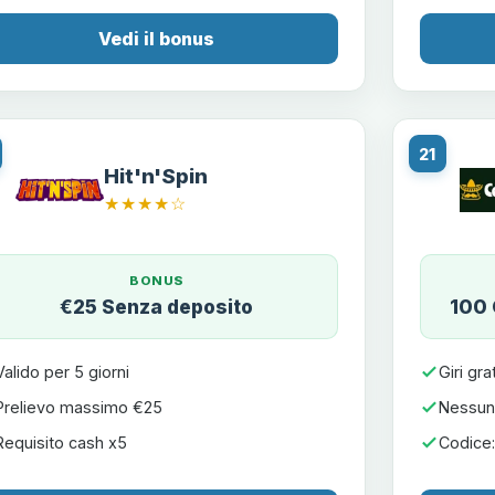
Vedi il bonus
21
Hit'n'Spin
★★★★☆
BONUS
€25 Senza deposito
100 
Valido per 5 giorni
Giri grat
Prelievo massimo €25
Nessuna
Requisito cash x5
Codice: