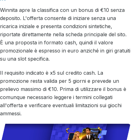
Winnita apre la classifica con un bonus di €10 senza
deposito. L'offerta consente di iniziare senza una
ricarica iniziale e presenta condizioni sintetiche,
riportate direttamente nella scheda principale del sito.
È una proposta in formato cash, quindi il valore
promozionale è espresso in euro anziché in giri gratuiti
su una slot specifica.
Il requisito indicato è x5 sul credito cash. La
promozione resta valida per 5 giorni e prevede un
prelievo massimo di €10. Prima di utilizzare il bonus è
comunque necessario leggere i termini collegati
all'offerta e verificare eventuali limitazioni sui giochi
ammessi.