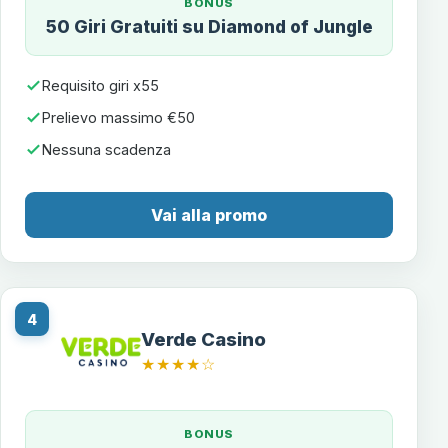
BONUS
50 Giri Gratuiti su Diamond of Jungle
Requisito giri x55
Prelievo massimo €50
Nessuna scadenza
Vai alla promo
4
Verde Casino
★★★★☆
BONUS