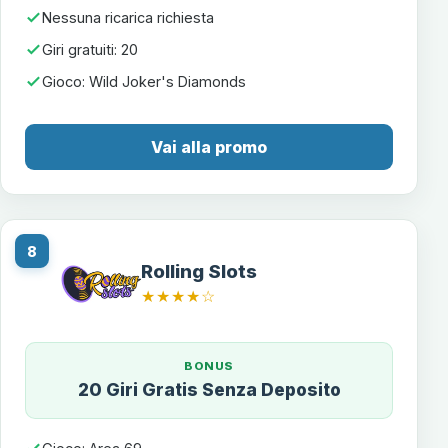
Nessuna ricarica richiesta
Giri gratuiti: 20
Gioco: Wild Joker's Diamonds
Vai alla promo
8
Rolling Slots
★★★★☆
BONUS
20 Giri Gratis Senza Deposito