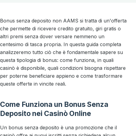
Bonus senza deposito non AAMS si tratta di un'offerta
che permette di ricevere credito gratuito, giri gratis o
altri premi senza dover versare nemmeno un
centesimo di tasca propria. In questa guida completa
analizzeremo tutto ciò che è fondamentale sapere su
questa tipologia di bonus: come funziona, in quali
casinò è disponibile, quali condizioni bisogna rispettare
per poterne beneficiare appieno e come trasformare
queste offerte in vincite reali.
Come Funziona un Bonus Senza
Deposito nei Casinò Online
Un bonus senza deposito è una promozione che il
casinò offre ai nuovi iscritti senza richiedere alcun