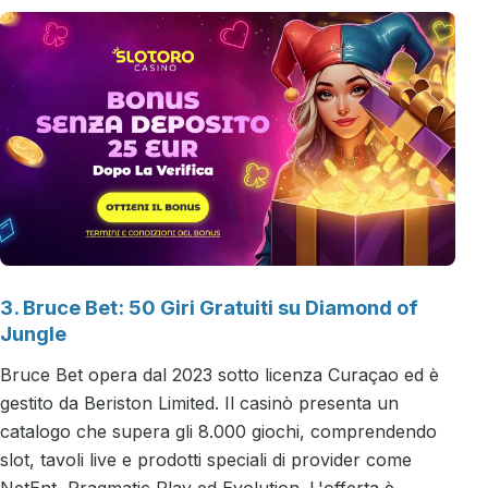
3. Bruce Bet: 50 Giri Gratuiti su Diamond of
Jungle
Bruce Bet opera dal 2023 sotto licenza Curaçao ed è
gestito da Beriston Limited. Il casinò presenta un
catalogo che supera gli 8.000 giochi, comprendendo
slot, tavoli live e prodotti speciali di provider come
NetEnt, Pragmatic Play ed Evolution. L'offerta è