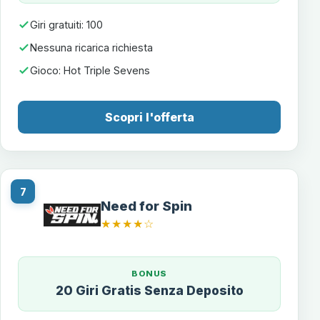
Giri gratuiti: 100
Nessuna ricarica richiesta
Gioco: Hot Triple Sevens
Scopri l'offerta
7
Need for Spin
★★★★☆
BONUS
20 Giri Gratis Senza Deposito