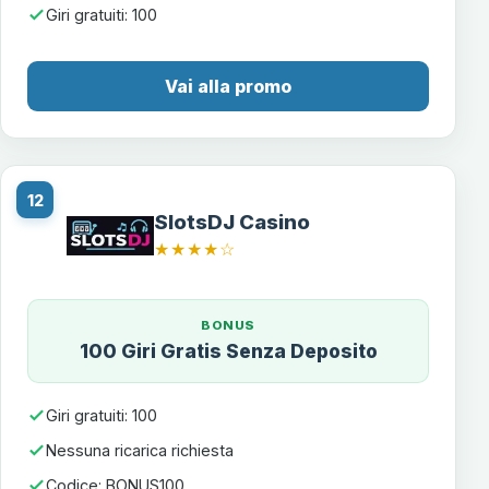
Giri gratuiti: 100
Vai alla promo
12
SlotsDJ Casino
★★★★☆
BONUS
100 Giri Gratis Senza Deposito
Giri gratuiti: 100
Nessuna ricarica richiesta
Codice: BONUS100