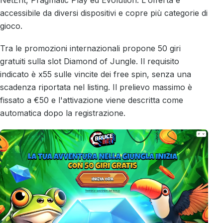
accessibile da diversi dispositivi e copre più categorie di
gioco.
Tra le promozioni internazionali propone 50 giri
gratuiti sulla slot Diamond of Jungle. Il requisito
indicato è x55 sulle vincite dei free spin, senza una
scadenza riportata nel listing. Il prelievo massimo è
fissato a €50 e l'attivazione viene descritta come
automatica dopo la registrazione.