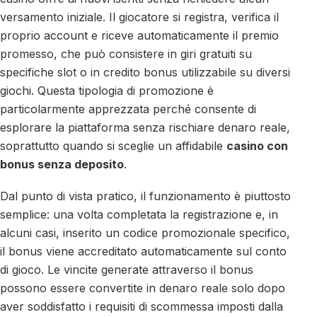
versamento iniziale. Il giocatore si registra, verifica il
proprio account e riceve automaticamente il premio
promesso, che può consistere in giri gratuiti su
specifiche slot o in credito bonus utilizzabile su diversi
giochi. Questa tipologia di promozione è
particolarmente apprezzata perché consente di
esplorare la piattaforma senza rischiare denaro reale,
soprattutto quando si sceglie un affidabile
casino con
bonus senza deposito
.
Dal punto di vista pratico, il funzionamento è piuttosto
semplice: una volta completata la registrazione e, in
alcuni casi, inserito un codice promozionale specifico,
il bonus viene accreditato automaticamente sul conto
di gioco. Le vincite generate attraverso il bonus
possono essere convertite in denaro reale solo dopo
aver soddisfatto i requisiti di scommessa imposti dalla