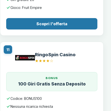
Gioco: Fruit Empire
Scopri l'offerta
11
RingoSpin Casino
★★★★☆
BONUS
100 Giri Gratis Senza Deposito
Codice: BONUS100
Nessuna ricarica richiesta