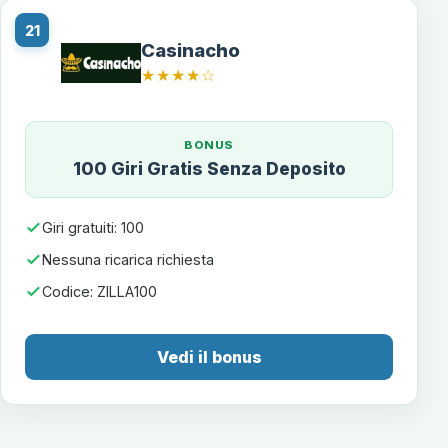
21
Casinacho
★★★★☆
BONUS
100 Giri Gratis Senza Deposito
Giri gratuiti: 100
Nessuna ricarica richiesta
Codice: ZILLA100
Vedi il bonus