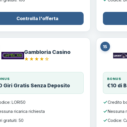
Controlla l'offerta
15
Gambloria Casino
★★★★☆
ONUS
BONUS
0 Giri Gratis Senza Deposito
€10 di B
odice: LORI50
Credito b
ssuna ricarica richiesta
Nessuna ri
ri gratuiti: 50
Codice: 