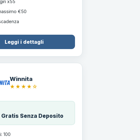
giri x55
 massimo €50
scadenza
Leggi i dettagli
Winnita
★★★★☆
i Gratis Senza Deposito
i: 100