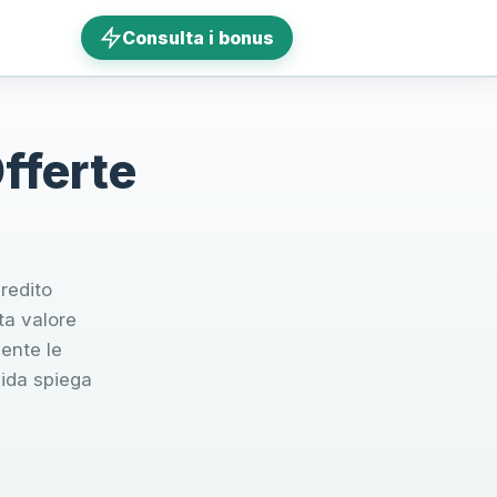
Consulta i bonus
fferte
redito
ta valore
mente le
uida spiega