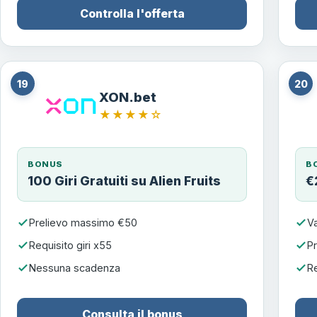
Controlla l'offerta
19
20
XON.bet
★★★★☆
BONUS
B
100 Giri Gratuiti su Alien Fruits
€
Prelievo massimo €50
Va
Requisito giri x55
P
Nessuna scadenza
R
Consulta il bonus