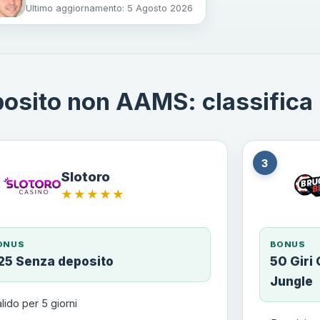
Ultimo aggiornamento: 5 Agosto 2026
osito non AAMS: classifica
3
Slotoro
★★★★★
ONUS
BONUS
25 Senza deposito
50 Giri 
Jungle
lido per 5 giorni