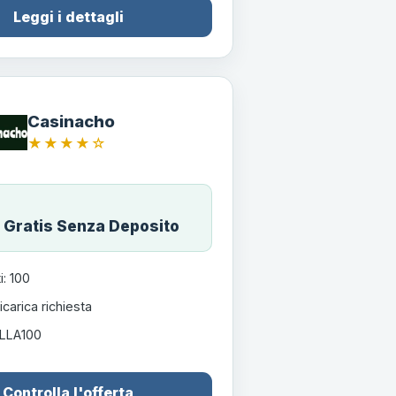
Leggi i dettagli
Casinacho
★★★★☆
i Gratis Senza Deposito
i: 100
carica richiesta
ILLA100
Controlla l'offerta