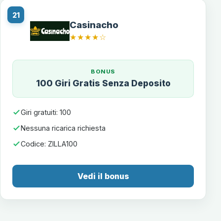
21
Casinacho
★★★★☆
BONUS
100 Giri Gratis Senza Deposito
Giri gratuiti: 100
Nessuna ricarica richiesta
Codice: ZILLA100
Vedi il bonus