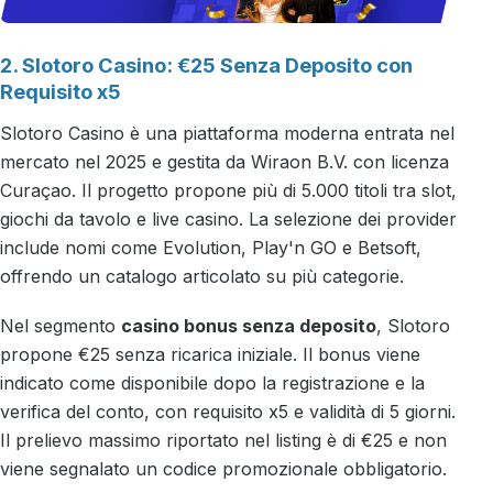
2. Slotoro Casino: €25 Senza Deposito con
Requisito x5
Slotoro Casino è una piattaforma moderna entrata nel
mercato nel 2025 e gestita da Wiraon B.V. con licenza
Curaçao. Il progetto propone più di 5.000 titoli tra slot,
giochi da tavolo e live casino. La selezione dei provider
include nomi come Evolution, Play'n GO e Betsoft,
offrendo un catalogo articolato su più categorie.
Nel segmento
casino bonus senza deposito
, Slotoro
propone €25 senza ricarica iniziale. Il bonus viene
indicato come disponibile dopo la registrazione e la
verifica del conto, con requisito x5 e validità di 5 giorni.
Il prelievo massimo riportato nel listing è di €25 e non
viene segnalato un codice promozionale obbligatorio.