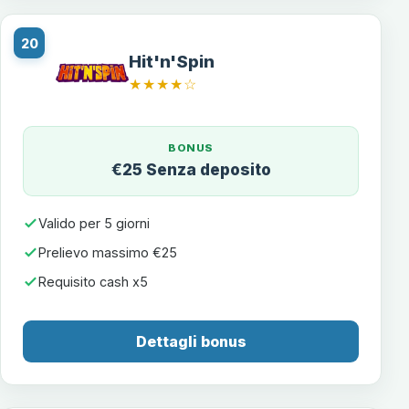
20
Hit'n'Spin
★★★★☆
BONUS
€25 Senza deposito
Valido per 5 giorni
Prelievo massimo €25
Requisito cash x5
Dettagli bonus