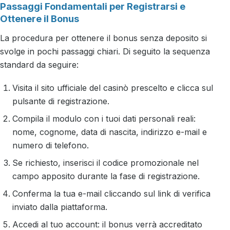
Passaggi Fondamentali per Registrarsi e
Ottenere il Bonus
La procedura per ottenere il bonus senza deposito si
svolge in pochi passaggi chiari. Di seguito la sequenza
standard da seguire:
Visita il sito ufficiale del casinò prescelto e clicca sul
pulsante di registrazione.
Compila il modulo con i tuoi dati personali reali:
nome, cognome, data di nascita, indirizzo e-mail e
numero di telefono.
Se richiesto, inserisci il codice promozionale nel
campo apposito durante la fase di registrazione.
Conferma la tua e-mail cliccando sul link di verifica
inviato dalla piattaforma.
Accedi al tuo account: il bonus verrà accreditato