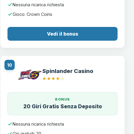
Nessuna ricarica richiesta
Gioco: Crown Coins
Vedi il bonus
10
Spinlander Casino
★★★★☆
BONUS
20 Giri Gratis Senza Deposito
Nessuna ricarica richiesta
Giri gratuiti: 20