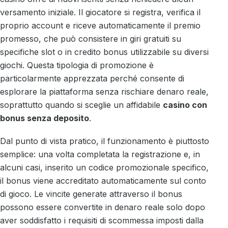
versamento iniziale. Il giocatore si registra, verifica il
proprio account e riceve automaticamente il premio
promesso, che può consistere in giri gratuiti su
specifiche slot o in credito bonus utilizzabile su diversi
giochi. Questa tipologia di promozione è
particolarmente apprezzata perché consente di
esplorare la piattaforma senza rischiare denaro reale,
soprattutto quando si sceglie un affidabile
casino con
bonus senza deposito
.
Dal punto di vista pratico, il funzionamento è piuttosto
semplice: una volta completata la registrazione e, in
alcuni casi, inserito un codice promozionale specifico,
il bonus viene accreditato automaticamente sul conto
di gioco. Le vincite generate attraverso il bonus
possono essere convertite in denaro reale solo dopo
aver soddisfatto i requisiti di scommessa imposti dalla