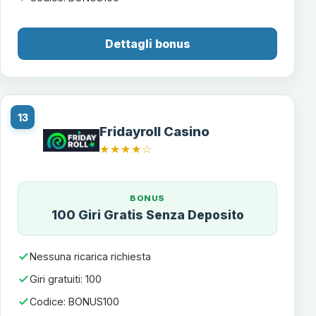
Dettagli bonus
13
Fridayroll Casino
★★★★☆
BONUS
100 Giri Gratis Senza Deposito
Nessuna ricarica richiesta
Giri gratuiti: 100
Codice: BONUS100