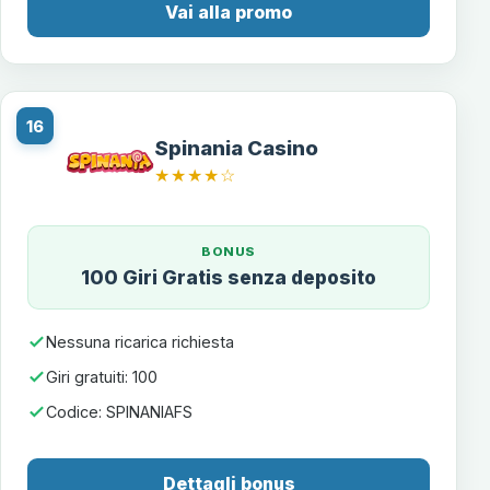
Vai alla promo
16
Spinania Casino
★★★★☆
BONUS
100 Giri Gratis senza deposito
Nessuna ricarica richiesta
Giri gratuiti: 100
Codice: SPINANIAFS
Dettagli bonus