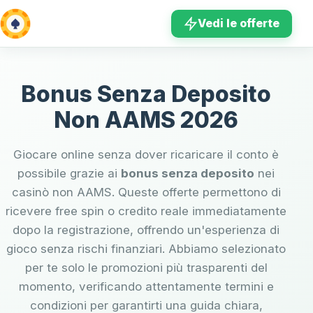
Vedi le offerte
Bonus Senza Deposito
Non AAMS 2026
Giocare online senza dover ricaricare il conto è
possibile grazie ai
bonus senza deposito
nei
casinò non AAMS. Queste offerte permettono di
ricevere free spin o credito reale immediatamente
dopo la registrazione, offrendo un'esperienza di
gioco senza rischi finanziari. Abbiamo selezionato
per te solo le promozioni più trasparenti del
momento, verificando attentamente termini e
condizioni per garantirti una guida chiara,