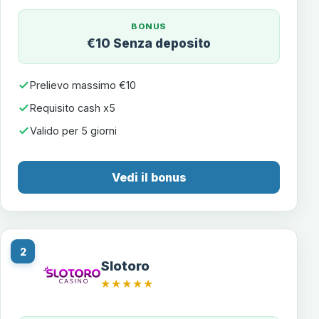
BONUS
€10 Senza deposito
Prelievo massimo €10
Requisito cash x5
Valido per 5 giorni
Vedi il bonus
2
Slotoro
★★★★★