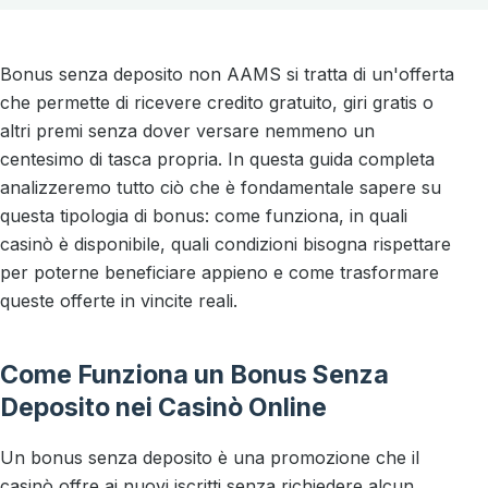
Bonus senza deposito non AAMS si tratta di un'offerta
che permette di ricevere credito gratuito, giri gratis o
altri premi senza dover versare nemmeno un
centesimo di tasca propria. In questa guida completa
analizzeremo tutto ciò che è fondamentale sapere su
questa tipologia di bonus: come funziona, in quali
casinò è disponibile, quali condizioni bisogna rispettare
per poterne beneficiare appieno e come trasformare
queste offerte in vincite reali.
Come Funziona un Bonus Senza
Deposito nei Casinò Online
Un bonus senza deposito è una promozione che il
casinò offre ai nuovi iscritti senza richiedere alcun