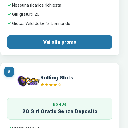
Nessuna ricarica richiesta
Giri gratuiti: 20
Gioco: Wild Joker's Diamonds
Vai alla promo
8
Rolling Slots
★★★★☆
BONUS
20 Giri Gratis Senza Deposito