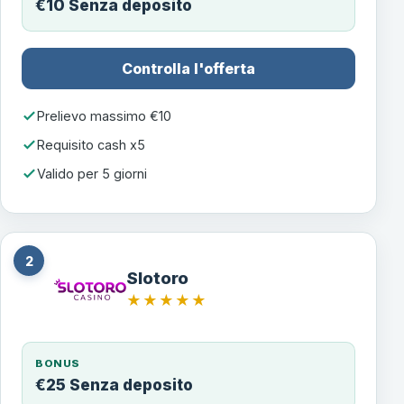
€10 Senza deposito
Controlla l'offerta
Prelievo massimo €10
Requisito cash x5
Valido per 5 giorni
2
Slotoro
★★★★★
BONUS
€25 Senza deposito