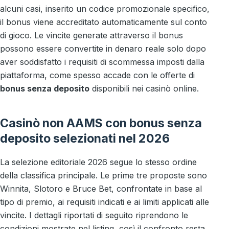
alcuni casi, inserito un codice promozionale specifico,
il bonus viene accreditato automaticamente sul conto
di gioco. Le vincite generate attraverso il bonus
possono essere convertite in denaro reale solo dopo
aver soddisfatto i requisiti di scommessa imposti dalla
piattaforma, come spesso accade con le offerte di
bonus senza deposito
disponibili nei casinò online.
Casinò non AAMS con bonus senza
deposito selezionati nel 2026
La selezione editoriale 2026 segue lo stesso ordine
della classifica principale. Le prime tre proposte sono
Winnita, Slotoro e Bruce Bet, confrontate in base al
tipo di premio, ai requisiti indicati e ai limiti applicati alle
vincite. I dettagli riportati di seguito riprendono le
condizioni mostrate nel listing, così il confronto resta