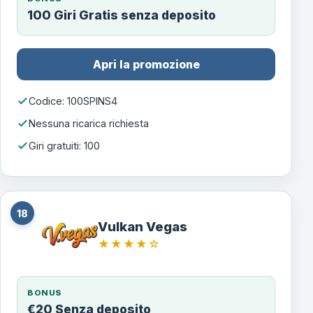
100 Giri Gratis senza deposito
Apri la promozione
Codice: 100SPINS4
Nessuna ricarica richiesta
Giri gratuiti: 100
18
Vulkan Vegas
★★★★☆
BONUS
€20 Senza deposito