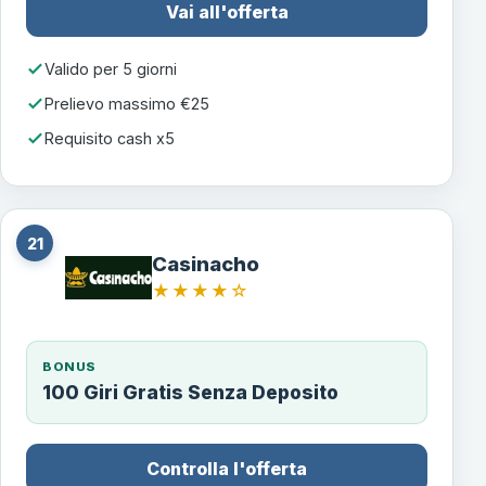
Vai all'offerta
Valido per 5 giorni
Prelievo massimo €25
Requisito cash x5
21
Casinacho
★★★★☆
BONUS
100 Giri Gratis Senza Deposito
Controlla l'offerta