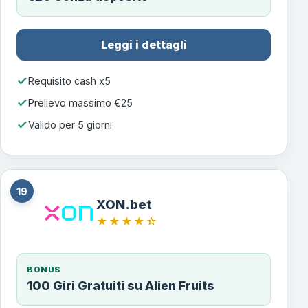
Leggi i dettagli
Requisito cash x5
Prelievo massimo €25
Valido per 5 giorni
19
XON.bet
★★★★☆
BONUS
100 Giri Gratuiti su Alien Fruits