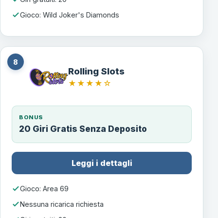
Gioco: Wild Joker's Diamonds
8
Rolling Slots
★★★★☆
BONUS
20 Giri Gratis Senza Deposito
Leggi i dettagli
Gioco: Area 69
Nessuna ricarica richiesta