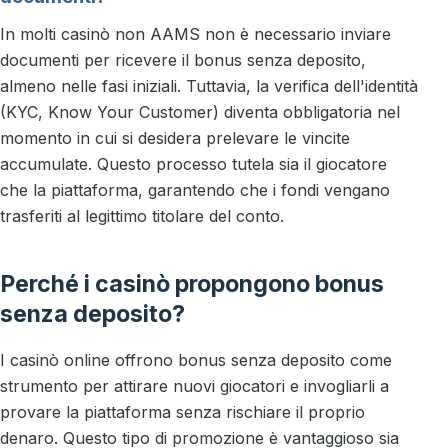
In molti casinò non AAMS non è necessario inviare
documenti per ricevere il bonus senza deposito,
almeno nelle fasi iniziali. Tuttavia, la verifica dell'identità
(KYC, Know Your Customer) diventa obbligatoria nel
momento in cui si desidera prelevare le vincite
accumulate. Questo processo tutela sia il giocatore
che la piattaforma, garantendo che i fondi vengano
trasferiti al legittimo titolare del conto.
Perché i casinò propongono bonus
senza deposito?
I casinò online offrono bonus senza deposito come
strumento per attirare nuovi giocatori e invogliarli a
provare la piattaforma senza rischiare il proprio
denaro. Questo tipo di promozione è vantaggioso sia