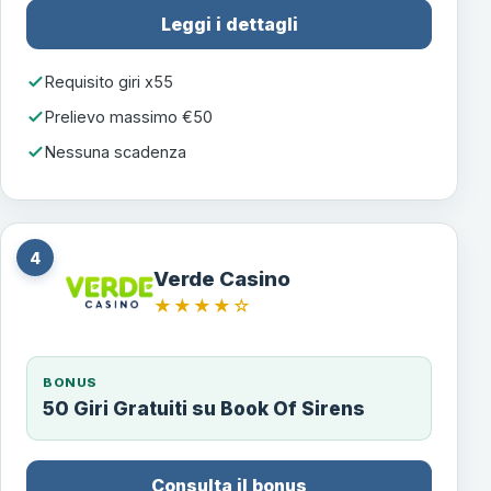
Leggi i dettagli
Requisito giri x55
Prelievo massimo €50
Nessuna scadenza
4
Verde Casino
★★★★☆
BONUS
50 Giri Gratuiti su Book Of Sirens
Consulta il bonus