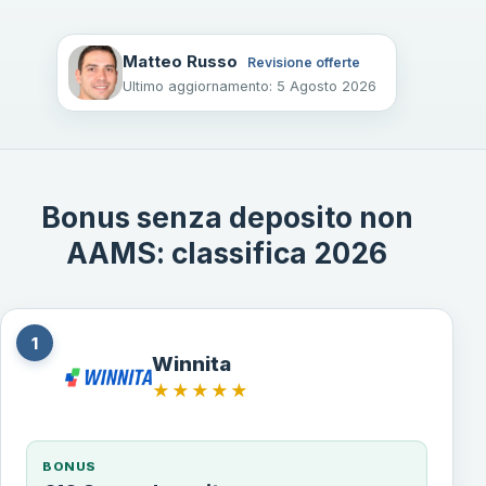
Matteo Russo
Revisione offerte
Ultimo aggiornamento: 5 Agosto 2026
Bonus senza deposito non
AAMS: classifica 2026
1
Winnita
★★★★★
BONUS