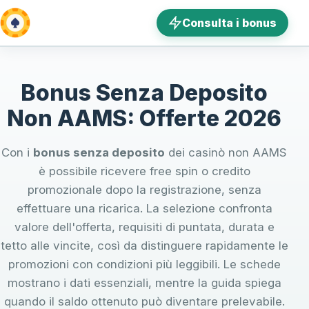
Consulta i bonus
Bonus Senza Deposito
Non AAMS: Offerte 2026
Con i
bonus senza deposito
dei casinò non AAMS
è possibile ricevere free spin o credito
promozionale dopo la registrazione, senza
effettuare una ricarica. La selezione confronta
valore dell'offerta, requisiti di puntata, durata e
tetto alle vincite, così da distinguere rapidamente le
promozioni con condizioni più leggibili. Le schede
mostrano i dati essenziali, mentre la guida spiega
quando il saldo ottenuto può diventare prelevabile.