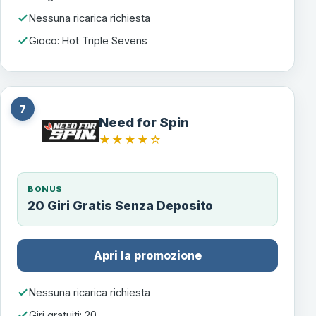
Nessuna ricarica richiesta
Gioco: Hot Triple Sevens
7
Need for Spin
★★★★☆
BONUS
20 Giri Gratis Senza Deposito
Apri la promozione
Nessuna ricarica richiesta
Giri gratuiti: 20