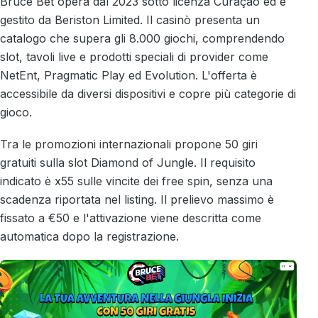
Bruce Bet opera dal 2023 sotto licenza Curaçao ed è
gestito da Beriston Limited. Il casinò presenta un
catalogo che supera gli 8.000 giochi, comprendendo
slot, tavoli live e prodotti speciali di provider come
NetEnt, Pragmatic Play ed Evolution. L'offerta è
accessibile da diversi dispositivi e copre più categorie di
gioco.
Tra le promozioni internazionali propone 50 giri
gratuiti sulla slot Diamond of Jungle. Il requisito
indicato è x55 sulle vincite dei free spin, senza una
scadenza riportata nel listing. Il prelievo massimo è
fissato a €50 e l'attivazione viene descritta come
automatica dopo la registrazione.