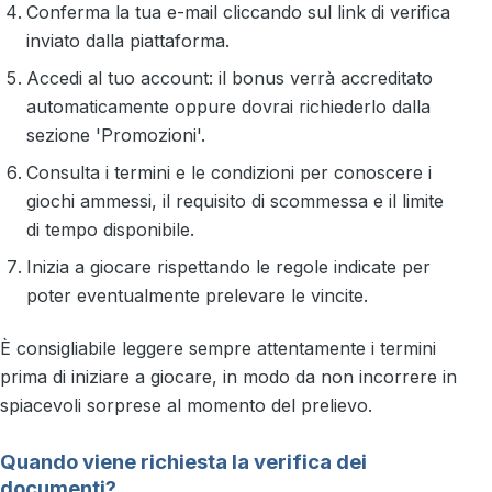
Conferma la tua e-mail cliccando sul link di verifica
inviato dalla piattaforma.
Accedi al tuo account: il bonus verrà accreditato
automaticamente oppure dovrai richiederlo dalla
sezione 'Promozioni'.
Consulta i termini e le condizioni per conoscere i
giochi ammessi, il requisito di scommessa e il limite
di tempo disponibile.
Inizia a giocare rispettando le regole indicate per
poter eventualmente prelevare le vincite.
È consigliabile leggere sempre attentamente i termini
prima di iniziare a giocare, in modo da non incorrere in
spiacevoli sorprese al momento del prelievo.
Quando viene richiesta la verifica dei
documenti?