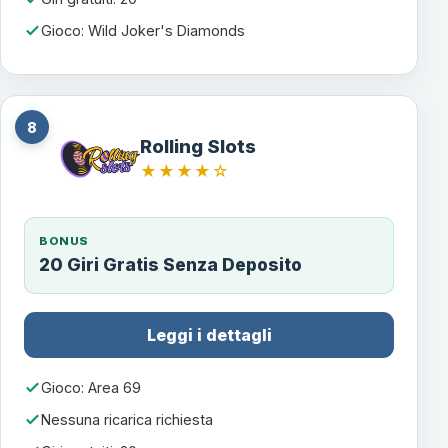
Gioco: Wild Joker's Diamonds
8
Rolling Slots
★★★★☆
BONUS
20 Giri Gratis Senza Deposito
Leggi i dettagli
Gioco: Area 69
Nessuna ricarica richiesta