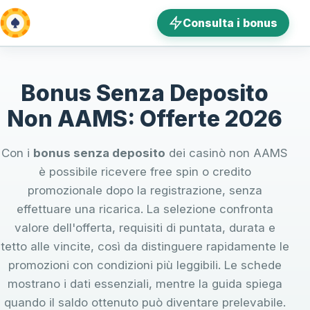
Consulta i bonus
Bonus Senza Deposito
Non AAMS: Offerte 2026
Con i
bonus senza deposito
dei casinò non AAMS
è possibile ricevere free spin o credito
promozionale dopo la registrazione, senza
effettuare una ricarica. La selezione confronta
valore dell'offerta, requisiti di puntata, durata e
tetto alle vincite, così da distinguere rapidamente le
promozioni con condizioni più leggibili. Le schede
mostrano i dati essenziali, mentre la guida spiega
quando il saldo ottenuto può diventare prelevabile.