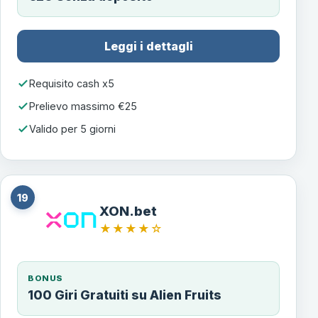
Leggi i dettagli
Requisito cash x5
Prelievo massimo €25
Valido per 5 giorni
19
XON.bet
★★★★☆
BONUS
100 Giri Gratuiti su Alien Fruits