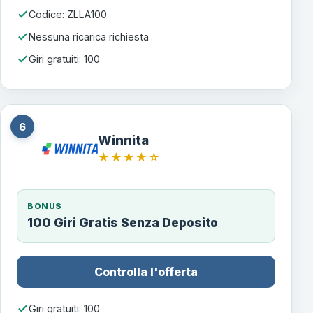
Codice: ZLLA100
Nessuna ricarica richiesta
Giri gratuiti: 100
6
Winnita
★★★★☆
BONUS
100 Giri Gratis Senza Deposito
Controlla l'offerta
Giri gratuiti: 100