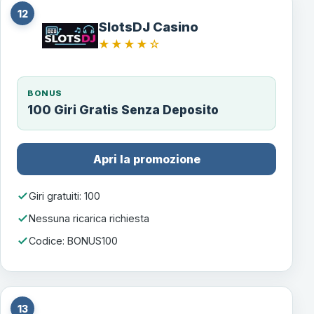
12
SlotsDJ Casino
★★★★☆
BONUS
100 Giri Gratis Senza Deposito
Apri la promozione
Giri gratuiti: 100
Nessuna ricarica richiesta
Codice: BONUS100
13