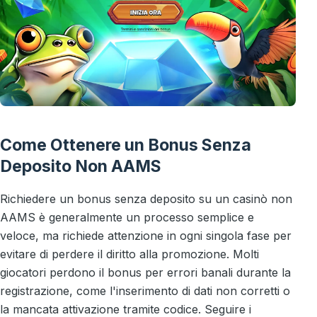
Come Ottenere un Bonus Senza
Deposito Non AAMS
Richiedere un bonus senza deposito su un casinò non
AAMS è generalmente un processo semplice e
veloce, ma richiede attenzione in ogni singola fase per
evitare di perdere il diritto alla promozione. Molti
giocatori perdono il bonus per errori banali durante la
registrazione, come l'inserimento di dati non corretti o
la mancata attivazione tramite codice. Seguire i