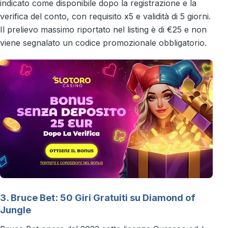
indicato come disponibile dopo la registrazione e la
verifica del conto, con requisito x5 e validità di 5 giorni.
Il prelievo massimo riportato nel listing è di €25 e non
viene segnalato un codice promozionale obbligatorio.
3. Bruce Bet: 50 Giri Gratuiti su Diamond of
Jungle