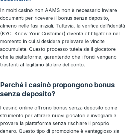
In molti casinò non AAMS non è necessario inviare
documenti per ricevere il bonus senza deposito,
almeno nelle fasi iniziali. Tuttavia, la verifica dell'identità
(KYC, Know Your Customer) diventa obbligatoria nel
momento in cui si desidera prelevare le vincite
accumulate. Questo processo tutela sia il giocatore
che la piattaforma, garantendo che i fondi vengano
trasferiti al legittimo titolare del conto.
Perché i casinò propongono bonus
senza deposito?
I casinò online offrono bonus senza deposito come
strumento per attirare nuovi giocatori e invogliarli a
provare la piattaforma senza rischiare il proprio
denaro. Questo tipo di promozione è vantaggioso sia