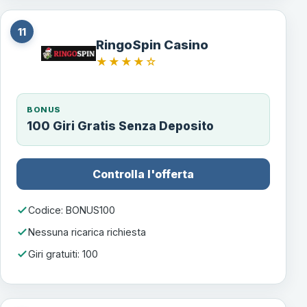
11
RingoSpin Casino
★★★★☆
BONUS
100 Giri Gratis Senza Deposito
Controlla l'offerta
Codice: BONUS100
Nessuna ricarica richiesta
Giri gratuiti: 100