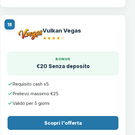
18
Vulkan Vegas
★★★★☆
BONUS
€20 Senza deposito
Requisito cash x5
Prelievo massimo €25
Valido per 5 giorni
Scopri l'offerta