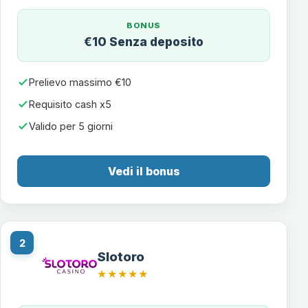
BONUS
€10 Senza deposito
Prelievo massimo €10
Requisito cash x5
Valido per 5 giorni
Vedi il bonus
2
Slotoro
★★★★★