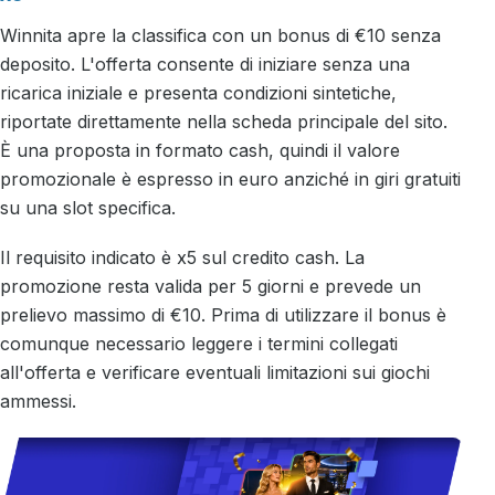
Winnita apre la classifica con un bonus di €10 senza
deposito. L'offerta consente di iniziare senza una
ricarica iniziale e presenta condizioni sintetiche,
riportate direttamente nella scheda principale del sito.
È una proposta in formato cash, quindi il valore
promozionale è espresso in euro anziché in giri gratuiti
su una slot specifica.
Il requisito indicato è x5 sul credito cash. La
promozione resta valida per 5 giorni e prevede un
prelievo massimo di €10. Prima di utilizzare il bonus è
comunque necessario leggere i termini collegati
all'offerta e verificare eventuali limitazioni sui giochi
ammessi.