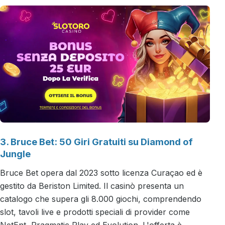
3. Bruce Bet: 50 Giri Gratuiti su Diamond of
Jungle
Bruce Bet opera dal 2023 sotto licenza Curaçao ed è
gestito da Beriston Limited. Il casinò presenta un
catalogo che supera gli 8.000 giochi, comprendendo
slot, tavoli live e prodotti speciali di provider come
NetEnt, Pragmatic Play ed Evolution. L'offerta è