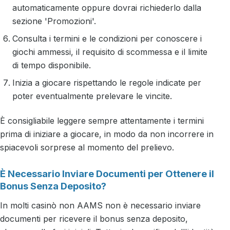
automaticamente oppure dovrai richiederlo dalla
sezione 'Promozioni'.
Consulta i termini e le condizioni per conoscere i
giochi ammessi, il requisito di scommessa e il limite
di tempo disponibile.
Inizia a giocare rispettando le regole indicate per
poter eventualmente prelevare le vincite.
È consigliabile leggere sempre attentamente i termini
prima di iniziare a giocare, in modo da non incorrere in
spiacevoli sorprese al momento del prelievo.
È Necessario Inviare Documenti per Ottenere il
Bonus Senza Deposito?
In molti casinò non AAMS non è necessario inviare
documenti per ricevere il bonus senza deposito,