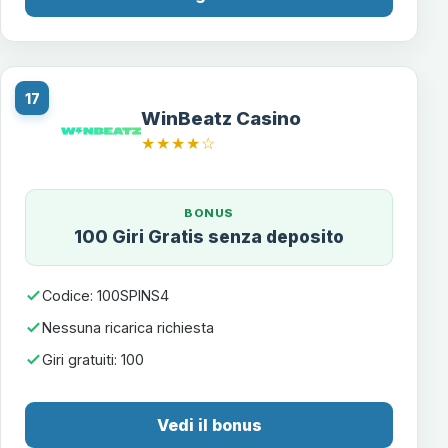
17
WinBeatz Casino
★★★★☆
BONUS
100 Giri Gratis senza deposito
Codice: 100SPINS4
Nessuna ricarica richiesta
Giri gratuiti: 100
Vedi il bonus