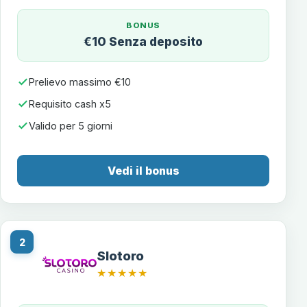
BONUS
€10 Senza deposito
Prelievo massimo €10
Requisito cash x5
Valido per 5 giorni
Vedi il bonus
2
Slotoro
★★★★★