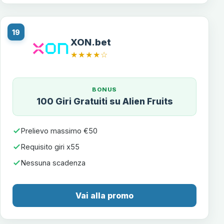
19
XON.bet
★★★★☆
BONUS
100 Giri Gratuiti su Alien Fruits
Prelievo massimo €50
Requisito giri x55
Nessuna scadenza
Vai alla promo