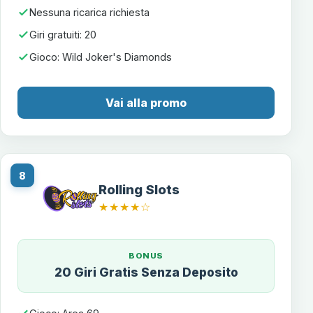
Nessuna ricarica richiesta
Giri gratuiti: 20
Gioco: Wild Joker's Diamonds
Vai alla promo
8
Rolling Slots
★★★★☆
BONUS
20 Giri Gratis Senza Deposito