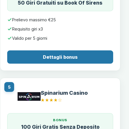
50 Giri Gratuiti su Book Of Sirens
Prelievo massimo €25
Requisito giri x3
Valido per 5 giorni
Dettagli bonus
5
Spinarium Casino
★★★★☆
BONUS
100 Giri Gratis Senza Deposito