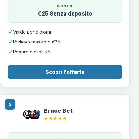
BONUS
€25 Senza deposito
Valido per 5 giorni
Prelievo massimo €25
Requisito cash x5
Scopri l'offerta
3
Bruce Bet
★★★★★