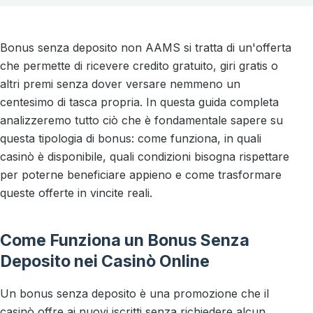
Bonus senza deposito non AAMS si tratta di un'offerta
che permette di ricevere credito gratuito, giri gratis o
altri premi senza dover versare nemmeno un
centesimo di tasca propria. In questa guida completa
analizzeremo tutto ciò che è fondamentale sapere su
questa tipologia di bonus: come funziona, in quali
casinò è disponibile, quali condizioni bisogna rispettare
per poterne beneficiare appieno e come trasformare
queste offerte in vincite reali.
Come Funziona un Bonus Senza
Deposito nei Casinò Online
Un bonus senza deposito è una promozione che il
casinò offre ai nuovi iscritti senza richiedere alcun