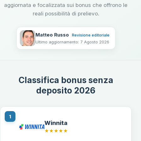
aggiornata e focalizzata sui bonus che offrono le
reali possibilità di prelievo.
Matteo Russo
Revisione editoriale
Ultimo aggiornamento: 7 Agosto 2026
Classifica bonus senza
deposito 2026
1
Winnita
★★★★★