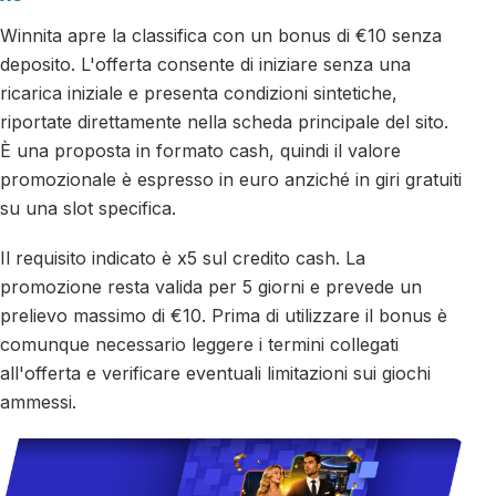
Winnita apre la classifica con un bonus di €10 senza
deposito. L'offerta consente di iniziare senza una
ricarica iniziale e presenta condizioni sintetiche,
riportate direttamente nella scheda principale del sito.
È una proposta in formato cash, quindi il valore
promozionale è espresso in euro anziché in giri gratuiti
su una slot specifica.
Il requisito indicato è x5 sul credito cash. La
promozione resta valida per 5 giorni e prevede un
prelievo massimo di €10. Prima di utilizzare il bonus è
comunque necessario leggere i termini collegati
all'offerta e verificare eventuali limitazioni sui giochi
ammessi.