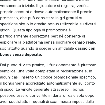
versamento iniziale. Il giocatore si registra, verifica il
proprio account e riceve automaticamente il premio
promesso, che può consistere in giri gratuiti su
specifiche slot o in credito bonus utilizzabile su diversi
giochi. Questa tipologia di promozione è
particolarmente apprezzata perché consente di
esplorare la piattaforma senza rischiare denaro reale,
soprattutto quando si sceglie un affidabile
casino con
bonus senza deposito
.
Dal punto di vista pratico, il funzionamento è piuttosto
semplice: una volta completata la registrazione e, in
alcuni casi, inserito un codice promozionale specifico,
il bonus viene accreditato automaticamente sul conto
di gioco. Le vincite generate attraverso il bonus
possono essere convertite in denaro reale solo dopo
aver soddisfatto i requisiti di scommessa imposti dalla