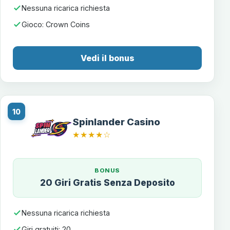
Nessuna ricarica richiesta
Gioco: Crown Coins
Vedi il bonus
10
Spinlander Casino
★★★★☆
BONUS
20 Giri Gratis Senza Deposito
Nessuna ricarica richiesta
Giri gratuiti: 20