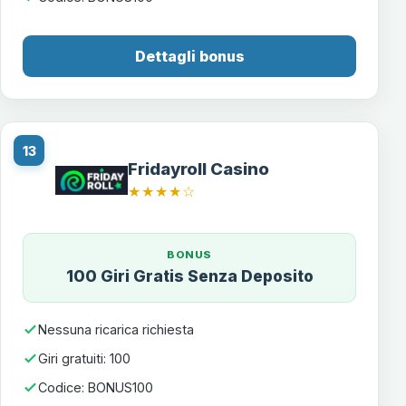
Dettagli bonus
13
Fridayroll Casino
★★★★☆
BONUS
100 Giri Gratis Senza Deposito
Nessuna ricarica richiesta
Giri gratuiti: 100
Codice: BONUS100