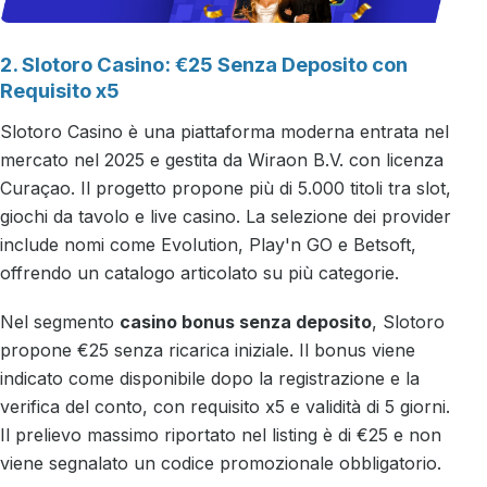
2. Slotoro Casino: €25 Senza Deposito con
Requisito x5
Slotoro Casino è una piattaforma moderna entrata nel
mercato nel 2025 e gestita da Wiraon B.V. con licenza
Curaçao. Il progetto propone più di 5.000 titoli tra slot,
giochi da tavolo e live casino. La selezione dei provider
include nomi come Evolution, Play'n GO e Betsoft,
offrendo un catalogo articolato su più categorie.
Nel segmento
casino bonus senza deposito
, Slotoro
propone €25 senza ricarica iniziale. Il bonus viene
indicato come disponibile dopo la registrazione e la
verifica del conto, con requisito x5 e validità di 5 giorni.
Il prelievo massimo riportato nel listing è di €25 e non
viene segnalato un codice promozionale obbligatorio.