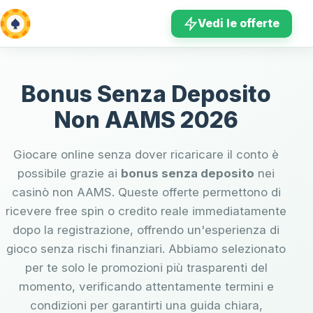
Vedi le offerte
Bonus Senza Deposito
Non AAMS 2026
Giocare online senza dover ricaricare il conto è
possibile grazie ai
bonus senza deposito
nei
casinò non AAMS. Queste offerte permettono di
ricevere free spin o credito reale immediatamente
dopo la registrazione, offrendo un'esperienza di
gioco senza rischi finanziari. Abbiamo selezionato
per te solo le promozioni più trasparenti del
momento, verificando attentamente termini e
condizioni per garantirti una guida chiara,