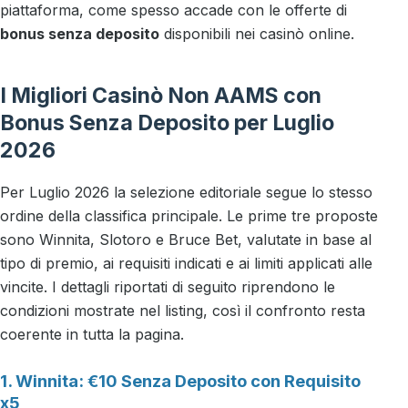
piattaforma, come spesso accade con le offerte di
bonus senza deposito
disponibili nei casinò online.
I Migliori Casinò Non AAMS con
Bonus Senza Deposito per Luglio
2026
Per Luglio 2026 la selezione editoriale segue lo stesso
ordine della classifica principale. Le prime tre proposte
sono Winnita, Slotoro e Bruce Bet, valutate in base al
tipo di premio, ai requisiti indicati e ai limiti applicati alle
vincite. I dettagli riportati di seguito riprendono le
condizioni mostrate nel listing, così il confronto resta
coerente in tutta la pagina.
1. Winnita: €10 Senza Deposito con Requisito
x5