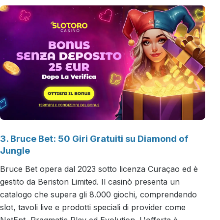
3. Bruce Bet: 50 Giri Gratuiti su Diamond of
Jungle
Bruce Bet opera dal 2023 sotto licenza Curaçao ed è
gestito da Beriston Limited. Il casinò presenta un
catalogo che supera gli 8.000 giochi, comprendendo
slot, tavoli live e prodotti speciali di provider come
NetEnt, Pragmatic Play ed Evolution. L'offerta è