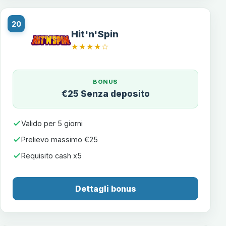
20
Hit'n'Spin
★★★★☆
BONUS
€25 Senza deposito
Valido per 5 giorni
Prelievo massimo €25
Requisito cash x5
Dettagli bonus