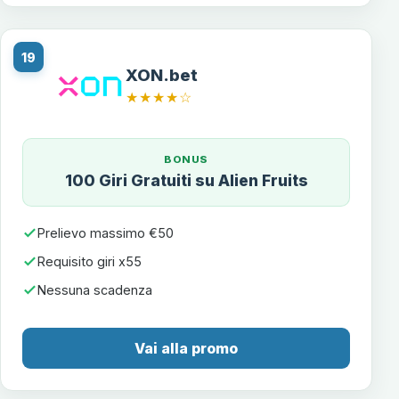
19
XON.bet
★★★★☆
BONUS
100 Giri Gratuiti su Alien Fruits
Prelievo massimo €50
Requisito giri x55
Nessuna scadenza
Vai alla promo