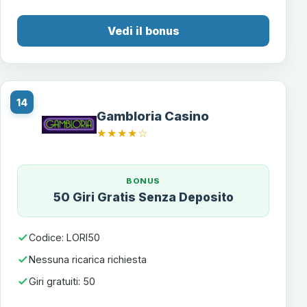
Vedi il bonus
14
Gambloria Casino
★★★★☆
BONUS
50 Giri Gratis Senza Deposito
Codice: LORI50
Nessuna ricarica richiesta
Giri gratuiti: 50