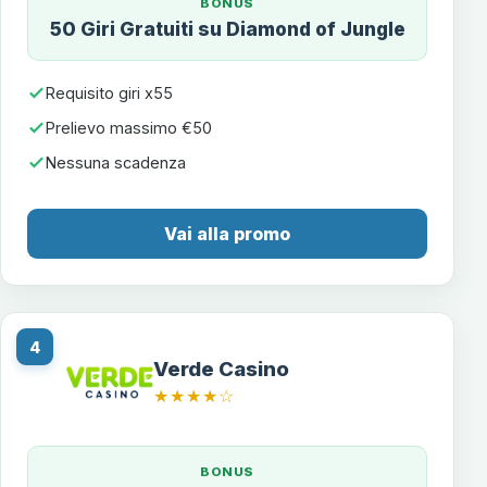
BONUS
50 Giri Gratuiti su Diamond of Jungle
Requisito giri x55
Prelievo massimo €50
Nessuna scadenza
Vai alla promo
4
Verde Casino
★★★★☆
BONUS