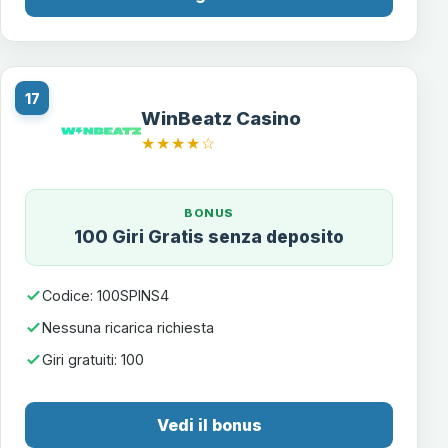
17
WinBeatz Casino
★★★★☆
BONUS
100 Giri Gratis senza deposito
Codice: 100SPINS4
Nessuna ricarica richiesta
Giri gratuiti: 100
Vedi il bonus