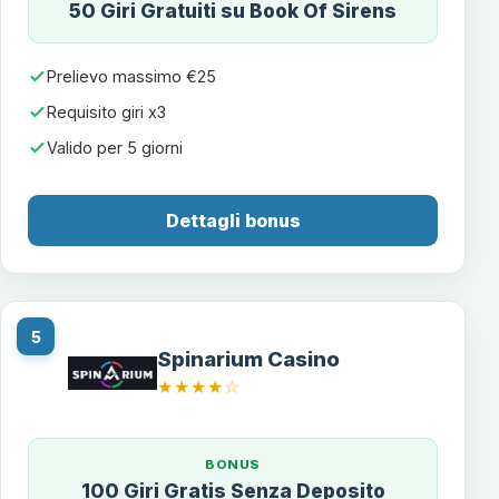
50 Giri Gratuiti su Book Of Sirens
Prelievo massimo €25
Requisito giri x3
Valido per 5 giorni
Dettagli bonus
5
Spinarium Casino
★★★★☆
BONUS
100 Giri Gratis Senza Deposito