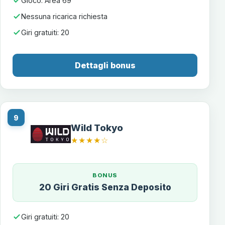
Gioco: Area 69
Nessuna ricarica richiesta
Giri gratuiti: 20
Dettagli bonus
9
Wild Tokyo
★★★★☆
BONUS
20 Giri Gratis Senza Deposito
Giri gratuiti: 20