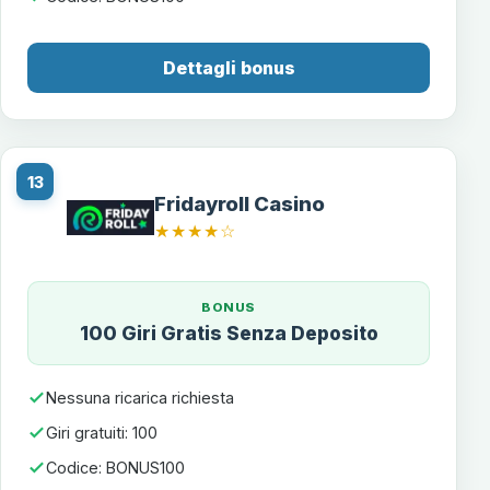
Dettagli bonus
13
Fridayroll Casino
★★★★☆
BONUS
100 Giri Gratis Senza Deposito
Nessuna ricarica richiesta
Giri gratuiti: 100
Codice: BONUS100