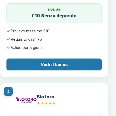
BONUS
€10 Senza deposito
Prelievo massimo €10
Requisito cash x5
Valido per 5 giorni
Vedi il bonus
2
Slotoro
★★★★★