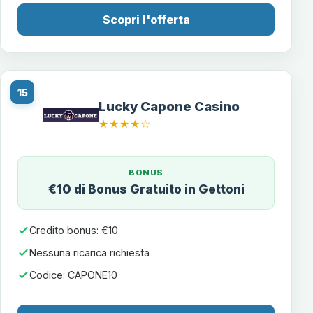
Scopri l'offerta
15
Lucky Capone Casino
★★★★☆
BONUS
€10 di Bonus Gratuito in Gettoni
Credito bonus: €10
Nessuna ricarica richiesta
Codice: CAPONE10