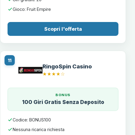
Gioco: Fruit Empire
Scopri l'offerta
11
RingoSpin Casino
★★★★☆
BONUS
100 Giri Gratis Senza Deposito
Codice: BONUS100
Nessuna ricarica richiesta