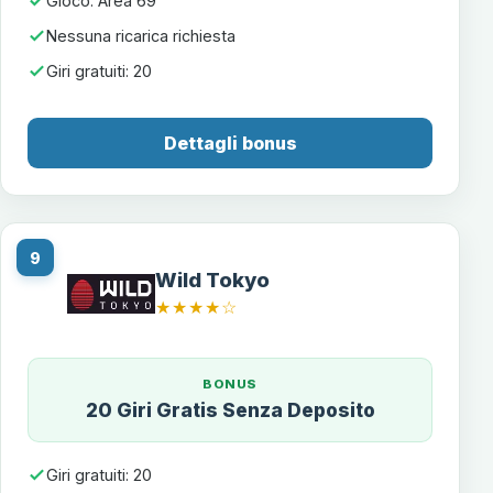
Gioco: Area 69
Nessuna ricarica richiesta
Giri gratuiti: 20
Dettagli bonus
9
Wild Tokyo
★★★★☆
BONUS
20 Giri Gratis Senza Deposito
Giri gratuiti: 20