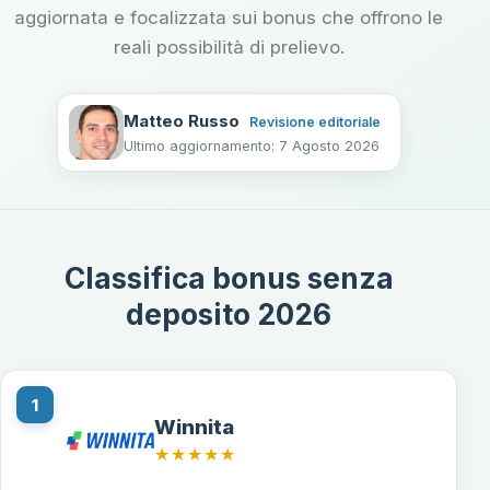
aggiornata e focalizzata sui bonus che offrono le
reali possibilità di prelievo.
Matteo Russo
Revisione editoriale
Ultimo aggiornamento: 7 Agosto 2026
Classifica bonus senza
deposito 2026
1
Winnita
★★★★★