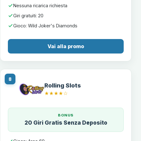
Nessuna ricarica richiesta
Giri gratuiti: 20
Gioco: Wild Joker's Diamonds
Vai alla promo
8
Rolling Slots
★★★★☆
BONUS
20 Giri Gratis Senza Deposito