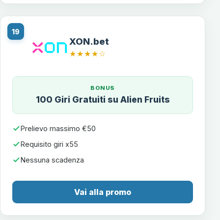
19
XON.bet
★★★★☆
BONUS
100 Giri Gratuiti su Alien Fruits
Prelievo massimo €50
Requisito giri x55
Nessuna scadenza
Vai alla promo