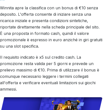
Winnita apre la classifica con un bonus di €10 senza
deposito. L'offerta consente di iniziare senza una
ricarica iniziale e presenta condizioni sintetiche,
riportate direttamente nella scheda principale del sito.
È una proposta in formato cash, quindi il valore
promozionale è espresso in euro anziché in giri gratuiti
su una slot specifica.
Il requisito indicato è x5 sul credito cash. La
promozione resta valida per 5 giorni e prevede un
prelievo massimo di €10. Prima di utilizzare il bonus è
comunque necessario leggere i termini collegati
all'offerta e verificare eventuali limitazioni sui giochi
ammessi.