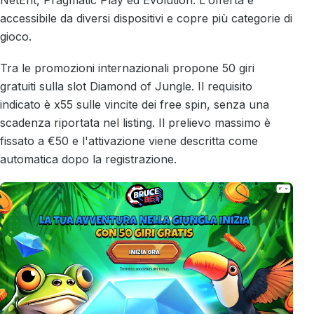
accessibile da diversi dispositivi e copre più categorie di
gioco.
Tra le promozioni internazionali propone 50 giri
gratuiti sulla slot Diamond of Jungle. Il requisito
indicato è x55 sulle vincite dei free spin, senza una
scadenza riportata nel listing. Il prelievo massimo è
fissato a €50 e l'attivazione viene descritta come
automatica dopo la registrazione.