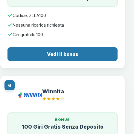
Codice: ZLLA100
Nessuna ricarica richiesta
Giri gratuiti: 100
Vedi il bonus
6
Winnita
★★★★☆
BONUS
100 Giri Gratis Senza Deposito