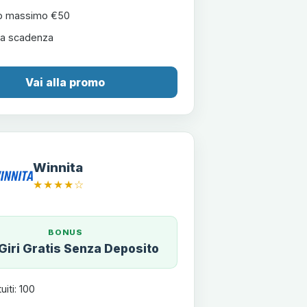
vo massimo €50
a scadenza
Vai alla promo
Winnita
★★★★☆
BONUS
Giri Gratis Senza Deposito
uiti: 100