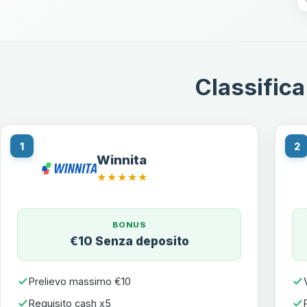
Classific
1
2
Winnita
★★★★★
BONUS
€10 Senza deposito
Prelievo massimo €10
Requisito cash x5