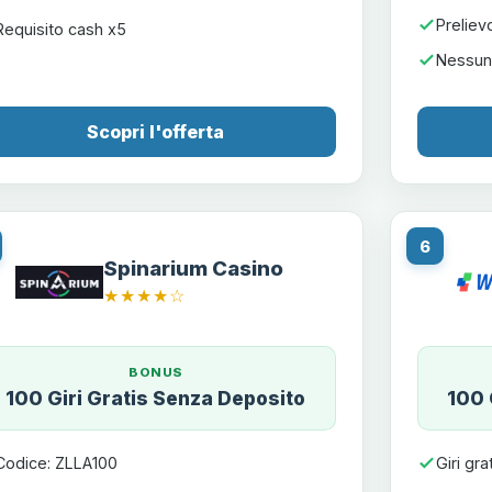
Prelie
Requisito cash x5
Nessun
Scopri l'offerta
6
Spinarium Casino
★★★★☆
BONUS
100 Giri Gratis Senza Deposito
100 
Codice: ZLLA100
Giri grat