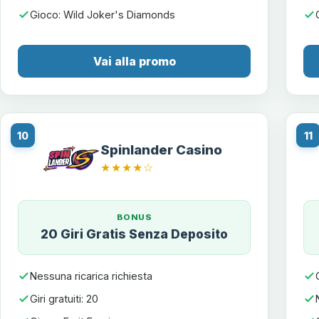
Gioco: Wild Joker's Diamonds
Vai alla promo
10
11
Spinlander Casino
★★★★☆
BONUS
20 Giri Gratis Senza Deposito
Nessuna ricarica richiesta
Giri gratuiti: 20