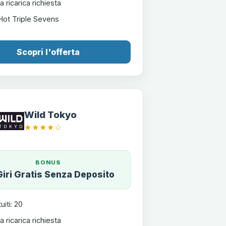
 ricarica richiesta
Hot Triple Sevens
Scopri l'offerta
Wild Tokyo
★★★★☆
BONUS
Giri Gratis Senza Deposito
uiti: 20
 ricarica richiesta