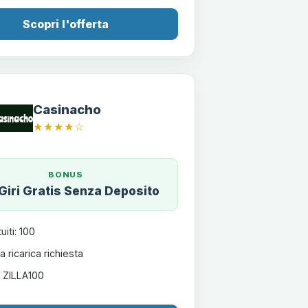
Scopri l'offerta
Casinacho
★★★★☆
BONUS
Giri Gratis Senza Deposito
uiti: 100
 ricarica richiesta
 ZILLA100