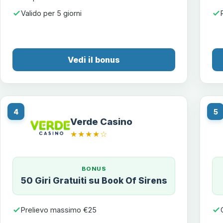
Valido per 5 giorni
Vedi il bonus
4
5
Verde Casino
★★★★☆
BONUS
50 Giri Gratuiti su Book Of Sirens
Prelievo massimo €25