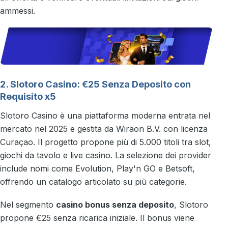
ammessi.
2. Slotoro Casino: €25 Senza Deposito con
Requisito x5
Slotoro Casino è una piattaforma moderna entrata nel
mercato nel 2025 e gestita da Wiraon B.V. con licenza
Curaçao. Il progetto propone più di 5.000 titoli tra slot,
giochi da tavolo e live casino. La selezione dei provider
include nomi come Evolution, Play'n GO e Betsoft,
offrendo un catalogo articolato su più categorie.
Nel segmento
casino bonus senza deposito
, Slotoro
propone €25 senza ricarica iniziale. Il bonus viene