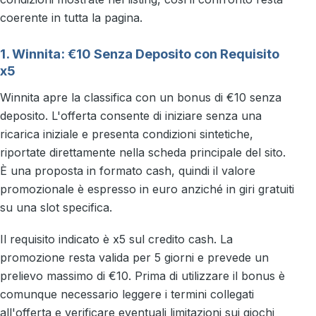
coerente in tutta la pagina.
1. Winnita: €10 Senza Deposito con Requisito
x5
Winnita apre la classifica con un bonus di €10 senza
deposito. L'offerta consente di iniziare senza una
ricarica iniziale e presenta condizioni sintetiche,
riportate direttamente nella scheda principale del sito.
È una proposta in formato cash, quindi il valore
promozionale è espresso in euro anziché in giri gratuiti
su una slot specifica.
Il requisito indicato è x5 sul credito cash. La
promozione resta valida per 5 giorni e prevede un
prelievo massimo di €10. Prima di utilizzare il bonus è
comunque necessario leggere i termini collegati
all'offerta e verificare eventuali limitazioni sui giochi