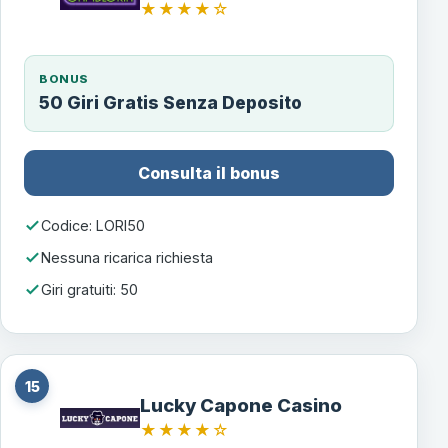
★★★★☆
BONUS
50 Giri Gratis Senza Deposito
Consulta il bonus
Codice: LORI50
Nessuna ricarica richiesta
Giri gratuiti: 50
15
Lucky Capone Casino
★★★★☆