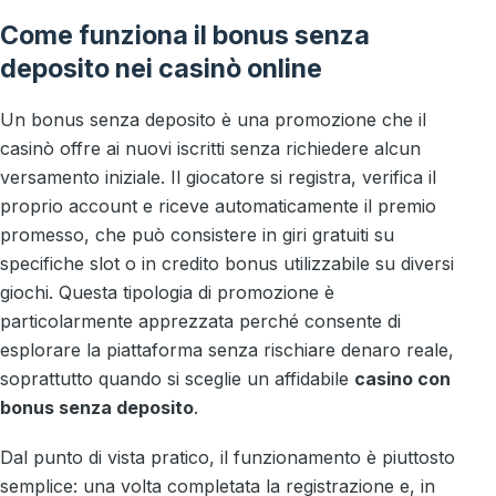
Come funziona il bonus senza
deposito nei casinò online
Un bonus senza deposito è una promozione che il
casinò offre ai nuovi iscritti senza richiedere alcun
versamento iniziale. Il giocatore si registra, verifica il
proprio account e riceve automaticamente il premio
promesso, che può consistere in giri gratuiti su
specifiche slot o in credito bonus utilizzabile su diversi
giochi. Questa tipologia di promozione è
particolarmente apprezzata perché consente di
esplorare la piattaforma senza rischiare denaro reale,
soprattutto quando si sceglie un affidabile
casino con
bonus senza deposito
.
Dal punto di vista pratico, il funzionamento è piuttosto
semplice: una volta completata la registrazione e, in