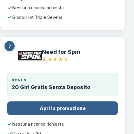
Nessuna ricarica richiesta
Gioco: Hot Triple Sevens
7
Need for Spin
★★★★☆
BONUS
20 Giri Gratis Senza Deposito
Apri la promozione
Nessuna ricarica richiesta
Giri gratuiti: 20