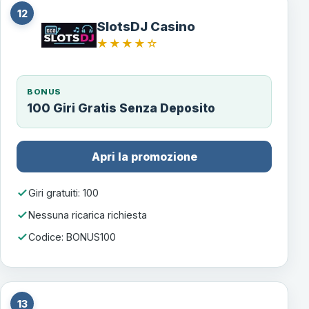
12
SlotsDJ Casino
★★★★☆
BONUS
100 Giri Gratis Senza Deposito
Apri la promozione
Giri gratuiti: 100
Nessuna ricarica richiesta
Codice: BONUS100
13