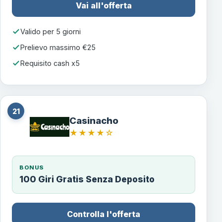
Vai all'offerta
Valido per 5 giorni
Prelievo massimo €25
Requisito cash x5
21
Casinacho
★★★★☆
BONUS
100 Giri Gratis Senza Deposito
Controlla l'offerta