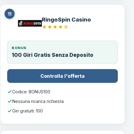
11
RingoSpin Casino
★★★★☆
BONUS
100 Giri Gratis Senza Deposito
Controlla l'offerta
Codice: BONUS100
Nessuna ricarica richiesta
Giri gratuiti: 100