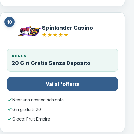
10
Spinlander Casino
★★★★☆
BONUS
20 Giri Gratis Senza Deposito
Vai all'offerta
Nessuna ricarica richiesta
Giri gratuiti: 20
Gioco: Fruit Empire