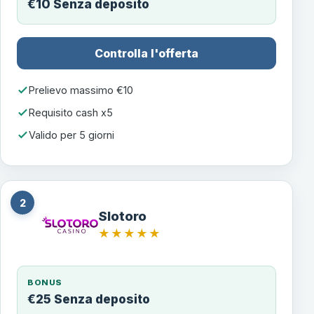
€10 Senza deposito
Controlla l'offerta
Prelievo massimo €10
Requisito cash x5
Valido per 5 giorni
2
Slotoro
★★★★★
BONUS
€25 Senza deposito