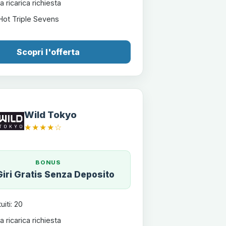
 ricarica richiesta
Hot Triple Sevens
Scopri l'offerta
Wild Tokyo
★★★★☆
BONUS
Giri Gratis Senza Deposito
uiti: 20
 ricarica richiesta