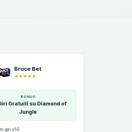
Bruce Bet
★★★★★
BONUS
iri Gratuiti su Diamond of
Jungle
to giri x55