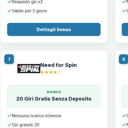
Requisito giri x3
Valido per 5 giorni
Dettagli bonus
7
8
Need for Spin
★★★★☆
BONUS
20 Giri Gratis Senza Deposito
Nessuna ricarica richiesta
Giri gratuiti: 20