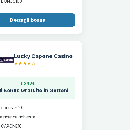
: BONUS100
Dettagli bonus
Lucky Capone Casino
★★★★☆
BONUS
i Bonus Gratuito in Gettoni
 bonus: €10
 ricarica richiesta
: CAPONE10