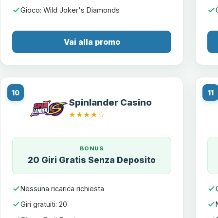
Gioco: Wild Joker's Diamonds
Vai alla promo
10
11
Spinlander Casino
★★★★☆
BONUS
20 Giri Gratis Senza Deposito
Nessuna ricarica richiesta
Giri gratuiti: 20