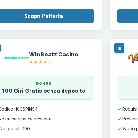
Scopri l'offerta
18
WinBeatz Casino
★★★★☆
BONUS
100 Giri Gratis senza deposito
Codice: 100SPINS4
Requisi
Nessuna ricarica richiesta
Prelie
Giri gratuiti: 100
Valido 