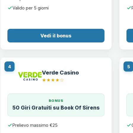
Valido per 5 giorni
Vedi il bonus
4
5
Verde Casino
★★★★☆
BONUS
50 Giri Gratuiti su Book Of Sirens
Prelievo massimo €25