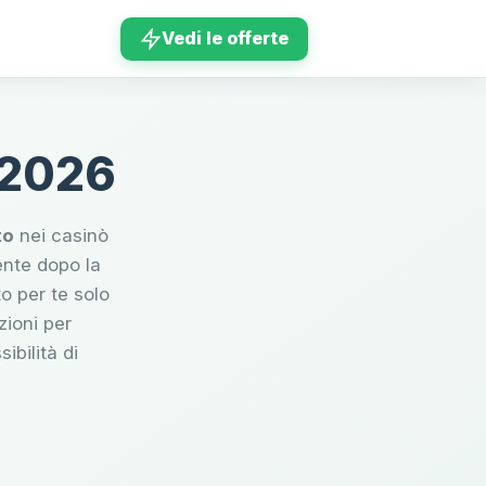
Vedi le offerte
 2026
to
nei casinò
ente dopo la
o per te solo
zioni per
ibilità di