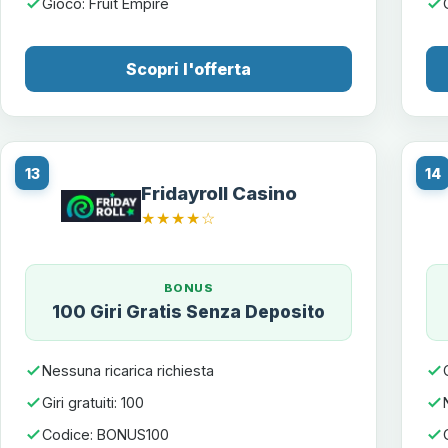
Gioco: Fruit Empire
Scopri l'offerta
13
14
Fridayroll Casino
★★★★☆
BONUS
100 Giri Gratis Senza Deposito
Nessuna ricarica richiesta
Giri gratuiti: 100
Codice: BONUS100