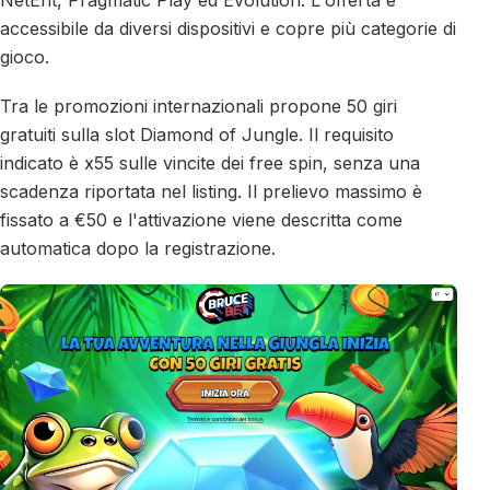
accessibile da diversi dispositivi e copre più categorie di
gioco.
Tra le promozioni internazionali propone 50 giri
gratuiti sulla slot Diamond of Jungle. Il requisito
indicato è x55 sulle vincite dei free spin, senza una
scadenza riportata nel listing. Il prelievo massimo è
fissato a €50 e l'attivazione viene descritta come
automatica dopo la registrazione.