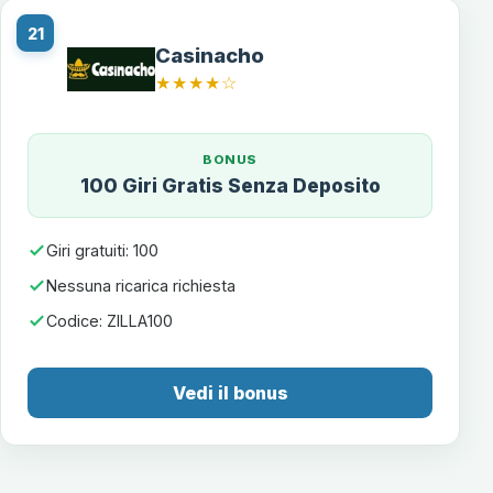
21
Casinacho
★★★★☆
BONUS
100 Giri Gratis Senza Deposito
Giri gratuiti: 100
Nessuna ricarica richiesta
Codice: ZILLA100
Vedi il bonus