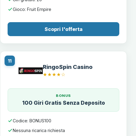
Gioco: Fruit Empire
Scopri l'offerta
11
RingoSpin Casino
★★★★☆
BONUS
100 Giri Gratis Senza Deposito
Codice: BONUS100
Nessuna ricarica richiesta