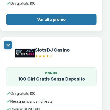
Giri gratuiti: 100
Vai alla promo
12
SlotsDJ Casino
★★★★☆
BONUS
100 Giri Gratis Senza Deposito
Giri gratuiti: 100
Nessuna ricarica richiesta
Codice: BONUS100