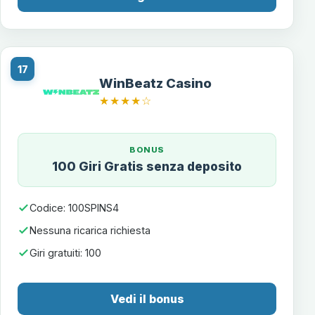
17
WinBeatz Casino
★★★★☆
BONUS
100 Giri Gratis senza deposito
Codice: 100SPINS4
Nessuna ricarica richiesta
Giri gratuiti: 100
Vedi il bonus