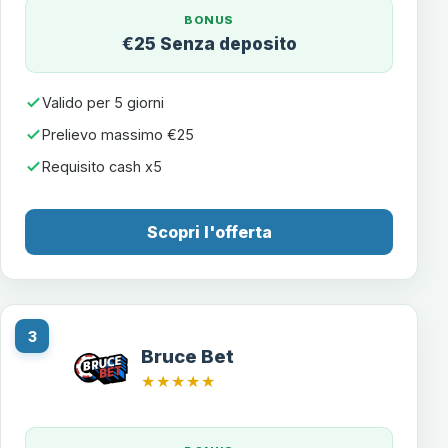
BONUS
€25 Senza deposito
Valido per 5 giorni
Prelievo massimo €25
Requisito cash x5
Scopri l'offerta
3
Bruce Bet
★★★★★