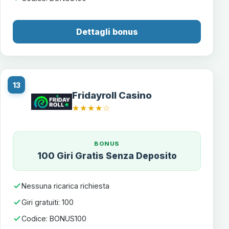
Dettagli bonus
13
Fridayroll Casino
★★★★☆
BONUS
100 Giri Gratis Senza Deposito
Nessuna ricarica richiesta
Giri gratuiti: 100
Codice: BONUS100