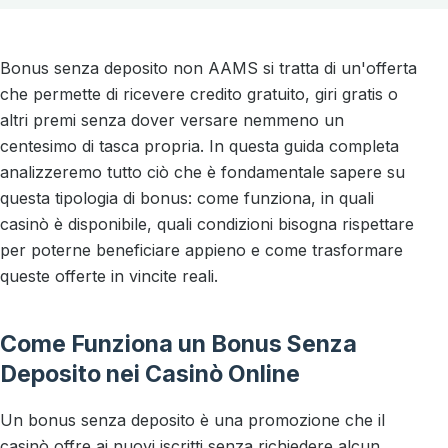
Bonus senza deposito non AAMS si tratta di un'offerta
che permette di ricevere credito gratuito, giri gratis o
altri premi senza dover versare nemmeno un
centesimo di tasca propria. In questa guida completa
analizzeremo tutto ciò che è fondamentale sapere su
questa tipologia di bonus: come funziona, in quali
casinò è disponibile, quali condizioni bisogna rispettare
per poterne beneficiare appieno e come trasformare
queste offerte in vincite reali.
Come Funziona un Bonus Senza
Deposito nei Casinò Online
Un bonus senza deposito è una promozione che il
casinò offre ai nuovi iscritti senza richiedere alcun