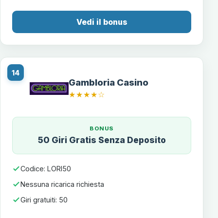
Vedi il bonus
14
Gambloria Casino
★★★★☆
BONUS
50 Giri Gratis Senza Deposito
Codice: LORI50
Nessuna ricarica richiesta
Giri gratuiti: 50