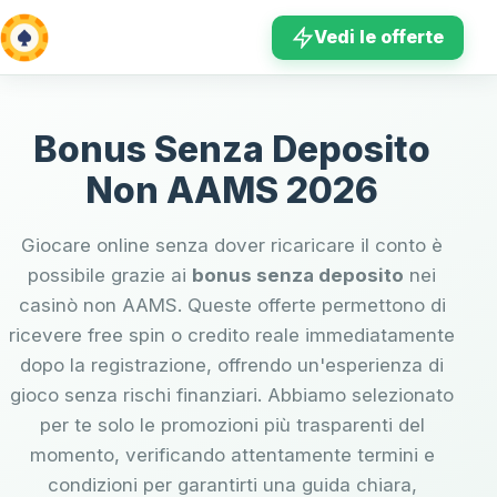
Vedi le offerte
Bonus Senza Deposito
Non AAMS 2026
Giocare online senza dover ricaricare il conto è
possibile grazie ai
bonus senza deposito
nei
casinò non AAMS. Queste offerte permettono di
ricevere free spin o credito reale immediatamente
dopo la registrazione, offrendo un'esperienza di
gioco senza rischi finanziari. Abbiamo selezionato
per te solo le promozioni più trasparenti del
momento, verificando attentamente termini e
condizioni per garantirti una guida chiara,