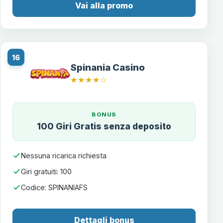
Vai alla promo
16
Spinania Casino
★★★★☆
BONUS
100 Giri Gratis senza deposito
Nessuna ricarica richiesta
Giri gratuiti: 100
Codice: SPINANIAFS
Dettagli bonus