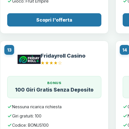
Gioco: Fruit Empire
Scopri l'offerta
13
14
Fridayroll Casino
★★★★☆
BONUS
100 Giri Gratis Senza Deposito
Nessuna ricarica richiesta
Giri gratuiti: 100
Codice: BONUS100