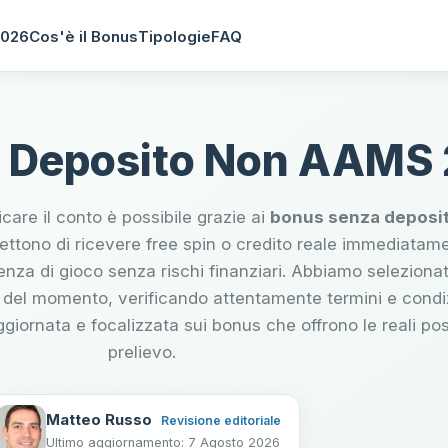
2026
Cos'è il Bonus
Tipologie
FAQ
 Deposito Non AAMS
care il conto è possibile grazie ai
bonus senza deposi
ttono di ricevere free spin o credito reale immediatam
enza di gioco senza rischi finanziari. Abbiamo selezionat
i del momento, verificando attentamente termini e condi
ggiornata e focalizzata sui bonus che offrono le reali poss
prelievo.
Matteo Russo
Revisione editoriale
Ultimo aggiornamento: 7 Agosto 2026