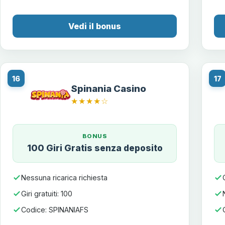
Vedi il bonus
16
17
Spinania Casino
★★★★☆
BONUS
100 Giri Gratis senza deposito
Nessuna ricarica richiesta
Giri gratuiti: 100
Codice: SPINANIAFS