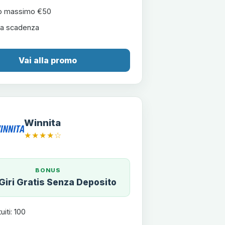
vo massimo €50
a scadenza
Vai alla promo
Winnita
★★★★☆
BONUS
Giri Gratis Senza Deposito
uiti: 100