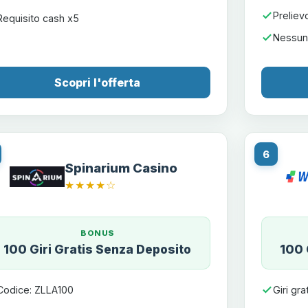
Prelie
Requisito cash x5
Nessun
Scopri l'offerta
6
Spinarium Casino
★★★★☆
BONUS
100 Giri Gratis Senza Deposito
100 
Codice: ZLLA100
Giri grat