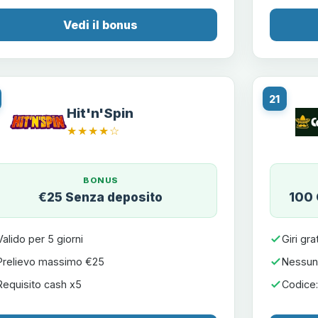
Vedi il bonus
21
Hit'n'Spin
★★★★☆
BONUS
€25 Senza deposito
100 
Valido per 5 giorni
Giri grat
Prelievo massimo €25
Nessuna
Requisito cash x5
Codice: