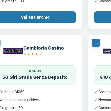
Giri gratuiti: 100
Codice
Vai alla promo
15
Gambloria Casino
★★★★☆
BONUS
50 Giri Gratis Senza Deposito
€10 d
Codice: LORI50
Credito
Nessuna ricarica richiesta
Nessuna
Giri gratuiti: 50
Codice