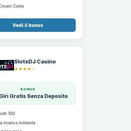
 Crown Coins
Vedi il bonus
SlotsDJ Casino
★★★★☆
BONUS
Giri Gratis Senza Deposito
uiti: 100
 ricarica richiesta