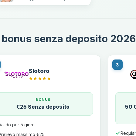
a bonus senza deposito 2026
3
Slotoro
★★★★★
BONUS
€25 Senza deposito
50 G
Valido per 5 giorni
Requisi
Prelievo massimo €25