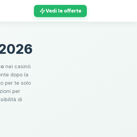
Vedi le offerte
 2026
to
nei casinò
ente dopo la
o per te solo
zioni per
ibilità di