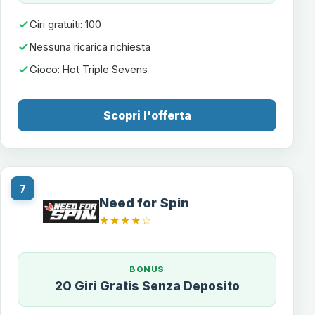
Giri gratuiti: 100
Nessuna ricarica richiesta
Gioco: Hot Triple Sevens
Scopri l'offerta
7
Need for Spin
★★★★☆
BONUS
20 Giri Gratis Senza Deposito