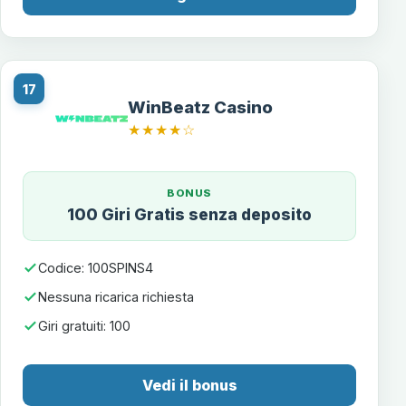
17
WinBeatz Casino
★★★★☆
BONUS
100 Giri Gratis senza deposito
Codice: 100SPINS4
Nessuna ricarica richiesta
Giri gratuiti: 100
Vedi il bonus