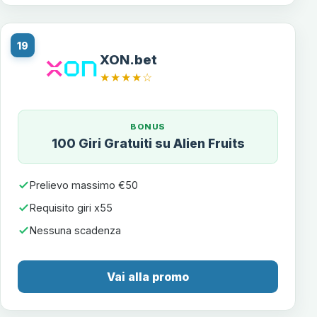
19
XON.bet
★★★★☆
BONUS
100 Giri Gratuiti su Alien Fruits
Prelievo massimo €50
Requisito giri x55
Nessuna scadenza
Vai alla promo