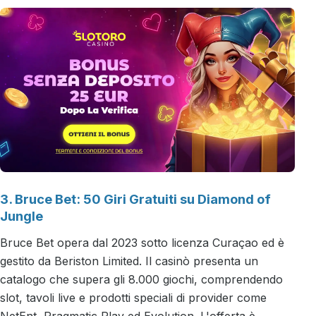
3. Bruce Bet: 50 Giri Gratuiti su Diamond of
Jungle
Bruce Bet opera dal 2023 sotto licenza Curaçao ed è
gestito da Beriston Limited. Il casinò presenta un
catalogo che supera gli 8.000 giochi, comprendendo
slot, tavoli live e prodotti speciali di provider come
NetEnt, Pragmatic Play ed Evolution. L'offerta è