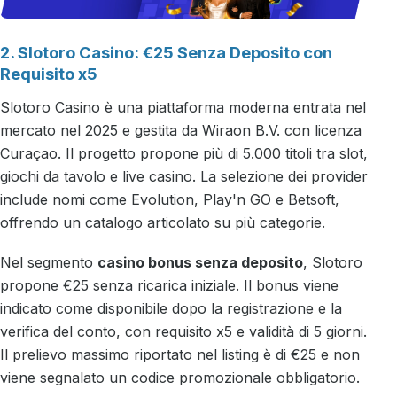
2. Slotoro Casino: €25 Senza Deposito con
Requisito x5
Slotoro Casino è una piattaforma moderna entrata nel
mercato nel 2025 e gestita da Wiraon B.V. con licenza
Curaçao. Il progetto propone più di 5.000 titoli tra slot,
giochi da tavolo e live casino. La selezione dei provider
include nomi come Evolution, Play'n GO e Betsoft,
offrendo un catalogo articolato su più categorie.
Nel segmento
casino bonus senza deposito
, Slotoro
propone €25 senza ricarica iniziale. Il bonus viene
indicato come disponibile dopo la registrazione e la
verifica del conto, con requisito x5 e validità di 5 giorni.
Il prelievo massimo riportato nel listing è di €25 e non
viene segnalato un codice promozionale obbligatorio.