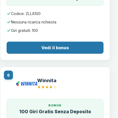
Codice: ZLLA100
Nessuna ricarica richiesta
Giri gratuiti: 100
Vedi il bonus
6
Winnita
★★★★☆
BONUS
100 Giri Gratis Senza Deposito