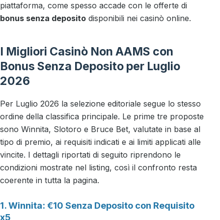
piattaforma, come spesso accade con le offerte di
bonus senza deposito
disponibili nei casinò online.
I Migliori Casinò Non AAMS con
Bonus Senza Deposito per Luglio
2026
Per Luglio 2026 la selezione editoriale segue lo stesso
ordine della classifica principale. Le prime tre proposte
sono Winnita, Slotoro e Bruce Bet, valutate in base al
tipo di premio, ai requisiti indicati e ai limiti applicati alle
vincite. I dettagli riportati di seguito riprendono le
condizioni mostrate nel listing, così il confronto resta
coerente in tutta la pagina.
1. Winnita: €10 Senza Deposito con Requisito
x5