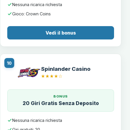
Nessuna ricarica richiesta
Gioco: Crown Coins
Vedi il bonus
10
Spinlander Casino
★★★★☆
BONUS
20 Giri Gratis Senza Deposito
Nessuna ricarica richiesta
Giri gratuiti: 20