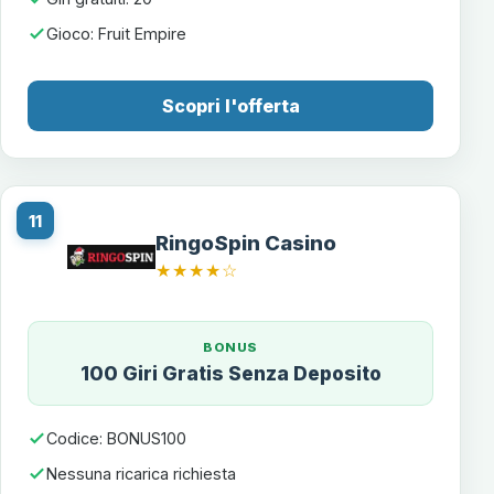
Gioco: Fruit Empire
Scopri l'offerta
11
RingoSpin Casino
★★★★☆
BONUS
100 Giri Gratis Senza Deposito
Codice: BONUS100
Nessuna ricarica richiesta