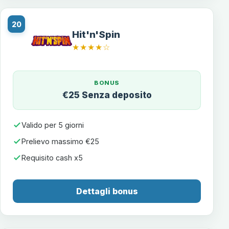
20
Hit'n'Spin
★★★★☆
BONUS
€25 Senza deposito
Valido per 5 giorni
Prelievo massimo €25
Requisito cash x5
Dettagli bonus