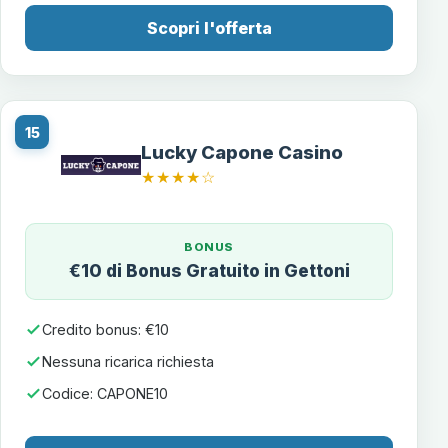
Scopri l'offerta
15
Lucky Capone Casino
★★★★☆
BONUS
€10 di Bonus Gratuito in Gettoni
Credito bonus: €10
Nessuna ricarica richiesta
Codice: CAPONE10