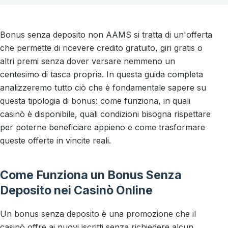
Bonus senza deposito non AAMS si tratta di un'offerta
che permette di ricevere credito gratuito, giri gratis o
altri premi senza dover versare nemmeno un
centesimo di tasca propria. In questa guida completa
analizzeremo tutto ciò che è fondamentale sapere su
questa tipologia di bonus: come funziona, in quali
casinò è disponibile, quali condizioni bisogna rispettare
per poterne beneficiare appieno e come trasformare
queste offerte in vincite reali.
Come Funziona un Bonus Senza
Deposito nei Casinò Online
Un bonus senza deposito è una promozione che il
casinò offre ai nuovi iscritti senza richiedere alcun