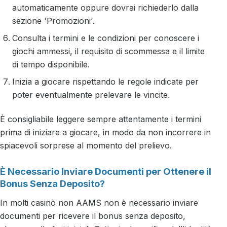
automaticamente oppure dovrai richiederlo dalla
sezione 'Promozioni'.
Consulta i termini e le condizioni per conoscere i
giochi ammessi, il requisito di scommessa e il limite
di tempo disponibile.
Inizia a giocare rispettando le regole indicate per
poter eventualmente prelevare le vincite.
È consigliabile leggere sempre attentamente i termini
prima di iniziare a giocare, in modo da non incorrere in
spiacevoli sorprese al momento del prelievo.
È Necessario Inviare Documenti per Ottenere il
Bonus Senza Deposito?
In molti casinò non AAMS non è necessario inviare
documenti per ricevere il bonus senza deposito,