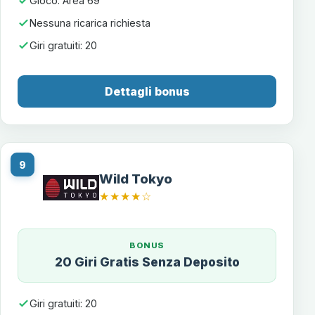
Gioco: Area 69
Nessuna ricarica richiesta
Giri gratuiti: 20
Dettagli bonus
9
Wild Tokyo
★★★★☆
BONUS
20 Giri Gratis Senza Deposito
Giri gratuiti: 20