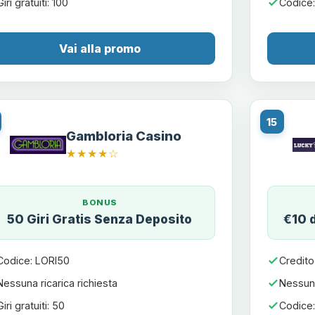
Giri gratuiti: 100
Codice
Vai alla promo
15
Gambloria Casino
★★★★☆
BONUS
50 Giri Gratis Senza Deposito
€10 d
Codice: LORI50
Credito
Nessuna ricarica richiesta
Nessuna
Giri gratuiti: 50
Codice