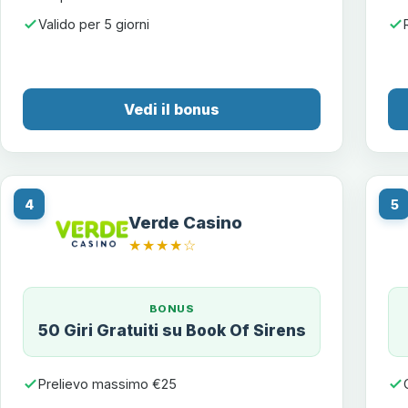
Valido per 5 giorni
Vedi il bonus
4
5
Verde Casino
★★★★☆
BONUS
50 Giri Gratuiti su Book Of Sirens
Prelievo massimo €25