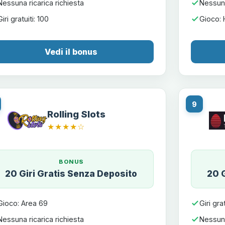
Nessuna ricarica richiesta
Nessuna
Giri gratuiti: 100
Gioco: 
Vedi il bonus
9
Rolling Slots
★★★★☆
BONUS
20 Giri Gratis Senza Deposito
20 
Gioco: Area 69
Giri grat
Nessuna ricarica richiesta
Nessuna