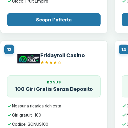
Gioco: Fruit Empire
Scopri l'offerta
13
14
Fridayroll Casino
★★★★☆
BONUS
100 Giri Gratis Senza Deposito
Nessuna ricarica richiesta
Giri gratuiti: 100
Codice: BONUS100