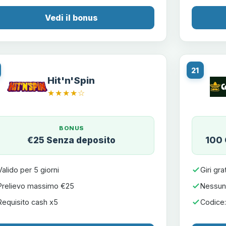
Vedi il bonus
21
Hit'n'Spin
★★★★☆
BONUS
€25 Senza deposito
100 
Valido per 5 giorni
Giri grat
Prelievo massimo €25
Nessuna
Requisito cash x5
Codice: