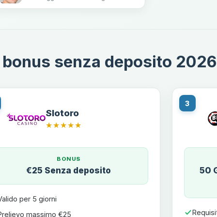
a bonus senza deposito 2026
3
Slotoro
★★★★★
BONUS
€25 Senza deposito
50 G
Valido per 5 giorni
Requisi
Prelievo massimo €25