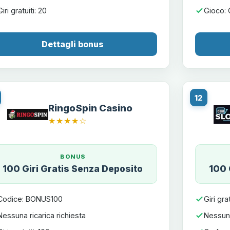
Giri gratuiti: 20
Gioco:
Dettagli bonus
12
RingoSpin Casino
★★★★☆
BONUS
100 Giri Gratis Senza Deposito
100 
Codice: BONUS100
Giri grat
Nessuna ricarica richiesta
Nessuna