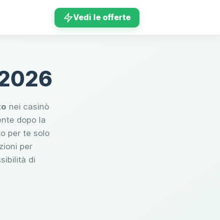
Vedi le offerte
 2026
to
nei casinò
ente dopo la
o per te solo
zioni per
ibilità di