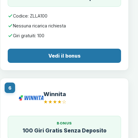
Codice: ZLLA100
Nessuna ricarica richiesta
Giri gratuiti: 100
Vedi il bonus
6
Winnita
★★★★☆
BONUS
100 Giri Gratis Senza Deposito