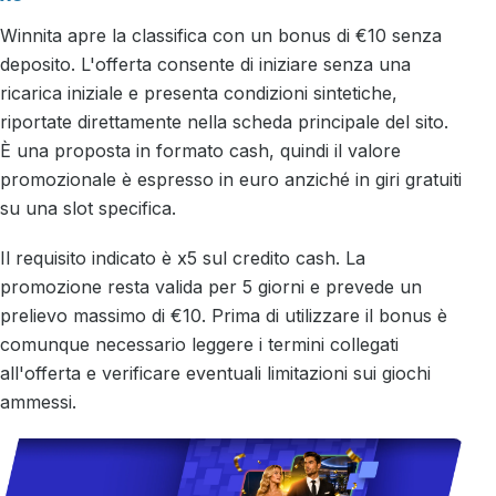
Winnita apre la classifica con un bonus di €10 senza
deposito. L'offerta consente di iniziare senza una
ricarica iniziale e presenta condizioni sintetiche,
riportate direttamente nella scheda principale del sito.
È una proposta in formato cash, quindi il valore
promozionale è espresso in euro anziché in giri gratuiti
su una slot specifica.
Il requisito indicato è x5 sul credito cash. La
promozione resta valida per 5 giorni e prevede un
prelievo massimo di €10. Prima di utilizzare il bonus è
comunque necessario leggere i termini collegati
all'offerta e verificare eventuali limitazioni sui giochi
ammessi.