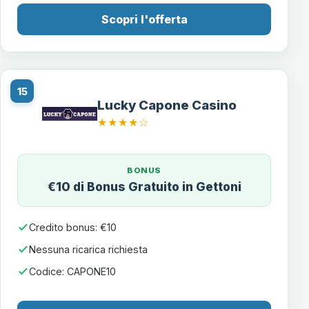
Scopri l'offerta
15
Lucky Capone Casino
★★★★☆
BONUS
€10 di Bonus Gratuito in Gettoni
Credito bonus: €10
Nessuna ricarica richiesta
Codice: CAPONE10