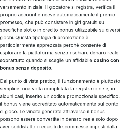
versamento iniziale. Il giocatore si registra, verifica il
proprio account e riceve automaticamente il premio
promesso, che può consistere in giri gratuiti su
specifiche slot o in credito bonus utilizzabile su diversi
giochi. Questa tipologia di promozione è
particolarmente apprezzata perché consente di
esplorare la piattaforma senza rischiare denaro reale,
soprattutto quando si sceglie un affidabile
casino con
bonus senza deposito
.
Dal punto di vista pratico, il funzionamento è piuttosto
semplice: una volta completata la registrazione e, in
alcuni casi, inserito un codice promozionale specifico,
il bonus viene accreditato automaticamente sul conto
di gioco. Le vincite generate attraverso il bonus
possono essere convertite in denaro reale solo dopo
aver soddisfatto i requisiti di scommessa imposti dalla