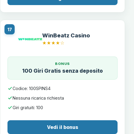
17
WinBeatz Casino
★★★★☆
BONUS
100 Giri Gratis senza deposito
Codice: 100SPINS4
Nessuna ricarica richiesta
Giri gratuiti: 100
Vedi il bonus