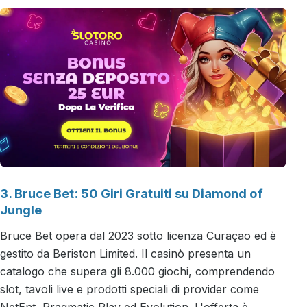
3. Bruce Bet: 50 Giri Gratuiti su Diamond of
Jungle
Bruce Bet opera dal 2023 sotto licenza Curaçao ed è
gestito da Beriston Limited. Il casinò presenta un
catalogo che supera gli 8.000 giochi, comprendendo
slot, tavoli live e prodotti speciali di provider come
NetEnt, Pragmatic Play ed Evolution. L'offerta è