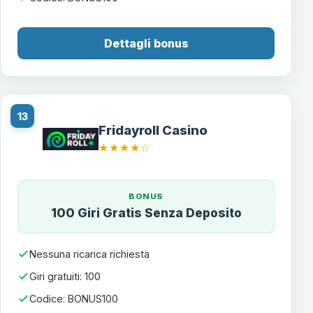
Dettagli bonus
13
Fridayroll Casino
★★★★☆
BONUS
100 Giri Gratis Senza Deposito
Nessuna ricarica richiesta
Giri gratuiti: 100
Codice: BONUS100