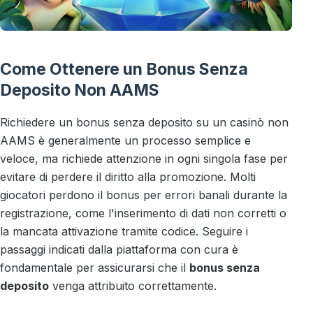
Come Ottenere un Bonus Senza
Deposito Non AAMS
Richiedere un bonus senza deposito su un casinò non
AAMS è generalmente un processo semplice e
veloce, ma richiede attenzione in ogni singola fase per
evitare di perdere il diritto alla promozione. Molti
giocatori perdono il bonus per errori banali durante la
registrazione, come l'inserimento di dati non corretti o
la mancata attivazione tramite codice. Seguire i
passaggi indicati dalla piattaforma con cura è
fondamentale per assicurarsi che il
bonus senza
deposito
venga attribuito correttamente.