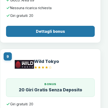
Gioco: Area 69
Nessuna ricarica richiesta
Giri gratuiti: 20
Dettagli bonus
9
Wild Tokyo
★★★★☆
BONUS
20 Giri Gratis Senza Deposito
Giri gratuiti: 20