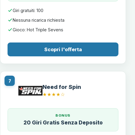
Giri gratuiti: 100
Nessuna ricarica richiesta
Gioco: Hot Triple Sevens
Scopri l'offerta
7
Need for Spin
★★★★☆
BONUS
20 Giri Gratis Senza Deposito