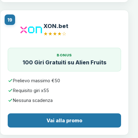
19
XON.bet
★★★★☆
BONUS
100 Giri Gratuiti su Alien Fruits
Prelievo massimo €50
Requisito giri x55
Nessuna scadenza
Vai alla promo