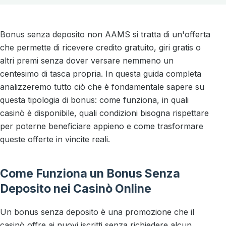
Bonus senza deposito non AAMS si tratta di un'offerta
che permette di ricevere credito gratuito, giri gratis o
altri premi senza dover versare nemmeno un
centesimo di tasca propria. In questa guida completa
analizzeremo tutto ciò che è fondamentale sapere su
questa tipologia di bonus: come funziona, in quali
casinò è disponibile, quali condizioni bisogna rispettare
per poterne beneficiare appieno e come trasformare
queste offerte in vincite reali.
Come Funziona un Bonus Senza
Deposito nei Casinò Online
Un bonus senza deposito è una promozione che il
casinò offre ai nuovi iscritti senza richiedere alcun