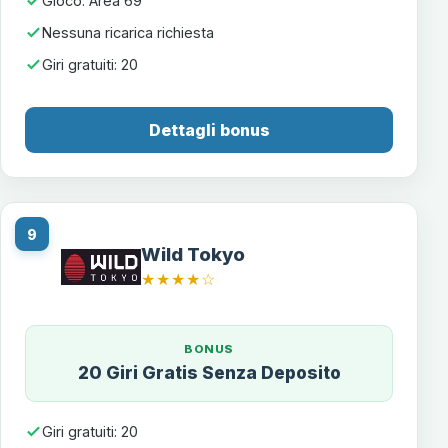
Gioco: Area 69
Nessuna ricarica richiesta
Giri gratuiti: 20
Dettagli bonus
9
Wild Tokyo
★★★★☆
BONUS
20 Giri Gratis Senza Deposito
Giri gratuiti: 20