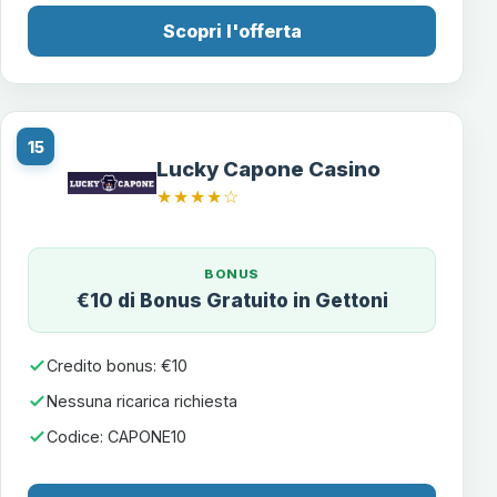
Scopri l'offerta
15
Lucky Capone Casino
★★★★☆
BONUS
€10 di Bonus Gratuito in Gettoni
Credito bonus: €10
Nessuna ricarica richiesta
Codice: CAPONE10