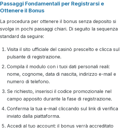
Passaggi Fondamentali per Registrarsi e
Ottenere il Bonus
La procedura per ottenere il bonus senza deposito si
svolge in pochi passaggi chiari. Di seguito la sequenza
standard da seguire:
Visita il sito ufficiale del casinò prescelto e clicca sul
pulsante di registrazione.
Compila il modulo con i tuoi dati personali reali:
nome, cognome, data di nascita, indirizzo e-mail e
numero di telefono.
Se richiesto, inserisci il codice promozionale nel
campo apposito durante la fase di registrazione.
Conferma la tua e-mail cliccando sul link di verifica
inviato dalla piattaforma.
Accedi al tuo account: il bonus verrà accreditato