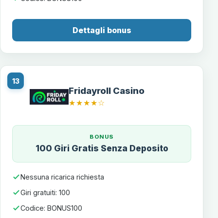
Dettagli bonus
13
Fridayroll Casino
★★★★☆
BONUS
100 Giri Gratis Senza Deposito
Nessuna ricarica richiesta
Giri gratuiti: 100
Codice: BONUS100