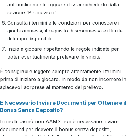
automaticamente oppure dovrai richiederlo dalla
sezione 'Promozioni'.
Consulta i termini e le condizioni per conoscere i
giochi ammessi, il requisito di scommessa e il limite
di tempo disponibile.
Inizia a giocare rispettando le regole indicate per
poter eventualmente prelevare le vincite.
È consigliabile leggere sempre attentamente i termini
prima di iniziare a giocare, in modo da non incorrere in
spiacevoli sorprese al momento del prelievo.
È Necessario Inviare Documenti per Ottenere il
Bonus Senza Deposito?
In molti casinò non AAMS non è necessario inviare
documenti per ricevere il bonus senza deposito,