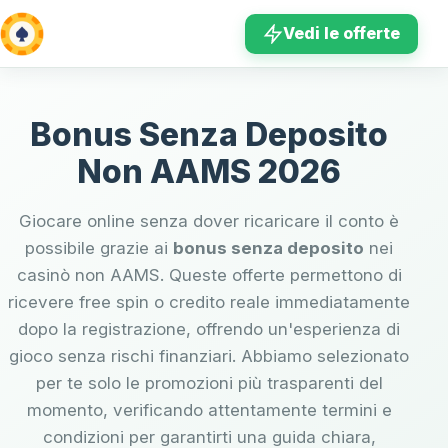
Vedi le offerte
Bonus Senza Deposito
Non AAMS 2026
Giocare online senza dover ricaricare il conto è
possibile grazie ai
bonus senza deposito
nei
casinò non AAMS. Queste offerte permettono di
ricevere free spin o credito reale immediatamente
dopo la registrazione, offrendo un'esperienza di
gioco senza rischi finanziari. Abbiamo selezionato
per te solo le promozioni più trasparenti del
momento, verificando attentamente termini e
condizioni per garantirti una guida chiara,