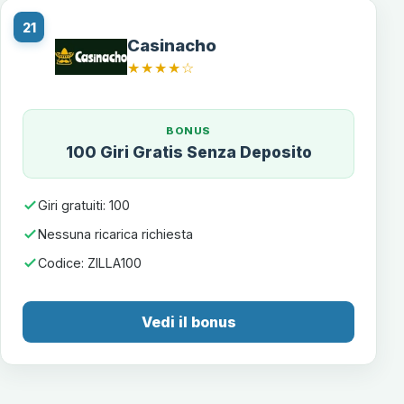
21
Casinacho
★★★★☆
BONUS
100 Giri Gratis Senza Deposito
Giri gratuiti: 100
Nessuna ricarica richiesta
Codice: ZILLA100
Vedi il bonus