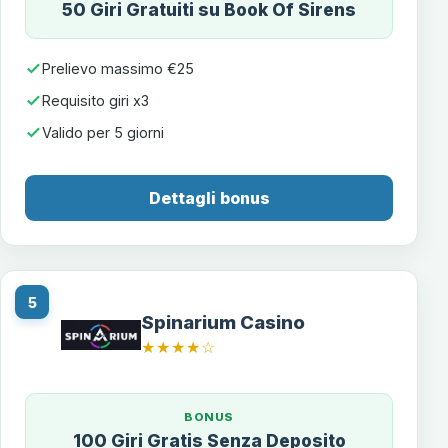
50 Giri Gratuiti su Book Of Sirens
Prelievo massimo €25
Requisito giri x3
Valido per 5 giorni
Dettagli bonus
5
Spinarium Casino
★★★★☆
BONUS
100 Giri Gratis Senza Deposito