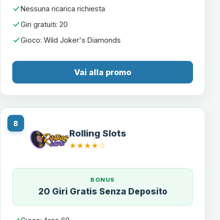
Nessuna ricarica richiesta
Giri gratuiti: 20
Gioco: Wild Joker's Diamonds
Vai alla promo
8
Rolling Slots
★★★★☆
BONUS
20 Giri Gratis Senza Deposito