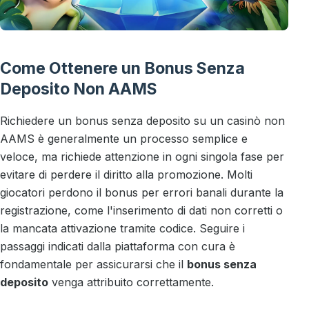
Come Ottenere un Bonus Senza
Deposito Non AAMS
Richiedere un bonus senza deposito su un casinò non
AAMS è generalmente un processo semplice e
veloce, ma richiede attenzione in ogni singola fase per
evitare di perdere il diritto alla promozione. Molti
giocatori perdono il bonus per errori banali durante la
registrazione, come l'inserimento di dati non corretti o
la mancata attivazione tramite codice. Seguire i
passaggi indicati dalla piattaforma con cura è
fondamentale per assicurarsi che il
bonus senza
deposito
venga attribuito correttamente.