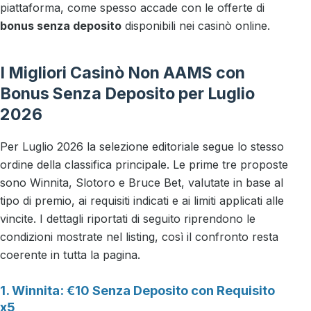
piattaforma, come spesso accade con le offerte di
bonus senza deposito
disponibili nei casinò online.
I Migliori Casinò Non AAMS con
Bonus Senza Deposito per Luglio
2026
Per Luglio 2026 la selezione editoriale segue lo stesso
ordine della classifica principale. Le prime tre proposte
sono Winnita, Slotoro e Bruce Bet, valutate in base al
tipo di premio, ai requisiti indicati e ai limiti applicati alle
vincite. I dettagli riportati di seguito riprendono le
condizioni mostrate nel listing, così il confronto resta
coerente in tutta la pagina.
1. Winnita: €10 Senza Deposito con Requisito
x5