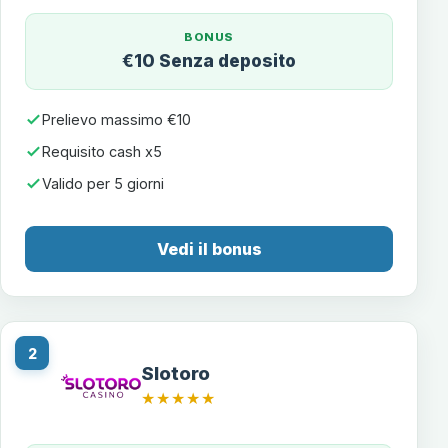
BONUS
€10 Senza deposito
Prelievo massimo €10
Requisito cash x5
Valido per 5 giorni
Vedi il bonus
2
Slotoro
★★★★★