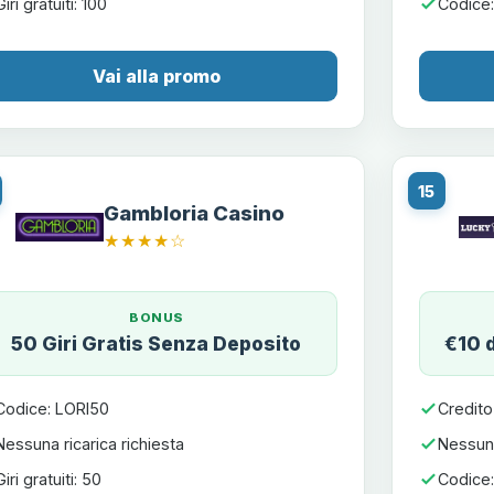
Giri gratuiti: 100
Codice
Vai alla promo
15
Gambloria Casino
★★★★☆
BONUS
50 Giri Gratis Senza Deposito
€10 d
Codice: LORI50
Credito
Nessuna ricarica richiesta
Nessuna
Giri gratuiti: 50
Codice