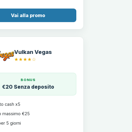
Vai alla promo
Vulkan Vegas
★★★★☆
BONUS
€20 Senza deposito
to cash x5
vo massimo €25
per 5 giorni