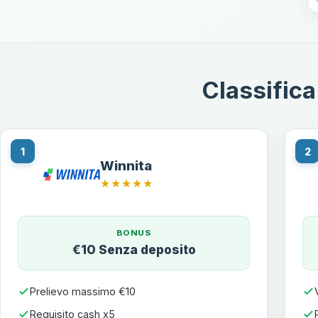
Classific
1
2
Winnita
★★★★★
BONUS
€10 Senza deposito
Prelievo massimo €10
Requisito cash x5