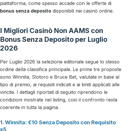
piattaforma, come spesso accade con le offerte di
bonus senza deposito
disponibili nei casinò online.
I Migliori Casinò Non AAMS con
Bonus Senza Deposito per Luglio
2026
Per Luglio 2026 la selezione editoriale segue lo stesso
ordine della classifica principale. Le prime tre proposte
sono Winnita, Slotoro e Bruce Bet, valutate in base al
tipo di premio, ai requisiti indicati e ai limiti applicati alle
vincite. I dettagli riportati di seguito riprendono le
condizioni mostrate nel listing, così il confronto resta
coerente in tutta la pagina.
1. Winnita: €10 Senza Deposito con Requisito
x5