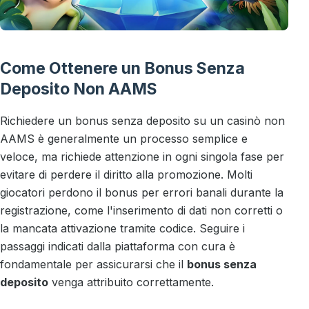
Come Ottenere un Bonus Senza
Deposito Non AAMS
Richiedere un bonus senza deposito su un casinò non
AAMS è generalmente un processo semplice e
veloce, ma richiede attenzione in ogni singola fase per
evitare di perdere il diritto alla promozione. Molti
giocatori perdono il bonus per errori banali durante la
registrazione, come l'inserimento di dati non corretti o
la mancata attivazione tramite codice. Seguire i
passaggi indicati dalla piattaforma con cura è
fondamentale per assicurarsi che il
bonus senza
deposito
venga attribuito correttamente.