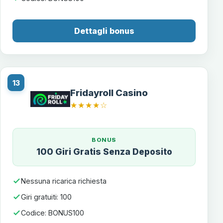
Dettagli bonus
13
Fridayroll Casino
★★★★☆
BONUS
100 Giri Gratis Senza Deposito
Nessuna ricarica richiesta
Giri gratuiti: 100
Codice: BONUS100