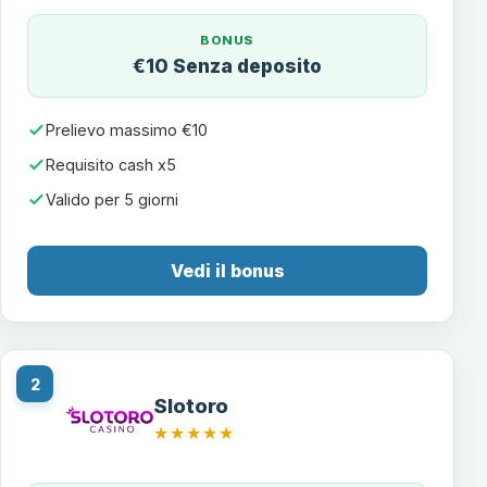
BONUS
€10 Senza deposito
Prelievo massimo €10
Requisito cash x5
Valido per 5 giorni
Vedi il bonus
2
Slotoro
★★★★★