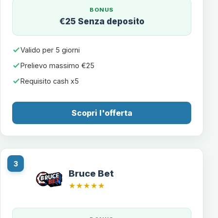
BONUS
€25 Senza deposito
Valido per 5 giorni
Prelievo massimo €25
Requisito cash x5
Scopri l'offerta
3
Bruce Bet
★★★★★