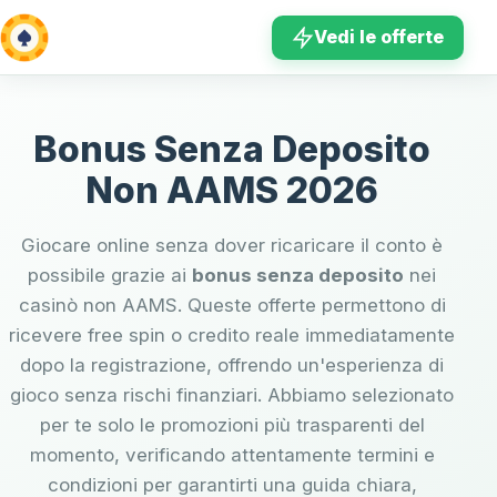
Vedi le offerte
Bonus Senza Deposito
Non AAMS 2026
Giocare online senza dover ricaricare il conto è
possibile grazie ai
bonus senza deposito
nei
casinò non AAMS. Queste offerte permettono di
ricevere free spin o credito reale immediatamente
dopo la registrazione, offrendo un'esperienza di
gioco senza rischi finanziari. Abbiamo selezionato
per te solo le promozioni più trasparenti del
momento, verificando attentamente termini e
condizioni per garantirti una guida chiara,