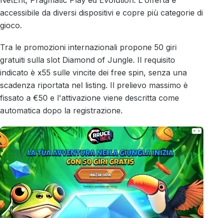
accessibile da diversi dispositivi e copre più categorie di
gioco.
Tra le promozioni internazionali propone 50 giri
gratuiti sulla slot Diamond of Jungle. Il requisito
indicato è x55 sulle vincite dei free spin, senza una
scadenza riportata nel listing. Il prelievo massimo è
fissato a €50 e l'attivazione viene descritta come
automatica dopo la registrazione.