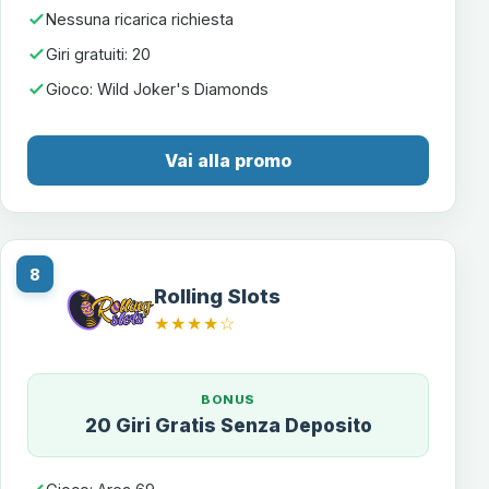
Nessuna ricarica richiesta
Giri gratuiti: 20
Gioco: Wild Joker's Diamonds
Vai alla promo
8
Rolling Slots
★★★★☆
BONUS
20 Giri Gratis Senza Deposito