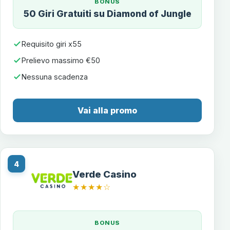
BONUS
50 Giri Gratuiti su Diamond of Jungle
Requisito giri x55
Prelievo massimo €50
Nessuna scadenza
Vai alla promo
4
Verde Casino
★★★★☆
BONUS