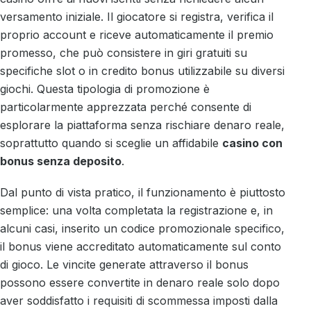
versamento iniziale. Il giocatore si registra, verifica il
proprio account e riceve automaticamente il premio
promesso, che può consistere in giri gratuiti su
specifiche slot o in credito bonus utilizzabile su diversi
giochi. Questa tipologia di promozione è
particolarmente apprezzata perché consente di
esplorare la piattaforma senza rischiare denaro reale,
soprattutto quando si sceglie un affidabile
casino con
bonus senza deposito
.
Dal punto di vista pratico, il funzionamento è piuttosto
semplice: una volta completata la registrazione e, in
alcuni casi, inserito un codice promozionale specifico,
il bonus viene accreditato automaticamente sul conto
di gioco. Le vincite generate attraverso il bonus
possono essere convertite in denaro reale solo dopo
aver soddisfatto i requisiti di scommessa imposti dalla