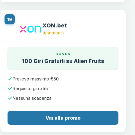
19
XON.bet
★★★★☆
BONUS
100 Giri Gratuiti su Alien Fruits
Prelievo massimo €50
Requisito giri x55
Nessuna scadenza
Vai alla promo