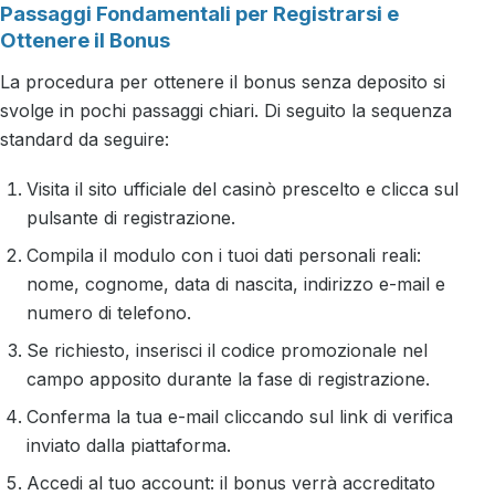
Passaggi Fondamentali per Registrarsi e
Ottenere il Bonus
La procedura per ottenere il bonus senza deposito si
svolge in pochi passaggi chiari. Di seguito la sequenza
standard da seguire:
Visita il sito ufficiale del casinò prescelto e clicca sul
pulsante di registrazione.
Compila il modulo con i tuoi dati personali reali:
nome, cognome, data di nascita, indirizzo e-mail e
numero di telefono.
Se richiesto, inserisci il codice promozionale nel
campo apposito durante la fase di registrazione.
Conferma la tua e-mail cliccando sul link di verifica
inviato dalla piattaforma.
Accedi al tuo account: il bonus verrà accreditato