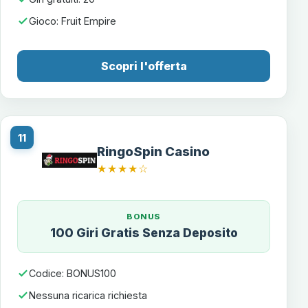
Gioco: Fruit Empire
Scopri l'offerta
11
RingoSpin Casino
★★★★☆
BONUS
100 Giri Gratis Senza Deposito
Codice: BONUS100
Nessuna ricarica richiesta