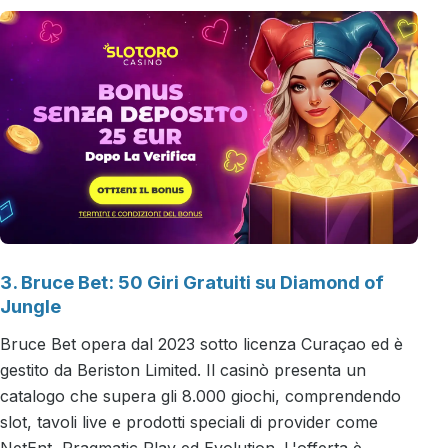
3. Bruce Bet: 50 Giri Gratuiti su Diamond of
Jungle
Bruce Bet opera dal 2023 sotto licenza Curaçao ed è
gestito da Beriston Limited. Il casinò presenta un
catalogo che supera gli 8.000 giochi, comprendendo
slot, tavoli live e prodotti speciali di provider come
NetEnt, Pragmatic Play ed Evolution. L'offerta è