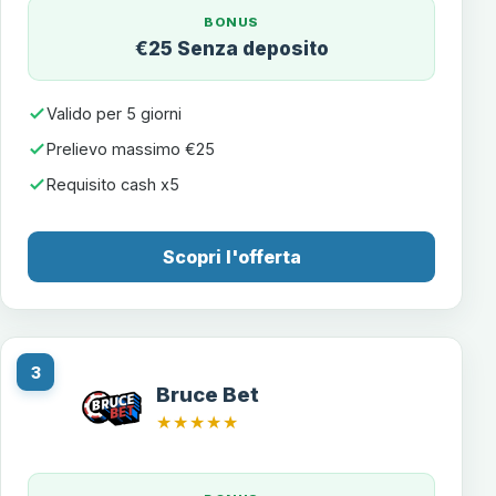
BONUS
€25 Senza deposito
Valido per 5 giorni
Prelievo massimo €25
Requisito cash x5
Scopri l'offerta
3
Bruce Bet
★★★★★