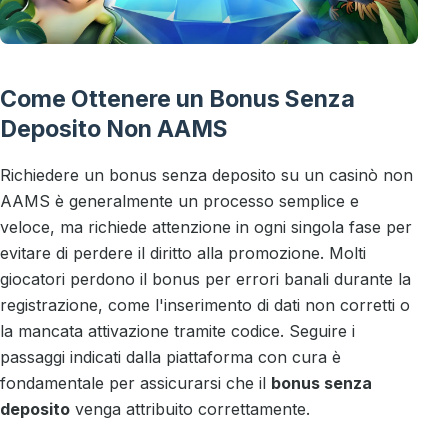
Come Ottenere un Bonus Senza
Deposito Non AAMS
Richiedere un bonus senza deposito su un casinò non
AAMS è generalmente un processo semplice e
veloce, ma richiede attenzione in ogni singola fase per
evitare di perdere il diritto alla promozione. Molti
giocatori perdono il bonus per errori banali durante la
registrazione, come l'inserimento di dati non corretti o
la mancata attivazione tramite codice. Seguire i
passaggi indicati dalla piattaforma con cura è
fondamentale per assicurarsi che il
bonus senza
deposito
venga attribuito correttamente.