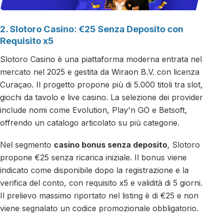
2. Slotoro Casino: €25 Senza Deposito con
Requisito x5
Slotoro Casino è una piattaforma moderna entrata nel
mercato nel 2025 e gestita da Wiraon B.V. con licenza
Curaçao. Il progetto propone più di 5.000 titoli tra slot,
giochi da tavolo e live casino. La selezione dei provider
include nomi come Evolution, Play'n GO e Betsoft,
offrendo un catalogo articolato su più categorie.
Nel segmento
casino bonus senza deposito
, Slotoro
propone €25 senza ricarica iniziale. Il bonus viene
indicato come disponibile dopo la registrazione e la
verifica del conto, con requisito x5 e validità di 5 giorni.
Il prelievo massimo riportato nel listing è di €25 e non
viene segnalato un codice promozionale obbligatorio.