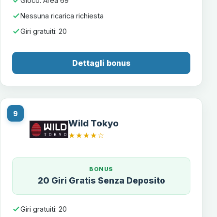
Gioco: Area 69
Nessuna ricarica richiesta
Giri gratuiti: 20
Dettagli bonus
9
Wild Tokyo
★★★★☆
BONUS
20 Giri Gratis Senza Deposito
Giri gratuiti: 20