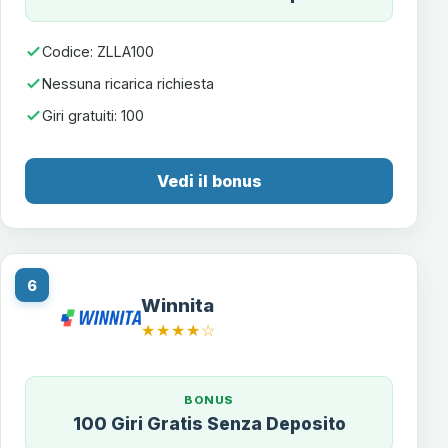
Codice: ZLLA100
Nessuna ricarica richiesta
Giri gratuiti: 100
Vedi il bonus
6
Winnita
★★★★☆
BONUS
100 Giri Gratis Senza Deposito