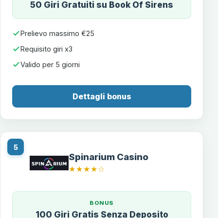
50 Giri Gratuiti su Book Of Sirens
Prelievo massimo €25
Requisito giri x3
Valido per 5 giorni
Dettagli bonus
5
Spinarium Casino
★★★★☆
BONUS
100 Giri Gratis Senza Deposito