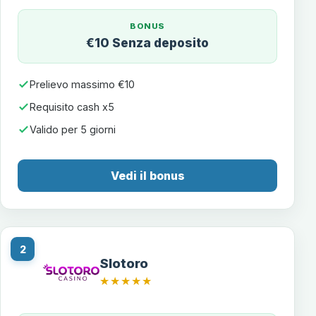
BONUS
€10 Senza deposito
Prelievo massimo €10
Requisito cash x5
Valido per 5 giorni
Vedi il bonus
2
Slotoro
★★★★★