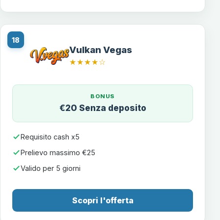
18
Vulkan Vegas
★★★★☆
BONUS
€20 Senza deposito
Requisito cash x5
Prelievo massimo €25
Valido per 5 giorni
Scopri l'offerta