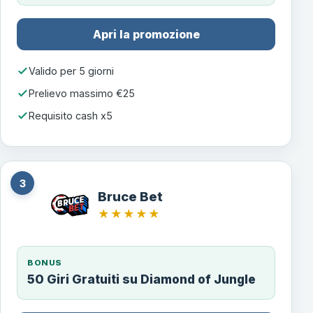
Apri la promozione
Valido per 5 giorni
Prelievo massimo €25
Requisito cash x5
3
Bruce Bet
★★★★★
BONUS
50 Giri Gratuiti su Diamond of Jungle