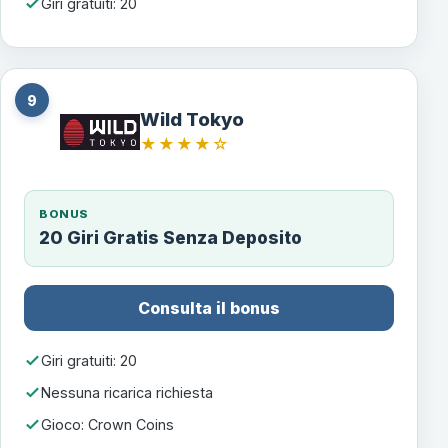
Giri gratuiti: 20
9
Wild Tokyo
★★★★☆
BONUS
20 Giri Gratis Senza Deposito
Consulta il bonus
Giri gratuiti: 20
Nessuna ricarica richiesta
Gioco: Crown Coins