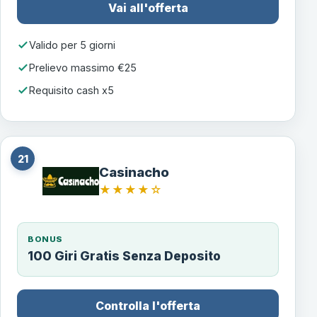
Vai all'offerta
Valido per 5 giorni
Prelievo massimo €25
Requisito cash x5
21
Casinacho
★★★★☆
BONUS
100 Giri Gratis Senza Deposito
Controlla l'offerta