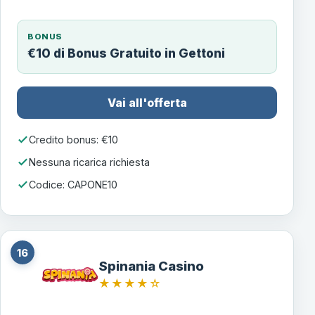
BONUS
€10 di Bonus Gratuito in Gettoni
Vai all'offerta
Credito bonus: €10
Nessuna ricarica richiesta
Codice: CAPONE10
16
Spinania Casino
★★★★☆