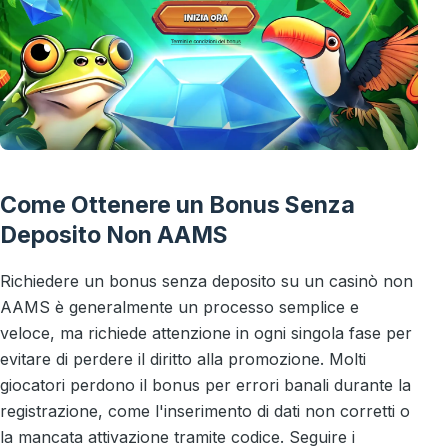
Come Ottenere un Bonus Senza
Deposito Non AAMS
Richiedere un bonus senza deposito su un casinò non
AAMS è generalmente un processo semplice e
veloce, ma richiede attenzione in ogni singola fase per
evitare di perdere il diritto alla promozione. Molti
giocatori perdono il bonus per errori banali durante la
registrazione, come l'inserimento di dati non corretti o
la mancata attivazione tramite codice. Seguire i