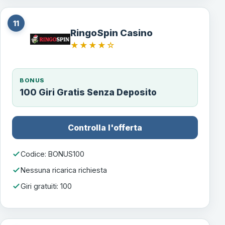
11
RingoSpin Casino
★★★★☆
BONUS
100 Giri Gratis Senza Deposito
Controlla l'offerta
Codice: BONUS100
Nessuna ricarica richiesta
Giri gratuiti: 100