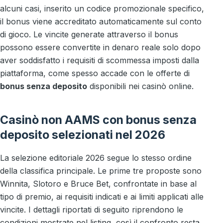
alcuni casi, inserito un codice promozionale specifico,
il bonus viene accreditato automaticamente sul conto
di gioco. Le vincite generate attraverso il bonus
possono essere convertite in denaro reale solo dopo
aver soddisfatto i requisiti di scommessa imposti dalla
piattaforma, come spesso accade con le offerte di
bonus senza deposito
disponibili nei casinò online.
Casinò non AAMS con bonus senza
deposito selezionati nel 2026
La selezione editoriale 2026 segue lo stesso ordine
della classifica principale. Le prime tre proposte sono
Winnita, Slotoro e Bruce Bet, confrontate in base al
tipo di premio, ai requisiti indicati e ai limiti applicati alle
vincite. I dettagli riportati di seguito riprendono le
condizioni mostrate nel listing, così il confronto resta