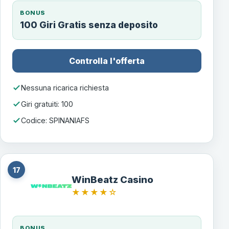
BONUS
100 Giri Gratis senza deposito
Controlla l'offerta
Nessuna ricarica richiesta
Giri gratuiti: 100
Codice: SPINANIAFS
17
WinBeatz Casino
★★★★☆
BONUS