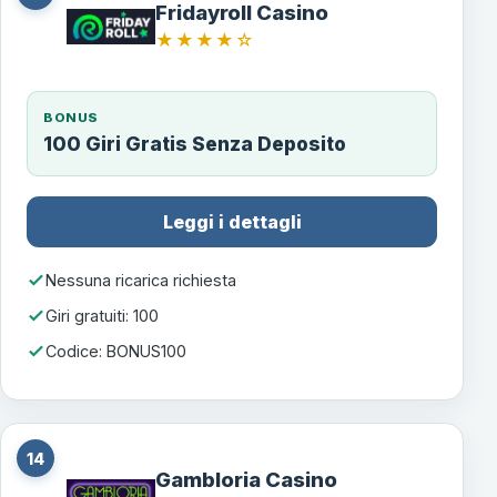
Fridayroll Casino
★★★★☆
BONUS
100 Giri Gratis Senza Deposito
Leggi i dettagli
Nessuna ricarica richiesta
Giri gratuiti: 100
Codice: BONUS100
14
Gambloria Casino