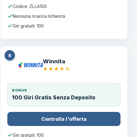
Codice: ZLLA100
Nessuna ricarica richiesta
Giri gratuiti: 100
6
Winnita
★★★★☆
BONUS
100 Giri Gratis Senza Deposito
Controlla l'offerta
Giri gratuiti: 100