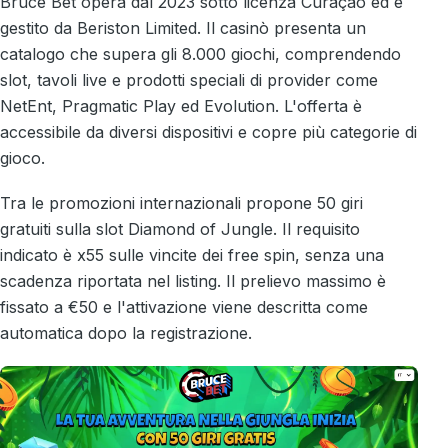
Bruce Bet opera dal 2023 sotto licenza Curaçao ed è
gestito da Beriston Limited. Il casinò presenta un
catalogo che supera gli 8.000 giochi, comprendendo
slot, tavoli live e prodotti speciali di provider come
NetEnt, Pragmatic Play ed Evolution. L'offerta è
accessibile da diversi dispositivi e copre più categorie di
gioco.
Tra le promozioni internazionali propone 50 giri
gratuiti sulla slot Diamond of Jungle. Il requisito
indicato è x55 sulle vincite dei free spin, senza una
scadenza riportata nel listing. Il prelievo massimo è
fissato a €50 e l'attivazione viene descritta come
automatica dopo la registrazione.