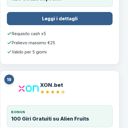
Leggi i dettagli
Requisito cash x5
Prelievo massimo €25
Valido per 5 giorni
19
XON.bet
★★★★☆
BONUS
100 Giri Gratuiti su Alien Fruits