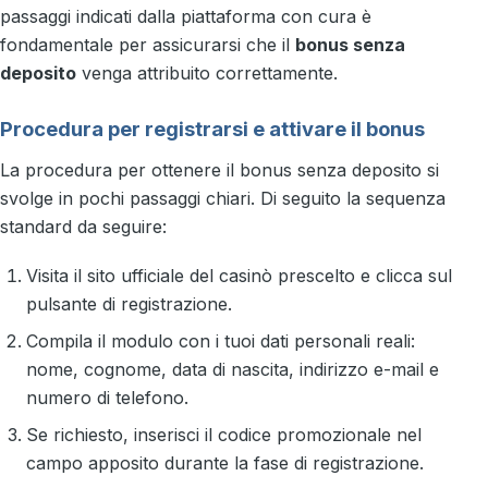
passaggi indicati dalla piattaforma con cura è
fondamentale per assicurarsi che il
bonus senza
deposito
venga attribuito correttamente.
Procedura per registrarsi e attivare il bonus
La procedura per ottenere il bonus senza deposito si
svolge in pochi passaggi chiari. Di seguito la sequenza
standard da seguire:
Visita il sito ufficiale del casinò prescelto e clicca sul
pulsante di registrazione.
Compila il modulo con i tuoi dati personali reali:
nome, cognome, data di nascita, indirizzo e-mail e
numero di telefono.
Se richiesto, inserisci il codice promozionale nel
campo apposito durante la fase di registrazione.