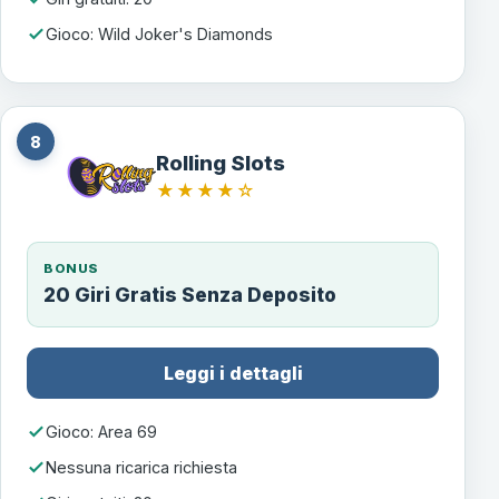
Gioco: Wild Joker's Diamonds
8
Rolling Slots
★★★★☆
BONUS
20 Giri Gratis Senza Deposito
Leggi i dettagli
Gioco: Area 69
Nessuna ricarica richiesta