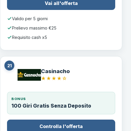
Vai all'offerta
Valido per 5 giorni
Prelievo massimo €25
Requisito cash x5
21
Casinacho
★★★★☆
BONUS
100 Giri Gratis Senza Deposito
Controlla l'offerta