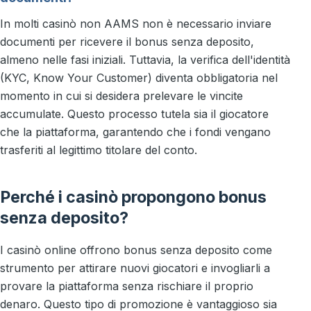
In molti casinò non AAMS non è necessario inviare
documenti per ricevere il bonus senza deposito,
almeno nelle fasi iniziali. Tuttavia, la verifica dell'identità
(KYC, Know Your Customer) diventa obbligatoria nel
momento in cui si desidera prelevare le vincite
accumulate. Questo processo tutela sia il giocatore
che la piattaforma, garantendo che i fondi vengano
trasferiti al legittimo titolare del conto.
Perché i casinò propongono bonus
senza deposito?
I casinò online offrono bonus senza deposito come
strumento per attirare nuovi giocatori e invogliarli a
provare la piattaforma senza rischiare il proprio
denaro. Questo tipo di promozione è vantaggioso sia