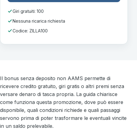
Giri gratuiti: 100
Nessuna ricarica richiesta
Codice: ZILLA100
Il bonus senza deposito non AAMS permette di
ricevere credito gratuito, giri gratis o altri premi senza
versare denaro di tasca propria. La guida chiarisce
come funziona questa promozione, dove può essere
disponibile, quali condizioni richiede e quali passaggi
servono prima di poter trasformare le eventuali vincite
in un saldo prelevabile.