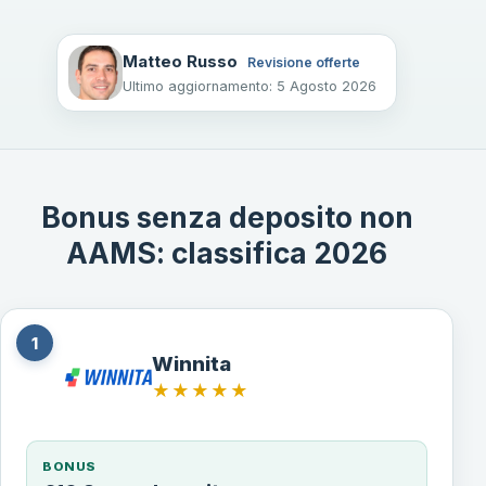
Matteo Russo
Revisione offerte
Ultimo aggiornamento: 5 Agosto 2026
Bonus senza deposito non
AAMS: classifica 2026
1
Winnita
★★★★★
BONUS