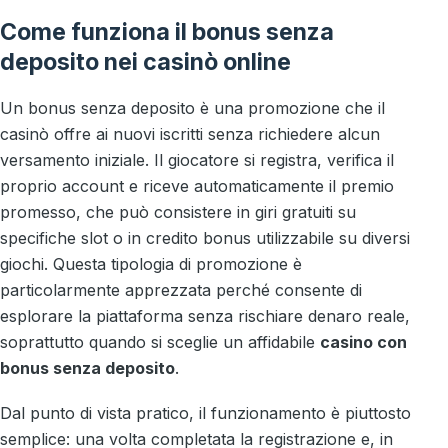
Come funziona il bonus senza
deposito nei casinò online
Un bonus senza deposito è una promozione che il
casinò offre ai nuovi iscritti senza richiedere alcun
versamento iniziale. Il giocatore si registra, verifica il
proprio account e riceve automaticamente il premio
promesso, che può consistere in giri gratuiti su
specifiche slot o in credito bonus utilizzabile su diversi
giochi. Questa tipologia di promozione è
particolarmente apprezzata perché consente di
esplorare la piattaforma senza rischiare denaro reale,
soprattutto quando si sceglie un affidabile
casino con
bonus senza deposito
.
Dal punto di vista pratico, il funzionamento è piuttosto
semplice: una volta completata la registrazione e, in