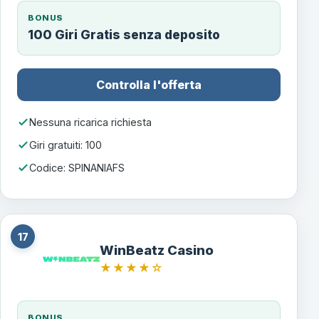
BONUS
100 Giri Gratis senza deposito
Controlla l'offerta
Nessuna ricarica richiesta
Giri gratuiti: 100
Codice: SPINANIAFS
17
WinBeatz Casino
★★★★☆
BONUS