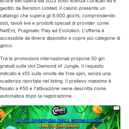
Bruce Bet opera dal 2023 sotto licenza Curaçao ed è
gestito da Beriston Limited. Il casinò presenta un
catalogo che supera gli 8.000 giochi, comprendendo
slot, tavoli live e prodotti speciali di provider come
NetEnt, Pragmatic Play ed Evolution. L'offerta è
accessibile da diversi dispositivi e copre più categorie di
gioco.
Tra le promozioni internazionali propone 50 giri
gratuiti sulla slot Diamond of Jungle. Il requisito
indicato è x55 sulle vincite dei free spin, senza una
scadenza riportata nel listing. Il prelievo massimo è
fissato a €50 e l'attivazione viene descritta come
automatica dopo la registrazione.