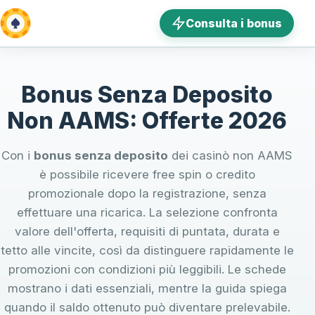
Consulta i bonus
Bonus Senza Deposito
Non AAMS: Offerte 2026
Con i
bonus senza deposito
dei casinò non AAMS
è possibile ricevere free spin o credito
promozionale dopo la registrazione, senza
effettuare una ricarica. La selezione confronta
valore dell'offerta, requisiti di puntata, durata e
tetto alle vincite, così da distinguere rapidamente le
promozioni con condizioni più leggibili. Le schede
mostrano i dati essenziali, mentre la guida spiega
quando il saldo ottenuto può diventare prelevabile.