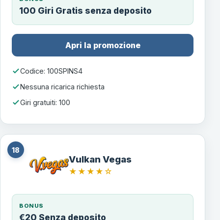
100 Giri Gratis senza deposito
Apri la promozione
Codice: 100SPINS4
Nessuna ricarica richiesta
Giri gratuiti: 100
18
Vulkan Vegas
★★★★☆
BONUS
€20 Senza deposito