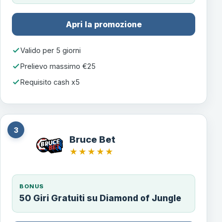
Apri la promozione
Valido per 5 giorni
Prelievo massimo €25
Requisito cash x5
3
Bruce Bet
★★★★★
BONUS
50 Giri Gratuiti su Diamond of Jungle