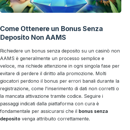
Come Ottenere un Bonus Senza
Deposito Non AAMS
Richiedere un bonus senza deposito su un casinò non
AAMS è generalmente un processo semplice e
veloce, ma richiede attenzione in ogni singola fase per
evitare di perdere il diritto alla promozione. Molti
giocatori perdono il bonus per errori banali durante la
registrazione, come l'inserimento di dati non corretti o
la mancata attivazione tramite codice. Seguire i
passaggi indicati dalla piattaforma con cura è
fondamentale per assicurarsi che il
bonus senza
deposito
venga attribuito correttamente.