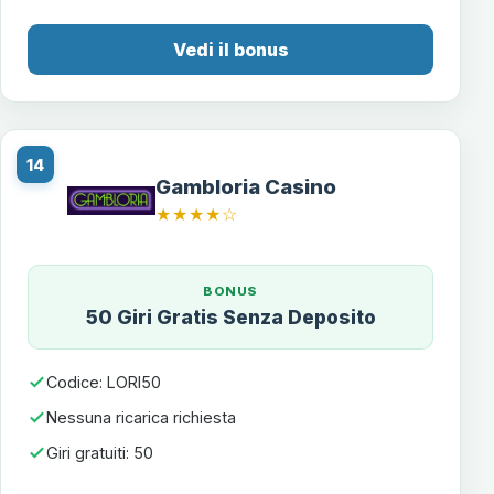
Vedi il bonus
14
Gambloria Casino
★★★★☆
BONUS
50 Giri Gratis Senza Deposito
Codice: LORI50
Nessuna ricarica richiesta
Giri gratuiti: 50