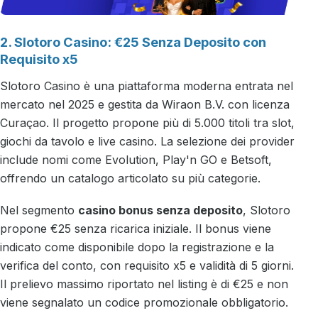
2. Slotoro Casino: €25 Senza Deposito con
Requisito x5
Slotoro Casino è una piattaforma moderna entrata nel
mercato nel 2025 e gestita da Wiraon B.V. con licenza
Curaçao. Il progetto propone più di 5.000 titoli tra slot,
giochi da tavolo e live casino. La selezione dei provider
include nomi come Evolution, Play'n GO e Betsoft,
offrendo un catalogo articolato su più categorie.
Nel segmento
casino bonus senza deposito
, Slotoro
propone €25 senza ricarica iniziale. Il bonus viene
indicato come disponibile dopo la registrazione e la
verifica del conto, con requisito x5 e validità di 5 giorni.
Il prelievo massimo riportato nel listing è di €25 e non
viene segnalato un codice promozionale obbligatorio.