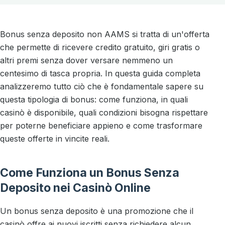
Bonus senza deposito non AAMS si tratta di un'offerta
che permette di ricevere credito gratuito, giri gratis o
altri premi senza dover versare nemmeno un
centesimo di tasca propria. In questa guida completa
analizzeremo tutto ciò che è fondamentale sapere su
questa tipologia di bonus: come funziona, in quali
casinò è disponibile, quali condizioni bisogna rispettare
per poterne beneficiare appieno e come trasformare
queste offerte in vincite reali.
Come Funziona un Bonus Senza
Deposito nei Casinò Online
Un bonus senza deposito è una promozione che il
casinò offre ai nuovi iscritti senza richiedere alcun