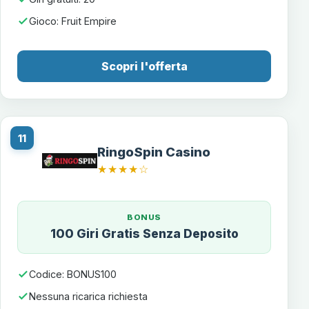
Gioco: Fruit Empire
Scopri l'offerta
11
RingoSpin Casino
★★★★☆
BONUS
100 Giri Gratis Senza Deposito
Codice: BONUS100
Nessuna ricarica richiesta