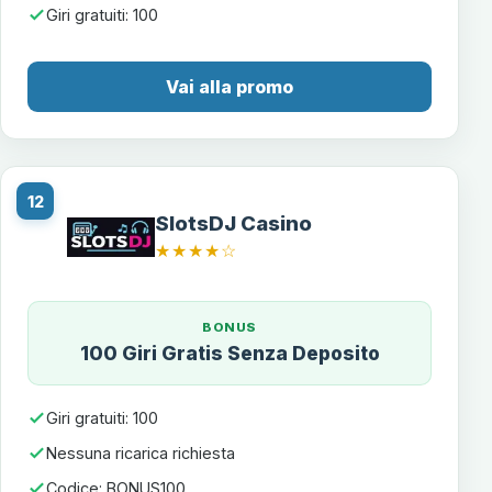
Giri gratuiti: 100
Vai alla promo
12
SlotsDJ Casino
★★★★☆
BONUS
100 Giri Gratis Senza Deposito
Giri gratuiti: 100
Nessuna ricarica richiesta
Codice: BONUS100