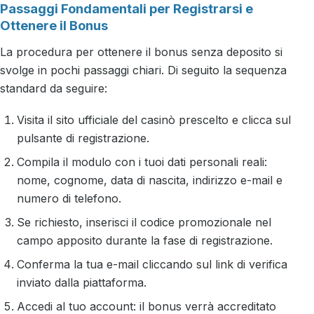
Passaggi Fondamentali per Registrarsi e
Ottenere il Bonus
La procedura per ottenere il bonus senza deposito si
svolge in pochi passaggi chiari. Di seguito la sequenza
standard da seguire:
Visita il sito ufficiale del casinò prescelto e clicca sul
pulsante di registrazione.
Compila il modulo con i tuoi dati personali reali:
nome, cognome, data di nascita, indirizzo e-mail e
numero di telefono.
Se richiesto, inserisci il codice promozionale nel
campo apposito durante la fase di registrazione.
Conferma la tua e-mail cliccando sul link di verifica
inviato dalla piattaforma.
Accedi al tuo account: il bonus verrà accreditato