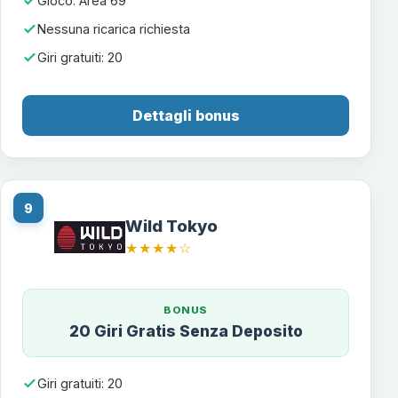
Gioco: Area 69
Nessuna ricarica richiesta
Giri gratuiti: 20
Dettagli bonus
9
Wild Tokyo
★★★★☆
BONUS
20 Giri Gratis Senza Deposito
Giri gratuiti: 20