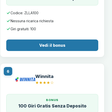
Codice: ZLLA100
Nessuna ricarica richiesta
Giri gratuiti: 100
Vedi il bonus
6
Winnita
★★★★☆
BONUS
100 Giri Gratis Senza Deposito