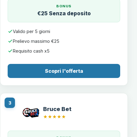
BONUS
€25 Senza deposito
Valido per 5 giorni
Prelievo massimo €25
Requisito cash x5
Scopri l'offerta
3
Bruce Bet
★★★★★