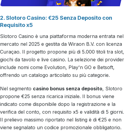
2. Slotoro Casino: €25 Senza Deposito con
Requisito x5
Slotoro Casino è una piattaforma moderna entrata nel
mercato nel 2025 e gestita da Wiraon B.V. con licenza
Curaçao. Il progetto propone più di 5.000 titoli tra slot,
giochi da tavolo e live casino. La selezione dei provider
include nomi come Evolution, Play'n GO e Betsoft,
offrendo un catalogo articolato su più categorie.
Nel segmento
casino bonus senza deposito
, Slotoro
propone €25 senza ricarica iniziale. Il bonus viene
indicato come disponibile dopo la registrazione e la
verifica del conto, con requisito x5 e validità di 5 giorni.
Il prelievo massimo riportato nel listing è di €25 e non
viene segnalato un codice promozionale obbligatorio.