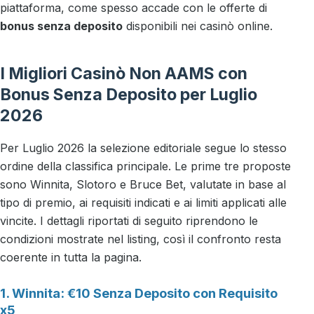
piattaforma, come spesso accade con le offerte di
bonus senza deposito
disponibili nei casinò online.
I Migliori Casinò Non AAMS con
Bonus Senza Deposito per Luglio
2026
Per Luglio 2026 la selezione editoriale segue lo stesso
ordine della classifica principale. Le prime tre proposte
sono Winnita, Slotoro e Bruce Bet, valutate in base al
tipo di premio, ai requisiti indicati e ai limiti applicati alle
vincite. I dettagli riportati di seguito riprendono le
condizioni mostrate nel listing, così il confronto resta
coerente in tutta la pagina.
1. Winnita: €10 Senza Deposito con Requisito
x5