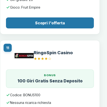
Gioco: Fruit Empire
Scopri l'offerta
11
RingoSpin Casino
★★★★☆
BONUS
100 Giri Gratis Senza Deposito
Codice: BONUS100
Nessuna ricarica richiesta