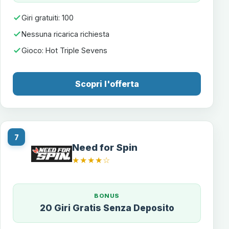
Giri gratuiti: 100
Nessuna ricarica richiesta
Gioco: Hot Triple Sevens
Scopri l'offerta
7
Need for Spin
★★★★☆
BONUS
20 Giri Gratis Senza Deposito