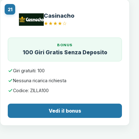
21
Casinacho
★★★★☆
BONUS
100 Giri Gratis Senza Deposito
Giri gratuiti: 100
Nessuna ricarica richiesta
Codice: ZILLA100
Vedi il bonus