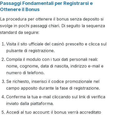
Passaggi Fondamentali per Registrarsi e
Ottenere il Bonus
La procedura per ottenere il bonus senza deposito si
svolge in pochi passaggi chiari. Di seguito la sequenza
standard da seguire:
Visita il sito ufficiale del casinò prescelto e clicca sul
pulsante di registrazione.
Compila il modulo con i tuoi dati personali reali:
nome, cognome, data di nascita, indirizzo e-mail e
numero di telefono.
Se richiesto, inserisci il codice promozionale nel
campo apposito durante la fase di registrazione.
Conferma la tua e-mail cliccando sul link di verifica
inviato dalla piattaforma.
Accedi al tuo account: il bonus verrà accreditato