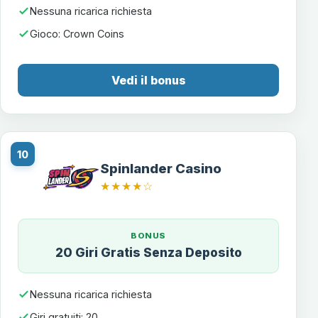
Nessuna ricarica richiesta
Gioco: Crown Coins
Vedi il bonus
10
Spinlander Casino
★★★★☆
BONUS
20 Giri Gratis Senza Deposito
Nessuna ricarica richiesta
Giri gratuiti: 20