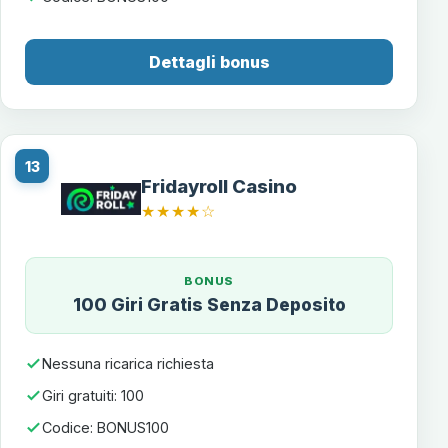
Dettagli bonus
13
Fridayroll Casino
★★★★☆
BONUS
100 Giri Gratis Senza Deposito
Nessuna ricarica richiesta
Giri gratuiti: 100
Codice: BONUS100