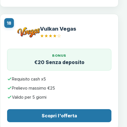
18
Vulkan Vegas
★★★★☆
BONUS
€20 Senza deposito
Requisito cash x5
Prelievo massimo €25
Valido per 5 giorni
Scopri l'offerta