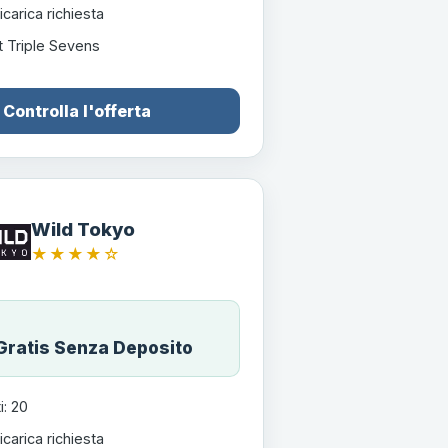
carica richiesta
t Triple Sevens
Controlla l'offerta
Wild Tokyo
★★★★☆
 Gratis Senza Deposito
i: 20
carica richiesta