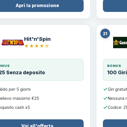
Apri la promozione
21
Hit'n'Spin
★★★★☆
ONUS
BONUS
25 Senza deposito
100 Gir
lido per 5 giorni
Giri gratuit
relievo massimo €25
Nessuna ri
equisito cash x5
Codice: Z
Vai all'offerta