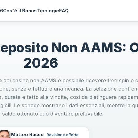
26
Cos'è il Bonus
Tipologie
FAQ
eposito Non AAMS: O
2026
o
dei casinò non AAMS è possibile ricevere free spin o c
one, senza effettuare una ricarica. La selezione confron
ata, durata e tetto alle vincite, così da distinguere rapida
gibili. Le schede mostrano i dati essenziali, mentre la g
l saldo ottenuto può diventare prelevabile.
Matteo Russo
Revisione offerte