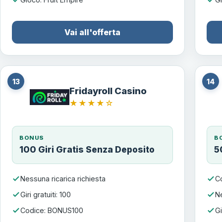
Vai all'offerta
13
14
Fridayroll Casino
★★★★☆
BONUS
B
100 Giri Gratis Senza Deposito
5
Nessuna ricarica richiesta
C
Giri gratuiti: 100
Ne
Codice: BONUS100
Gi