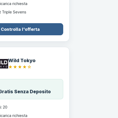
carica richiesta
t Triple Sevens
Controlla l'offerta
Wild Tokyo
★★★★☆
 Gratis Senza Deposito
i: 20
carica richiesta