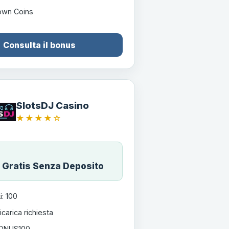
own Coins
Consulta il bonus
SlotsDJ Casino
★★★★☆
i Gratis Senza Deposito
i: 100
carica richiesta
BONUS100