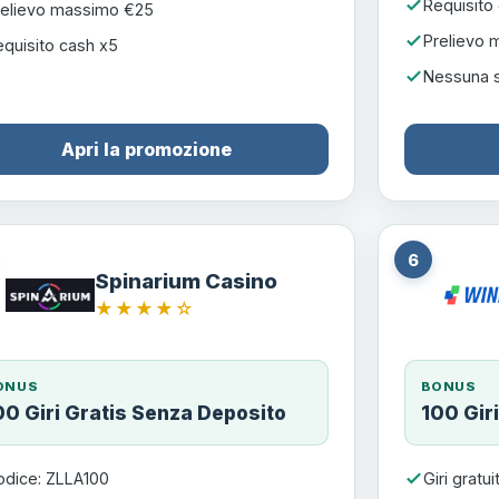
Requisito 
relievo massimo €25
Prelievo
equisito cash x5
Nessuna 
Apri la promozione
6
Spinarium Casino
★★★★☆
ONUS
BONUS
00 Giri Gratis Senza Deposito
100 Gir
odice: ZLLA100
Giri gratuit