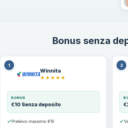
Bonus senza dep
1
2
Winnita
★★★★★
BONUS
B
€10 Senza deposito
€
Prelievo massimo €10
Va