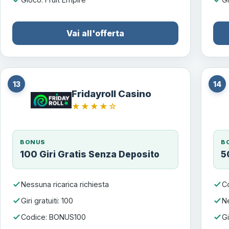
Vai all'offerta
13
14
Fridayroll Casino
★★★★☆
BONUS
B
100 Giri Gratis Senza Deposito
5
Nessuna ricarica richiesta
C
Giri gratuiti: 100
Ne
Codice: BONUS100
Gi