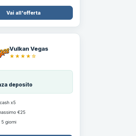
Vai all'offerta
Vulkan Vegas
★★★★☆
za deposito
 cash x5
 massimo €25
 5 giorni