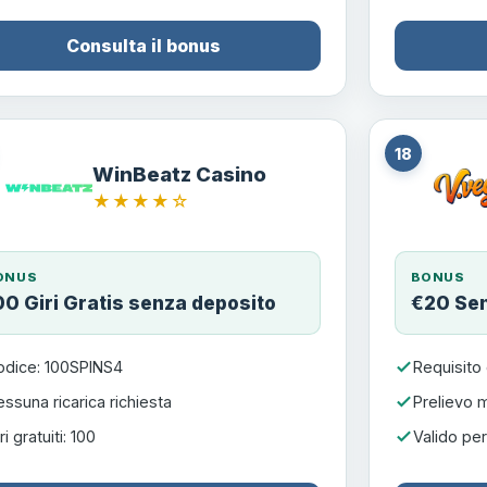
Consulta il bonus
18
WinBeatz Casino
★★★★☆
ONUS
BONUS
00 Giri Gratis senza deposito
€20 Sen
odice: 100SPINS4
Requisito
ssuna ricarica richiesta
Prelievo
ri gratuiti: 100
Valido per