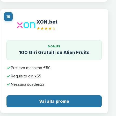
19
XON.bet
★★★★☆
BONUS
100 Giri Gratuiti su Alien Fruits
Prelievo massimo €50
Requisito giri x55
Nessuna scadenza
Vai alla promo