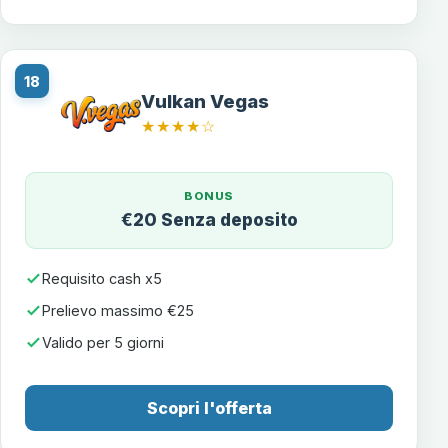
18
Vulkan Vegas
★★★★☆
BONUS
€20 Senza deposito
Requisito cash x5
Prelievo massimo €25
Valido per 5 giorni
Scopri l'offerta