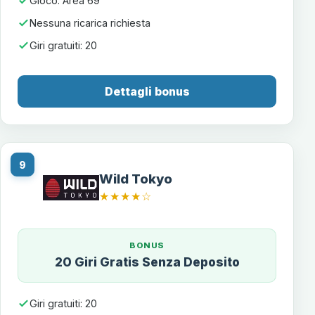
Gioco: Area 69
Nessuna ricarica richiesta
Giri gratuiti: 20
Dettagli bonus
9
Wild Tokyo
★★★★☆
BONUS
20 Giri Gratis Senza Deposito
Giri gratuiti: 20