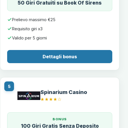
50 Giri Gratuiti su Book Of Sirens
Prelievo massimo €25
Requisito giri x3
Valido per 5 giorni
Dettagli bonus
5
Spinarium Casino
★★★★☆
BONUS
100 Giri Gratis Senza Deposito