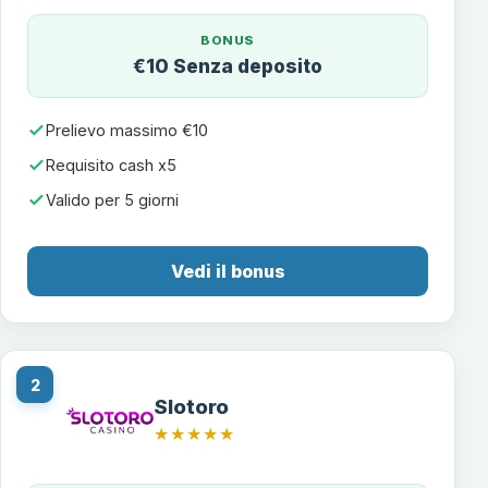
BONUS
€10 Senza deposito
Prelievo massimo €10
Requisito cash x5
Valido per 5 giorni
Vedi il bonus
2
Slotoro
★★★★★