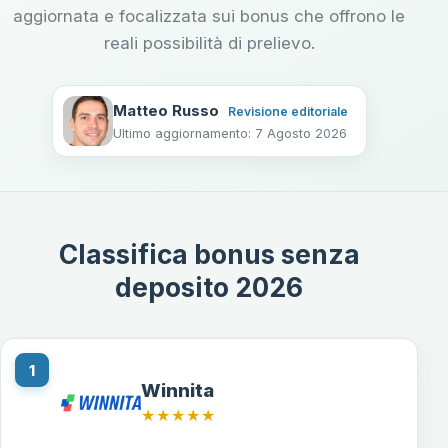
aggiornata e focalizzata sui bonus che offrono le
reali possibilità di prelievo.
Matteo Russo
Revisione editoriale
Ultimo aggiornamento: 7 Agosto 2026
Classifica bonus senza
deposito 2026
1
Winnita
★★★★★