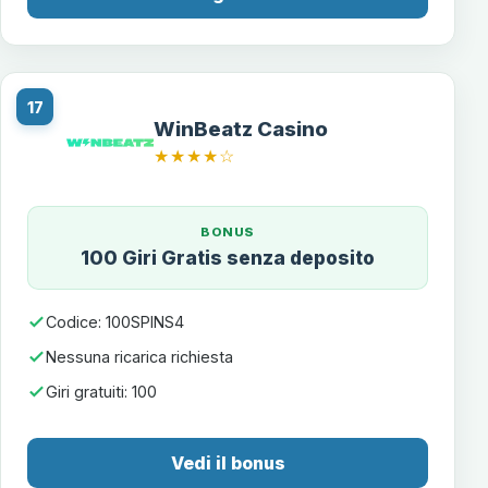
17
WinBeatz Casino
★★★★☆
BONUS
100 Giri Gratis senza deposito
Codice: 100SPINS4
Nessuna ricarica richiesta
Giri gratuiti: 100
Vedi il bonus