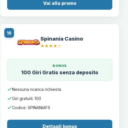
Vai alla promo
16
Spinania Casino
★★★★☆
BONUS
100 Giri Gratis senza deposito
Nessuna ricarica richiesta
Giri gratuiti: 100
Codice: SPINANIAFS
Dettagli bonus