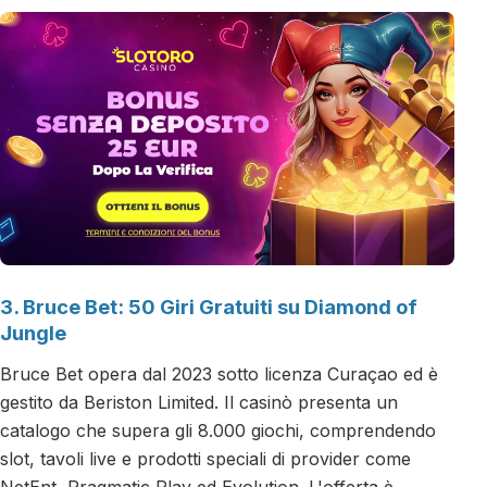
3. Bruce Bet: 50 Giri Gratuiti su Diamond of
Jungle
Bruce Bet opera dal 2023 sotto licenza Curaçao ed è
gestito da Beriston Limited. Il casinò presenta un
catalogo che supera gli 8.000 giochi, comprendendo
slot, tavoli live e prodotti speciali di provider come
NetEnt, Pragmatic Play ed Evolution. L'offerta è