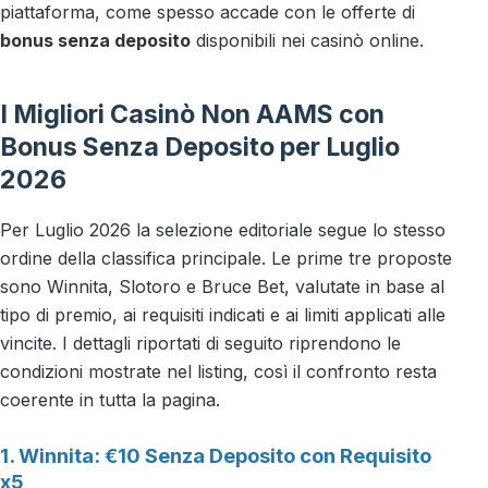
piattaforma, come spesso accade con le offerte di
bonus senza deposito
disponibili nei casinò online.
I Migliori Casinò Non AAMS con
Bonus Senza Deposito per Luglio
2026
Per Luglio 2026 la selezione editoriale segue lo stesso
ordine della classifica principale. Le prime tre proposte
sono Winnita, Slotoro e Bruce Bet, valutate in base al
tipo di premio, ai requisiti indicati e ai limiti applicati alle
vincite. I dettagli riportati di seguito riprendono le
condizioni mostrate nel listing, così il confronto resta
coerente in tutta la pagina.
1. Winnita: €10 Senza Deposito con Requisito
x5