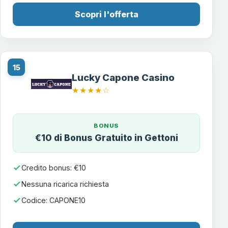
Scopri l'offerta
15
Lucky Capone Casino
★★★★☆
BONUS
€10 di Bonus Gratuito in Gettoni
Credito bonus: €10
Nessuna ricarica richiesta
Codice: CAPONE10