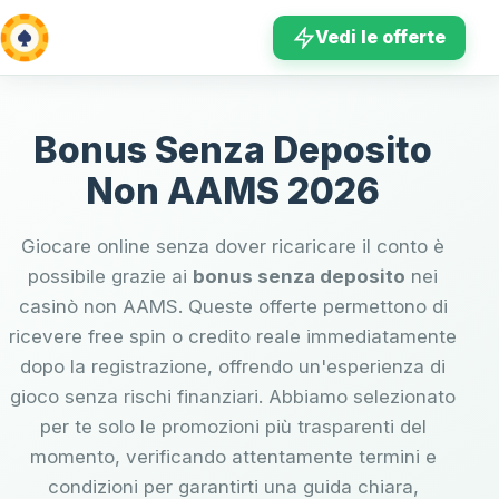
Vedi le offerte
Bonus Senza Deposito
Non AAMS 2026
Giocare online senza dover ricaricare il conto è
possibile grazie ai
bonus senza deposito
nei
casinò non AAMS. Queste offerte permettono di
ricevere free spin o credito reale immediatamente
dopo la registrazione, offrendo un'esperienza di
gioco senza rischi finanziari. Abbiamo selezionato
per te solo le promozioni più trasparenti del
momento, verificando attentamente termini e
condizioni per garantirti una guida chiara,