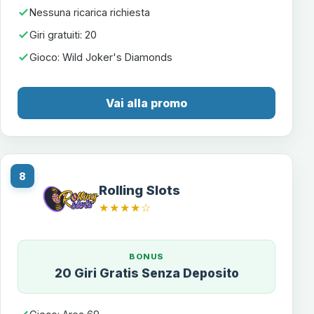
Nessuna ricarica richiesta
Giri gratuiti: 20
Gioco: Wild Joker's Diamonds
Vai alla promo
8
Rolling Slots
★★★★☆
BONUS
20 Giri Gratis Senza Deposito