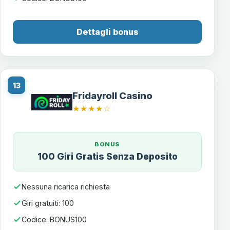
Dettagli bonus
13
Fridayroll Casino
★★★★☆
BONUS
100 Giri Gratis Senza Deposito
Nessuna ricarica richiesta
Giri gratuiti: 100
Codice: BONUS100