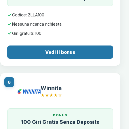
Codice: ZLLA100
Nessuna ricarica richiesta
Giri gratuiti: 100
Vedi il bonus
6
Winnita
★★★★☆
BONUS
100 Giri Gratis Senza Deposito