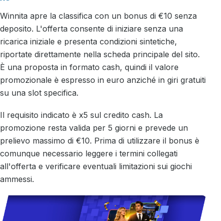
Winnita apre la classifica con un bonus di €10 senza
deposito. L'offerta consente di iniziare senza una
ricarica iniziale e presenta condizioni sintetiche,
riportate direttamente nella scheda principale del sito.
È una proposta in formato cash, quindi il valore
promozionale è espresso in euro anziché in giri gratuiti
su una slot specifica.
Il requisito indicato è x5 sul credito cash. La
promozione resta valida per 5 giorni e prevede un
prelievo massimo di €10. Prima di utilizzare il bonus è
comunque necessario leggere i termini collegati
all'offerta e verificare eventuali limitazioni sui giochi
ammessi.