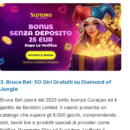
3. Bruce Bet: 50 Giri Gratuiti su Diamond of
Jungle
Bruce Bet opera dal 2023 sotto licenza Curaçao ed è
gestito da Beriston Limited. Il casinò presenta un
catalogo che supera gli 8.000 giochi, comprendendo
slot, tavoli live e prodotti speciali di provider come
NetEnt, Pragmatic Play ed Evolution. L'offerta è