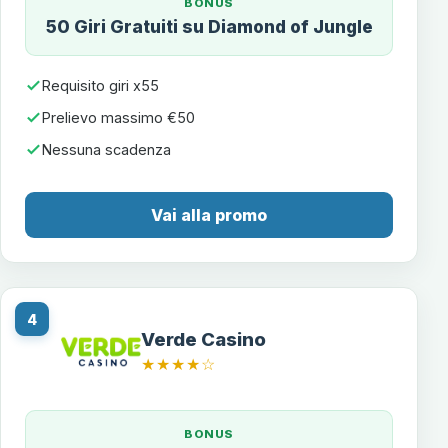
BONUS
50 Giri Gratuiti su Diamond of Jungle
Requisito giri x55
Prelievo massimo €50
Nessuna scadenza
Vai alla promo
4
Verde Casino
★★★★☆
BONUS