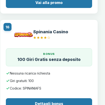
Vai alla promo
16
Spinania Casino
★★★★☆
BONUS
100 Giri Gratis senza deposito
Nessuna ricarica richiesta
Giri gratuiti: 100
Codice: SPINANIAFS
Dettagli bonus