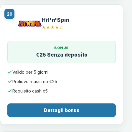
20
Hit'n'Spin
★★★★☆
BONUS
€25 Senza deposito
Valido per 5 giorni
Prelievo massimo €25
Requisito cash x5
Dettagli bonus