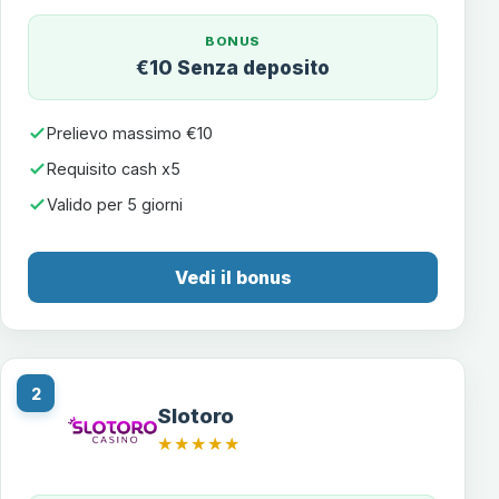
BONUS
€10 Senza deposito
Prelievo massimo €10
Requisito cash x5
Valido per 5 giorni
Vedi il bonus
2
Slotoro
★★★★★