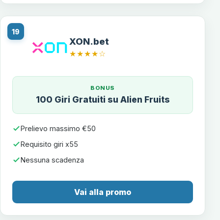
19
XON.bet
★★★★☆
BONUS
100 Giri Gratuiti su Alien Fruits
Prelievo massimo €50
Requisito giri x55
Nessuna scadenza
Vai alla promo