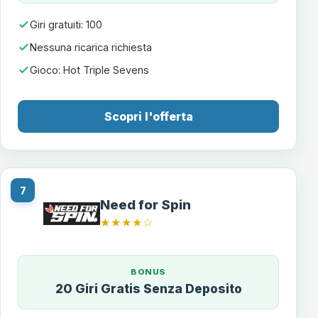
Giri gratuiti: 100
Nessuna ricarica richiesta
Gioco: Hot Triple Sevens
Scopri l'offerta
7
Need for Spin
★★★★☆
BONUS
20 Giri Gratis Senza Deposito