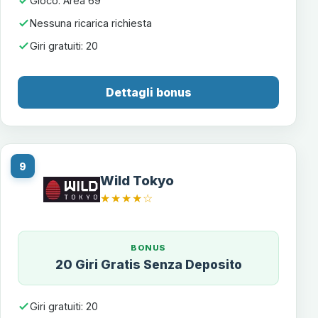
Gioco: Area 69
Nessuna ricarica richiesta
Giri gratuiti: 20
Dettagli bonus
9
Wild Tokyo
★★★★☆
BONUS
20 Giri Gratis Senza Deposito
Giri gratuiti: 20