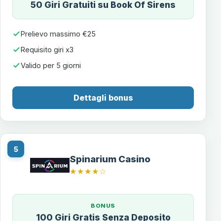
50 Giri Gratuiti su Book Of Sirens
Prelievo massimo €25
Requisito giri x3
Valido per 5 giorni
Dettagli bonus
5
Spinarium Casino
★★★★☆
BONUS
100 Giri Gratis Senza Deposito