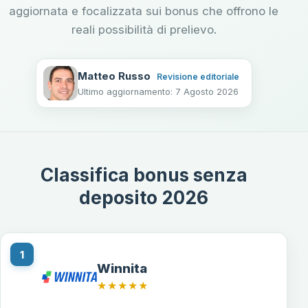
aggiornata e focalizzata sui bonus che offrono le
reali possibilità di prelievo.
Matteo Russo
Revisione editoriale
Ultimo aggiornamento: 7 Agosto 2026
Classifica bonus senza
deposito 2026
1
Winnita
★★★★★