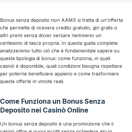
Bonus senza deposito non AAMS si tratta di un'offerta
che permette di ricevere credito gratuito, giri gratis o
altri premi senza dover versare nemmeno un
centesimo di tasca propria. In questa guida completa
analizzeremo tutto ciò che è fondamentale sapere su
questa tipologia di bonus: come funziona, in quali
casinò è disponibile, quali condizioni bisogna rispettare
per poterne beneficiare appieno e come trasformare
queste offerte in vincite reali.
Come Funziona un Bonus Senza
Deposito nei Casinò Online
Un bonus senza deposito è una promozione che il
casinò offre ai nuovi iscritti senza richiedere alcun