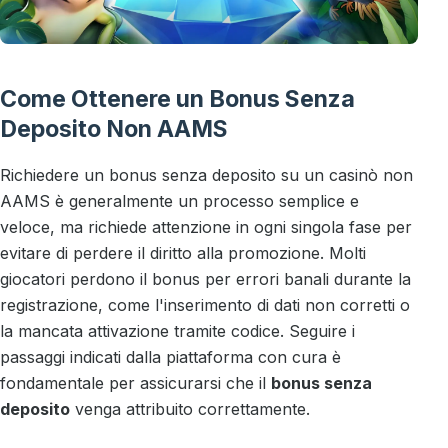
Come Ottenere un Bonus Senza
Deposito Non AAMS
Richiedere un bonus senza deposito su un casinò non
AAMS è generalmente un processo semplice e
veloce, ma richiede attenzione in ogni singola fase per
evitare di perdere il diritto alla promozione. Molti
giocatori perdono il bonus per errori banali durante la
registrazione, come l'inserimento di dati non corretti o
la mancata attivazione tramite codice. Seguire i
passaggi indicati dalla piattaforma con cura è
fondamentale per assicurarsi che il
bonus senza
deposito
venga attribuito correttamente.