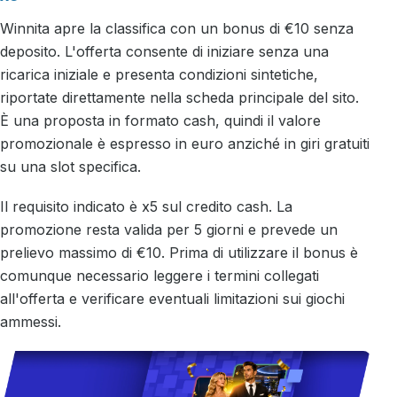
Winnita apre la classifica con un bonus di €10 senza
deposito. L'offerta consente di iniziare senza una
ricarica iniziale e presenta condizioni sintetiche,
riportate direttamente nella scheda principale del sito.
È una proposta in formato cash, quindi il valore
promozionale è espresso in euro anziché in giri gratuiti
su una slot specifica.
Il requisito indicato è x5 sul credito cash. La
promozione resta valida per 5 giorni e prevede un
prelievo massimo di €10. Prima di utilizzare il bonus è
comunque necessario leggere i termini collegati
all'offerta e verificare eventuali limitazioni sui giochi
ammessi.