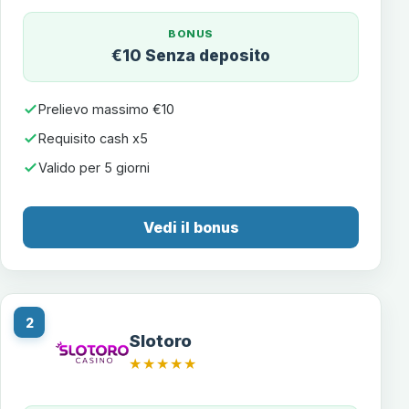
BONUS
€10 Senza deposito
Prelievo massimo €10
Requisito cash x5
Valido per 5 giorni
Vedi il bonus
2
Slotoro
★★★★★