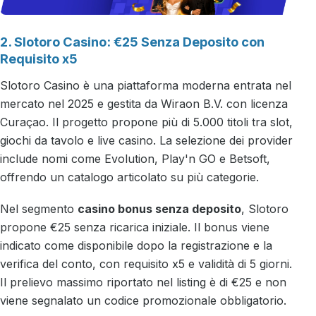
2. Slotoro Casino: €25 Senza Deposito con
Requisito x5
Slotoro Casino è una piattaforma moderna entrata nel
mercato nel 2025 e gestita da Wiraon B.V. con licenza
Curaçao. Il progetto propone più di 5.000 titoli tra slot,
giochi da tavolo e live casino. La selezione dei provider
include nomi come Evolution, Play'n GO e Betsoft,
offrendo un catalogo articolato su più categorie.
Nel segmento
casino bonus senza deposito
, Slotoro
propone €25 senza ricarica iniziale. Il bonus viene
indicato come disponibile dopo la registrazione e la
verifica del conto, con requisito x5 e validità di 5 giorni.
Il prelievo massimo riportato nel listing è di €25 e non
viene segnalato un codice promozionale obbligatorio.