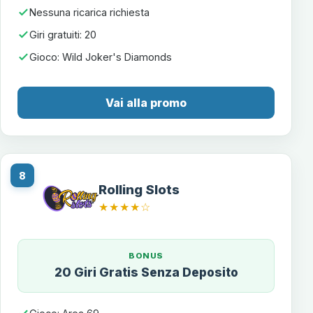
Nessuna ricarica richiesta
Giri gratuiti: 20
Gioco: Wild Joker's Diamonds
Vai alla promo
8
Rolling Slots
★★★★☆
BONUS
20 Giri Gratis Senza Deposito