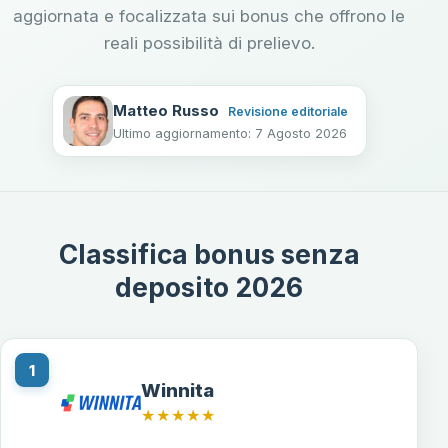
aggiornata e focalizzata sui bonus che offrono le
reali possibilità di prelievo.
Matteo Russo
Revisione editoriale
Ultimo aggiornamento: 7 Agosto 2026
Classifica bonus senza
deposito 2026
1
Winnita
★★★★★