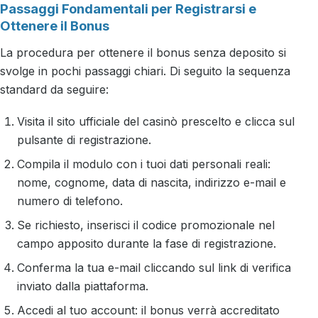
Passaggi Fondamentali per Registrarsi e
Ottenere il Bonus
La procedura per ottenere il bonus senza deposito si
svolge in pochi passaggi chiari. Di seguito la sequenza
standard da seguire:
Visita il sito ufficiale del casinò prescelto e clicca sul
pulsante di registrazione.
Compila il modulo con i tuoi dati personali reali:
nome, cognome, data di nascita, indirizzo e-mail e
numero di telefono.
Se richiesto, inserisci il codice promozionale nel
campo apposito durante la fase di registrazione.
Conferma la tua e-mail cliccando sul link di verifica
inviato dalla piattaforma.
Accedi al tuo account: il bonus verrà accreditato