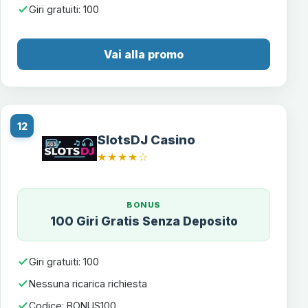
Giri gratuiti: 100
Vai alla promo
12
SlotsDJ Casino
★★★★☆
BONUS
100 Giri Gratis Senza Deposito
Giri gratuiti: 100
Nessuna ricarica richiesta
Codice: BONUS100