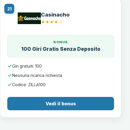
21
Casinacho
★★★★☆
BONUS
100 Giri Gratis Senza Deposito
Giri gratuiti: 100
Nessuna ricarica richiesta
Codice: ZILLA100
Vedi il bonus