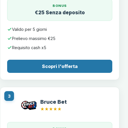
BONUS
€25 Senza deposito
Valido per 5 giorni
Prelievo massimo €25
Requisito cash x5
Scopri l'offerta
3
Bruce Bet
★★★★★