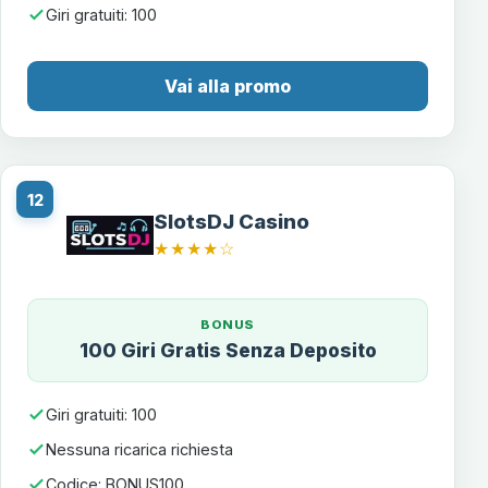
Giri gratuiti: 100
Vai alla promo
12
SlotsDJ Casino
★★★★☆
BONUS
100 Giri Gratis Senza Deposito
Giri gratuiti: 100
Nessuna ricarica richiesta
Codice: BONUS100