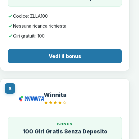
Codice: ZLLA100
Nessuna ricarica richiesta
Giri gratuiti: 100
Vedi il bonus
6
Winnita
★★★★☆
BONUS
100 Giri Gratis Senza Deposito