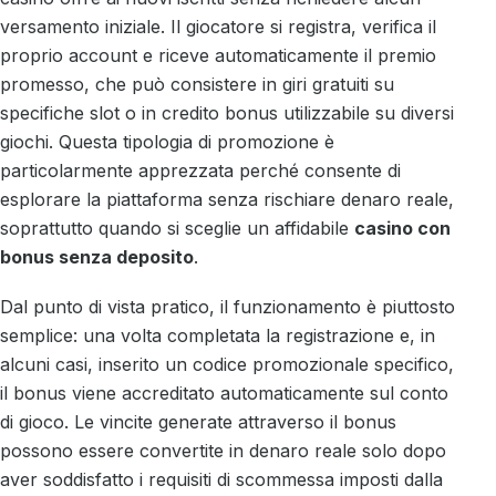
versamento iniziale. Il giocatore si registra, verifica il
proprio account e riceve automaticamente il premio
promesso, che può consistere in giri gratuiti su
specifiche slot o in credito bonus utilizzabile su diversi
giochi. Questa tipologia di promozione è
particolarmente apprezzata perché consente di
esplorare la piattaforma senza rischiare denaro reale,
soprattutto quando si sceglie un affidabile
casino con
bonus senza deposito
.
Dal punto di vista pratico, il funzionamento è piuttosto
semplice: una volta completata la registrazione e, in
alcuni casi, inserito un codice promozionale specifico,
il bonus viene accreditato automaticamente sul conto
di gioco. Le vincite generate attraverso il bonus
possono essere convertite in denaro reale solo dopo
aver soddisfatto i requisiti di scommessa imposti dalla