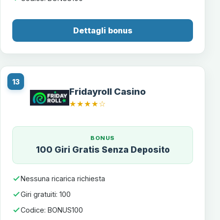
Dettagli bonus
13
Fridayroll Casino
★★★★☆
BONUS
100 Giri Gratis Senza Deposito
Nessuna ricarica richiesta
Giri gratuiti: 100
Codice: BONUS100