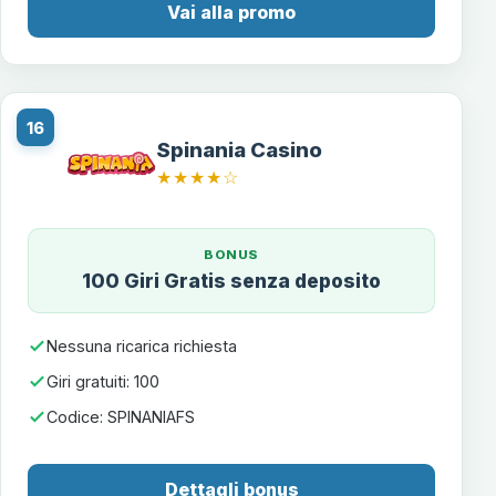
Vai alla promo
16
Spinania Casino
★★★★☆
BONUS
100 Giri Gratis senza deposito
Nessuna ricarica richiesta
Giri gratuiti: 100
Codice: SPINANIAFS
Dettagli bonus