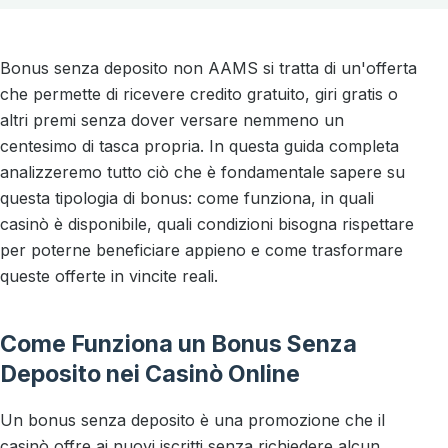
Bonus senza deposito non AAMS si tratta di un'offerta
che permette di ricevere credito gratuito, giri gratis o
altri premi senza dover versare nemmeno un
centesimo di tasca propria. In questa guida completa
analizzeremo tutto ciò che è fondamentale sapere su
questa tipologia di bonus: come funziona, in quali
casinò è disponibile, quali condizioni bisogna rispettare
per poterne beneficiare appieno e come trasformare
queste offerte in vincite reali.
Come Funziona un Bonus Senza
Deposito nei Casinò Online
Un bonus senza deposito è una promozione che il
casinò offre ai nuovi iscritti senza richiedere alcun