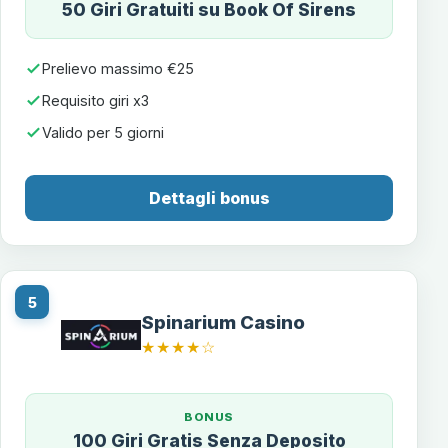
50 Giri Gratuiti su Book Of Sirens
Prelievo massimo €25
Requisito giri x3
Valido per 5 giorni
Dettagli bonus
5
Spinarium Casino
★★★★☆
BONUS
100 Giri Gratis Senza Deposito