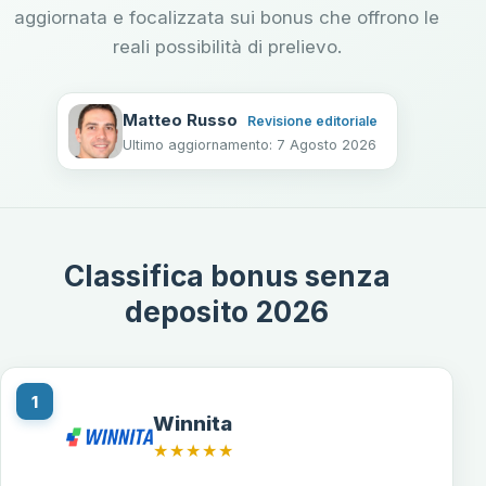
aggiornata e focalizzata sui bonus che offrono le
reali possibilità di prelievo.
Matteo Russo
Revisione editoriale
Ultimo aggiornamento: 7 Agosto 2026
Classifica bonus senza
deposito 2026
1
Winnita
★★★★★