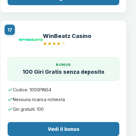
17
WinBeatz Casino
★★★★☆
BONUS
100 Giri Gratis senza deposito
Codice: 100SPINS4
Nessuna ricarica richiesta
Giri gratuiti: 100
Vedi il bonus