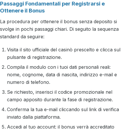
Passaggi Fondamentali per Registrarsi e
Ottenere il Bonus
La procedura per ottenere il bonus senza deposito si
svolge in pochi passaggi chiari. Di seguito la sequenza
standard da seguire:
Visita il sito ufficiale del casinò prescelto e clicca sul
pulsante di registrazione.
Compila il modulo con i tuoi dati personali reali:
nome, cognome, data di nascita, indirizzo e-mail e
numero di telefono.
Se richiesto, inserisci il codice promozionale nel
campo apposito durante la fase di registrazione.
Conferma la tua e-mail cliccando sul link di verifica
inviato dalla piattaforma.
Accedi al tuo account: il bonus verrà accreditato