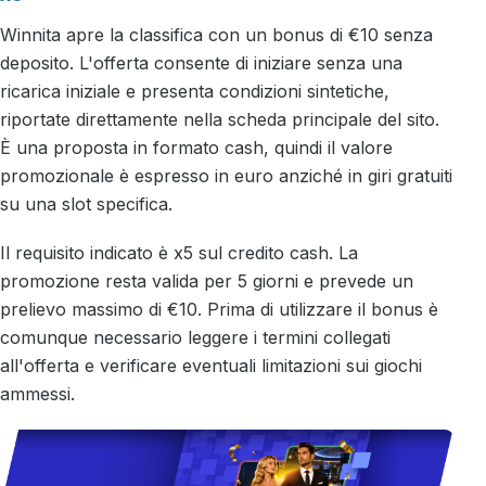
Winnita apre la classifica con un bonus di €10 senza
deposito. L'offerta consente di iniziare senza una
ricarica iniziale e presenta condizioni sintetiche,
riportate direttamente nella scheda principale del sito.
È una proposta in formato cash, quindi il valore
promozionale è espresso in euro anziché in giri gratuiti
su una slot specifica.
Il requisito indicato è x5 sul credito cash. La
promozione resta valida per 5 giorni e prevede un
prelievo massimo di €10. Prima di utilizzare il bonus è
comunque necessario leggere i termini collegati
all'offerta e verificare eventuali limitazioni sui giochi
ammessi.