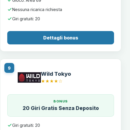
Gioco: Area 69
Nessuna ricarica richiesta
Giri gratuiti: 20
Dettagli bonus
9
Wild Tokyo
★★★★☆
BONUS
20 Giri Gratis Senza Deposito
Giri gratuiti: 20