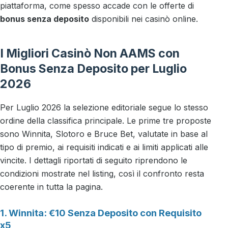
piattaforma, come spesso accade con le offerte di
bonus senza deposito
disponibili nei casinò online.
I Migliori Casinò Non AAMS con
Bonus Senza Deposito per Luglio
2026
Per Luglio 2026 la selezione editoriale segue lo stesso
ordine della classifica principale. Le prime tre proposte
sono Winnita, Slotoro e Bruce Bet, valutate in base al
tipo di premio, ai requisiti indicati e ai limiti applicati alle
vincite. I dettagli riportati di seguito riprendono le
condizioni mostrate nel listing, così il confronto resta
coerente in tutta la pagina.
1. Winnita: €10 Senza Deposito con Requisito
x5