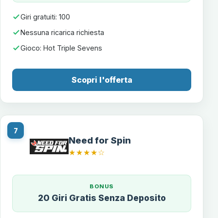
Giri gratuiti: 100
Nessuna ricarica richiesta
Gioco: Hot Triple Sevens
Scopri l'offerta
7
Need for Spin
★★★★☆
BONUS
20 Giri Gratis Senza Deposito