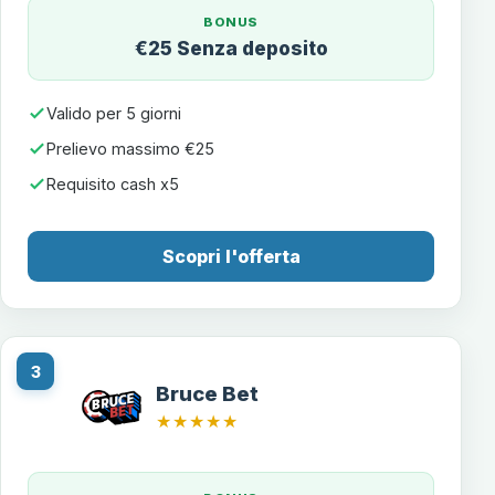
BONUS
€25 Senza deposito
Valido per 5 giorni
Prelievo massimo €25
Requisito cash x5
Scopri l'offerta
3
Bruce Bet
★★★★★