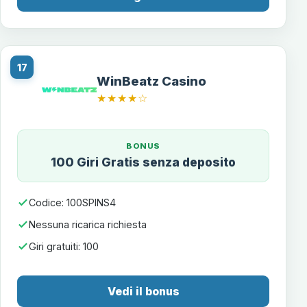
17
WinBeatz Casino
★★★★☆
BONUS
100 Giri Gratis senza deposito
Codice: 100SPINS4
Nessuna ricarica richiesta
Giri gratuiti: 100
Vedi il bonus