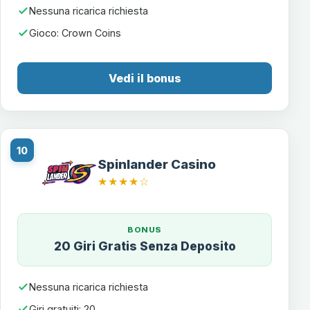
Nessuna ricarica richiesta
Gioco: Crown Coins
Vedi il bonus
10
Spinlander Casino
★★★★☆
BONUS
20 Giri Gratis Senza Deposito
Nessuna ricarica richiesta
Giri gratuiti: 20