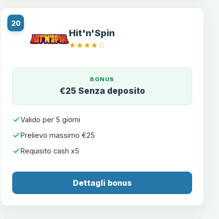
20
Hit'n'Spin
★★★★☆
BONUS
€25 Senza deposito
Valido per 5 giorni
Prelievo massimo €25
Requisito cash x5
Dettagli bonus