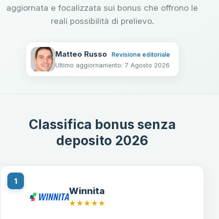
aggiornata e focalizzata sui bonus che offrono le
reali possibilità di prelievo.
Matteo Russo
Revisione editoriale
Ultimo aggiornamento: 7 Agosto 2026
Classifica bonus senza
deposito 2026
1
Winnita
★★★★★