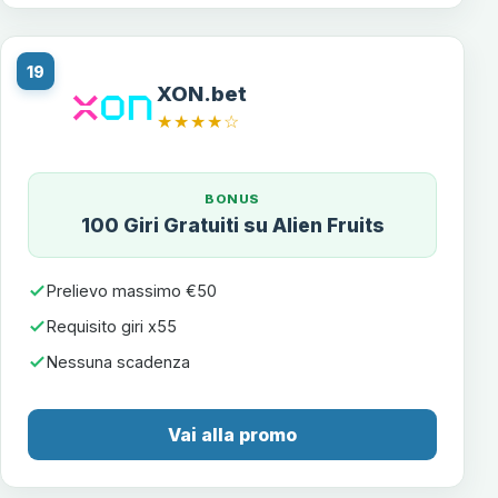
19
XON.bet
★★★★☆
BONUS
100 Giri Gratuiti su Alien Fruits
Prelievo massimo €50
Requisito giri x55
Nessuna scadenza
Vai alla promo