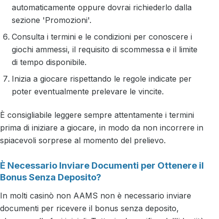
automaticamente oppure dovrai richiederlo dalla
sezione 'Promozioni'.
Consulta i termini e le condizioni per conoscere i
giochi ammessi, il requisito di scommessa e il limite
di tempo disponibile.
Inizia a giocare rispettando le regole indicate per
poter eventualmente prelevare le vincite.
È consigliabile leggere sempre attentamente i termini
prima di iniziare a giocare, in modo da non incorrere in
spiacevoli sorprese al momento del prelievo.
È Necessario Inviare Documenti per Ottenere il
Bonus Senza Deposito?
In molti casinò non AAMS non è necessario inviare
documenti per ricevere il bonus senza deposito,