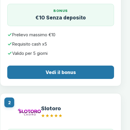
BONUS
€10 Senza deposito
Prelievo massimo €10
Requisito cash x5
Valido per 5 giorni
Vedi il bonus
2
Slotoro
★★★★★