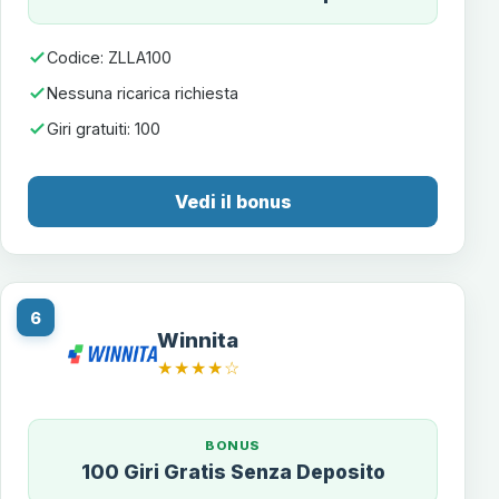
Codice: ZLLA100
Nessuna ricarica richiesta
Giri gratuiti: 100
Vedi il bonus
6
Winnita
★★★★☆
BONUS
100 Giri Gratis Senza Deposito