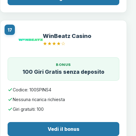
17
WinBeatz Casino
★★★★☆
BONUS
100 Giri Gratis senza deposito
Codice: 100SPINS4
Nessuna ricarica richiesta
Giri gratuiti: 100
Vedi il bonus