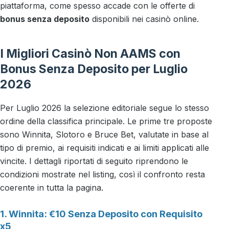
piattaforma, come spesso accade con le offerte di
bonus senza deposito
disponibili nei casinò online.
I Migliori Casinò Non AAMS con
Bonus Senza Deposito per Luglio
2026
Per Luglio 2026 la selezione editoriale segue lo stesso
ordine della classifica principale. Le prime tre proposte
sono Winnita, Slotoro e Bruce Bet, valutate in base al
tipo di premio, ai requisiti indicati e ai limiti applicati alle
vincite. I dettagli riportati di seguito riprendono le
condizioni mostrate nel listing, così il confronto resta
coerente in tutta la pagina.
1. Winnita: €10 Senza Deposito con Requisito
x5