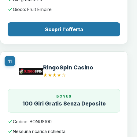
Gioco: Fruit Empire
Scopri l'offerta
11
RingoSpin Casino
★★★★☆
BONUS
100 Giri Gratis Senza Deposito
Codice: BONUS100
Nessuna ricarica richiesta