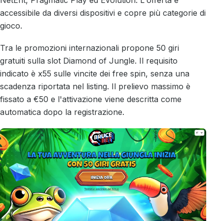
accessibile da diversi dispositivi e copre più categorie di
gioco.
Tra le promozioni internazionali propone 50 giri
gratuiti sulla slot Diamond of Jungle. Il requisito
indicato è x55 sulle vincite dei free spin, senza una
scadenza riportata nel listing. Il prelievo massimo è
fissato a €50 e l'attivazione viene descritta come
automatica dopo la registrazione.