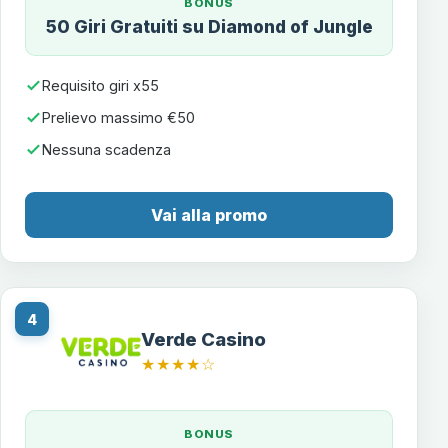
BONUS
50 Giri Gratuiti su Diamond of Jungle
Requisito giri x55
Prelievo massimo €50
Nessuna scadenza
Vai alla promo
4
Verde Casino
★★★★☆
BONUS