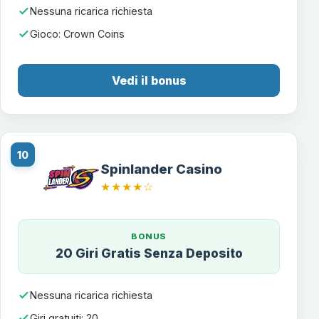
Nessuna ricarica richiesta
Gioco: Crown Coins
Vedi il bonus
10
Spinlander Casino
★★★★☆
BONUS
20 Giri Gratis Senza Deposito
Nessuna ricarica richiesta
Giri gratuiti: 20