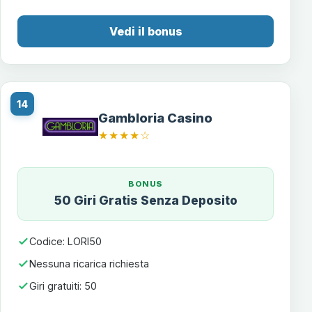
Vedi il bonus
14
Gambloria Casino
★★★★☆
BONUS
50 Giri Gratis Senza Deposito
Codice: LORI50
Nessuna ricarica richiesta
Giri gratuiti: 50