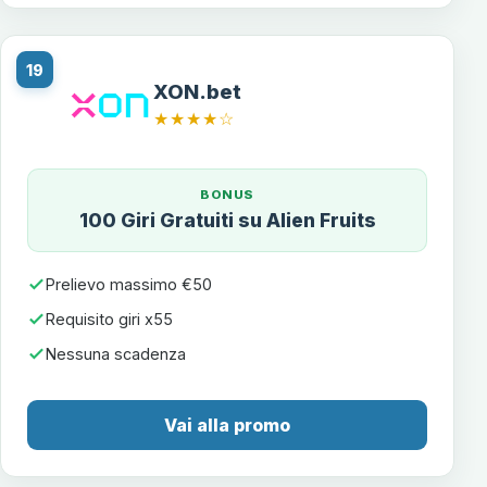
19
XON.bet
★★★★☆
BONUS
100 Giri Gratuiti su Alien Fruits
Prelievo massimo €50
Requisito giri x55
Nessuna scadenza
Vai alla promo