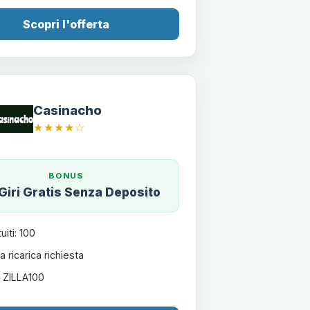
Scopri l'offerta
Casinacho
★★★★☆
BONUS
Giri Gratis Senza Deposito
uiti: 100
 ricarica richiesta
 ZILLA100