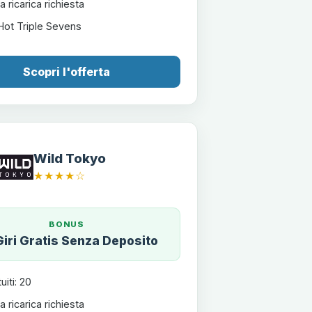
 ricarica richiesta
Hot Triple Sevens
Scopri l'offerta
Wild Tokyo
★★★★☆
BONUS
Giri Gratis Senza Deposito
uiti: 20
 ricarica richiesta