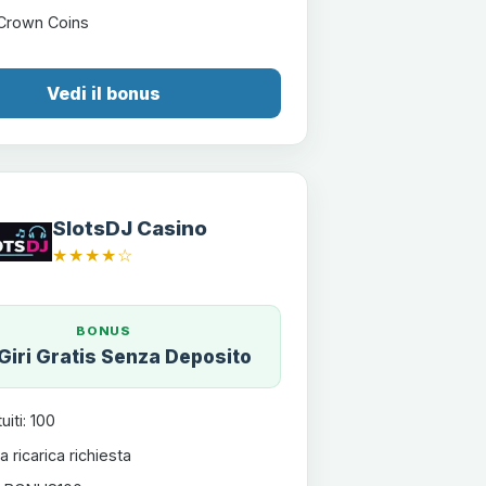
 Crown Coins
Vedi il bonus
SlotsDJ Casino
★★★★☆
BONUS
Giri Gratis Senza Deposito
uiti: 100
 ricarica richiesta