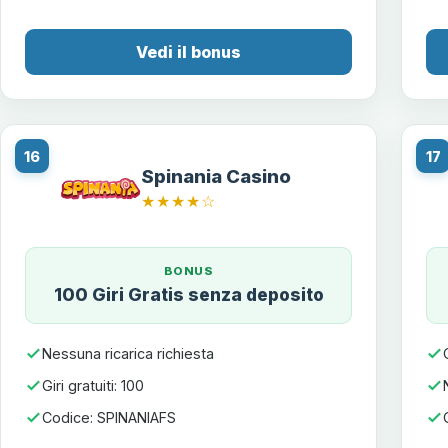
Vedi il bonus
16
17
Spinania Casino
★★★★☆
BONUS
100 Giri Gratis senza deposito
Nessuna ricarica richiesta
Giri gratuiti: 100
Codice: SPINANIAFS