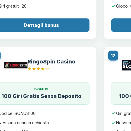
Giri gratuiti: 20
Gioco:
Dettagli bonus
12
RingoSpin Casino
★★★★☆
BONUS
100 Giri Gratis Senza Deposito
100 
Codice: BONUS100
Giri grat
Nessuna ricarica richiesta
Nessuna