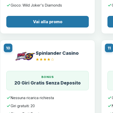
Gioco: Wild Joker's Diamonds
Vai alla promo
10
11
Spinlander Casino
★★★★☆
BONUS
20 Giri Gratis Senza Deposito
Nessuna ricarica richiesta
Giri gratuiti: 20