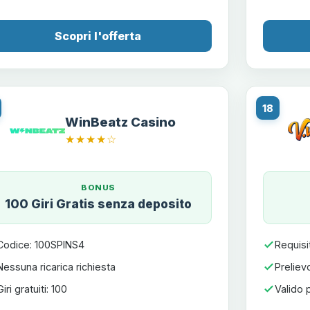
Scopri l'offerta
18
WinBeatz Casino
★★★★☆
BONUS
100 Giri Gratis senza deposito
Codice: 100SPINS4
Requisi
Nessuna ricarica richiesta
Prelie
Giri gratuiti: 100
Valido 