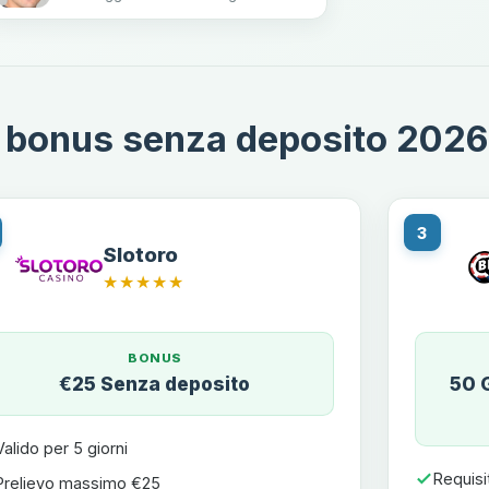
a bonus senza deposito 2026
3
Slotoro
★★★★★
BONUS
€25 Senza deposito
50 G
Valido per 5 giorni
Requisi
Prelievo massimo €25