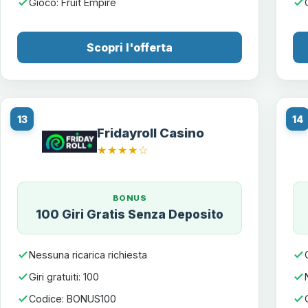
Gioco: Fruit Empire
Scopri l'offerta
13
14
Fridayroll Casino
★★★★☆
BONUS
100 Giri Gratis Senza Deposito
Nessuna ricarica richiesta
Giri gratuiti: 100
Codice: BONUS100