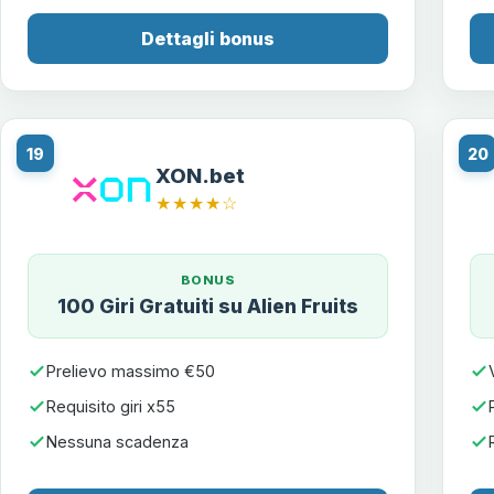
Dettagli bonus
19
20
XON.bet
★★★★☆
BONUS
100 Giri Gratuiti su Alien Fruits
Prelievo massimo €50
Requisito giri x55
Nessuna scadenza