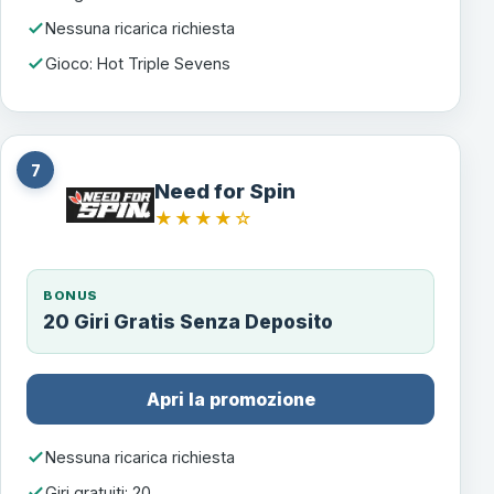
Nessuna ricarica richiesta
Gioco: Hot Triple Sevens
7
Need for Spin
★★★★☆
BONUS
20 Giri Gratis Senza Deposito
Apri la promozione
Nessuna ricarica richiesta
Giri gratuiti: 20