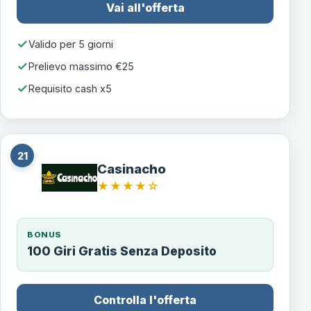
Vai all'offerta
Valido per 5 giorni
Prelievo massimo €25
Requisito cash x5
21
Casinacho
★★★★☆
BONUS
100 Giri Gratis Senza Deposito
Controlla l'offerta