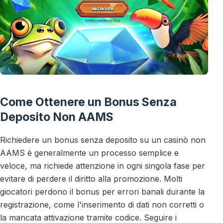
Come Ottenere un Bonus Senza
Deposito Non AAMS
Richiedere un bonus senza deposito su un casinò non
AAMS è generalmente un processo semplice e
veloce, ma richiede attenzione in ogni singola fase per
evitare di perdere il diritto alla promozione. Molti
giocatori perdono il bonus per errori banali durante la
registrazione, come l'inserimento di dati non corretti o
la mancata attivazione tramite codice. Seguire i