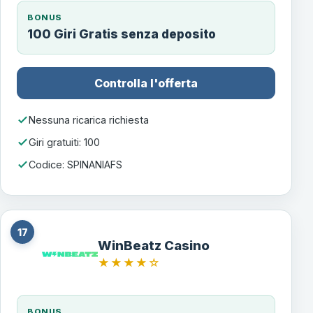
BONUS
100 Giri Gratis senza deposito
Controlla l'offerta
Nessuna ricarica richiesta
Giri gratuiti: 100
Codice: SPINANIAFS
17
WinBeatz Casino
★★★★☆
BONUS