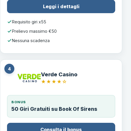
Leggi i dettagli
Requisito giri x55
Prelievo massimo €50
Nessuna scadenza
4
Verde Casino
★★★★☆
BONUS
50 Giri Gratuiti su Book Of Sirens
Consulta il bonus