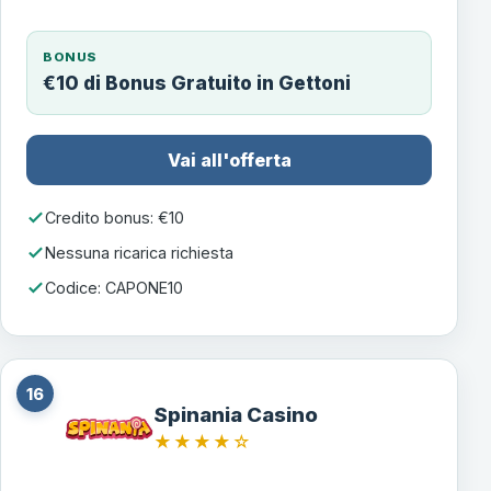
BONUS
€10 di Bonus Gratuito in Gettoni
Vai all'offerta
Credito bonus: €10
Nessuna ricarica richiesta
Codice: CAPONE10
16
Spinania Casino
★★★★☆