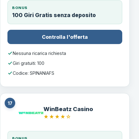
BONUS
100 Giri Gratis senza deposito
Controlla l'offerta
Nessuna ricarica richiesta
Giri gratuiti: 100
Codice: SPINANIAFS
17
WinBeatz Casino
★★★★☆
BONUS