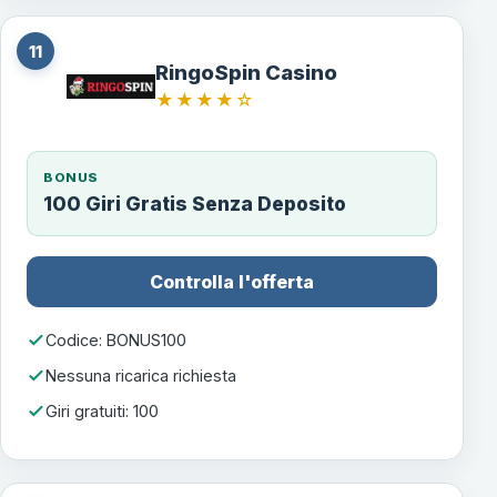
11
RingoSpin Casino
★★★★☆
BONUS
100 Giri Gratis Senza Deposito
Controlla l'offerta
Codice: BONUS100
Nessuna ricarica richiesta
Giri gratuiti: 100