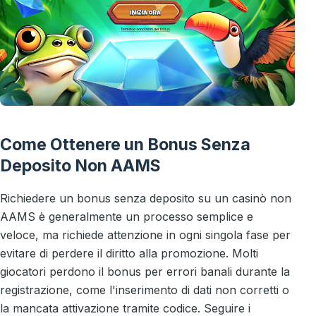
Come Ottenere un Bonus Senza
Deposito Non AAMS
Richiedere un bonus senza deposito su un casinò non
AAMS è generalmente un processo semplice e
veloce, ma richiede attenzione in ogni singola fase per
evitare di perdere il diritto alla promozione. Molti
giocatori perdono il bonus per errori banali durante la
registrazione, come l'inserimento di dati non corretti o
la mancata attivazione tramite codice. Seguire i