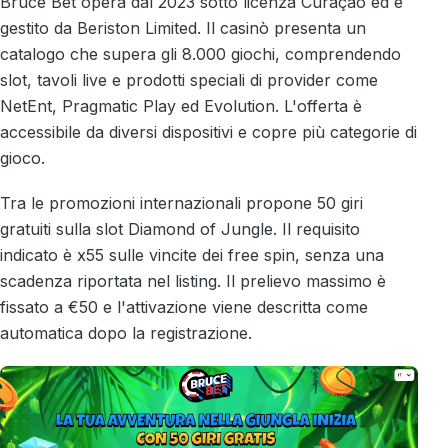
Bruce Bet opera dal 2023 sotto licenza Curaçao ed è
gestito da Beriston Limited. Il casinò presenta un
catalogo che supera gli 8.000 giochi, comprendendo
slot, tavoli live e prodotti speciali di provider come
NetEnt, Pragmatic Play ed Evolution. L'offerta è
accessibile da diversi dispositivi e copre più categorie di
gioco.
Tra le promozioni internazionali propone 50 giri
gratuiti sulla slot Diamond of Jungle. Il requisito
indicato è x55 sulle vincite dei free spin, senza una
scadenza riportata nel listing. Il prelievo massimo è
fissato a €50 e l'attivazione viene descritta come
automatica dopo la registrazione.