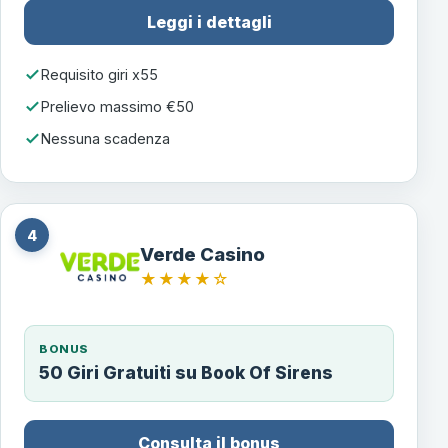
Leggi i dettagli
Requisito giri x55
Prelievo massimo €50
Nessuna scadenza
4
Verde Casino
★★★★☆
BONUS
50 Giri Gratuiti su Book Of Sirens
Consulta il bonus