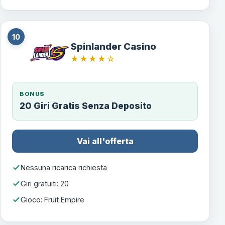
10
Spinlander Casino
★★★★☆
BONUS
20 Giri Gratis Senza Deposito
Vai all'offerta
Nessuna ricarica richiesta
Giri gratuiti: 20
Gioco: Fruit Empire