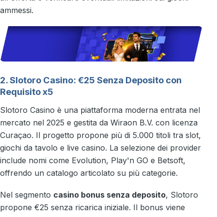
ammessi.
2. Slotoro Casino: €25 Senza Deposito con
Requisito x5
Slotoro Casino è una piattaforma moderna entrata nel
mercato nel 2025 e gestita da Wiraon B.V. con licenza
Curaçao. Il progetto propone più di 5.000 titoli tra slot,
giochi da tavolo e live casino. La selezione dei provider
include nomi come Evolution, Play'n GO e Betsoft,
offrendo un catalogo articolato su più categorie.
Nel segmento
casino bonus senza deposito
, Slotoro
propone €25 senza ricarica iniziale. Il bonus viene