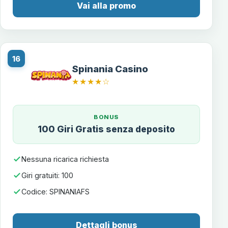
Vai alla promo
16
Spinania Casino
★★★★☆
BONUS
100 Giri Gratis senza deposito
Nessuna ricarica richiesta
Giri gratuiti: 100
Codice: SPINANIAFS
Dettagli bonus