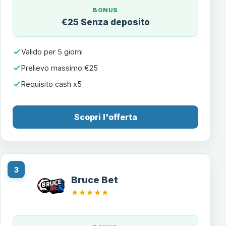
BONUS
€25 Senza deposito
Valido per 5 giorni
Prelievo massimo €25
Requisito cash x5
Scopri l'offerta
3
Bruce Bet
★★★★★