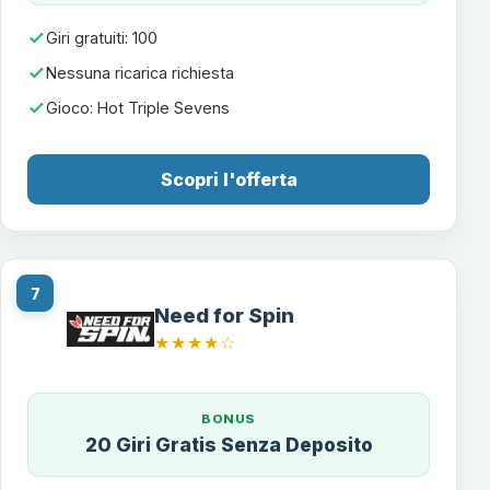
Giri gratuiti: 100
Nessuna ricarica richiesta
Gioco: Hot Triple Sevens
Scopri l'offerta
7
Need for Spin
★★★★☆
BONUS
20 Giri Gratis Senza Deposito