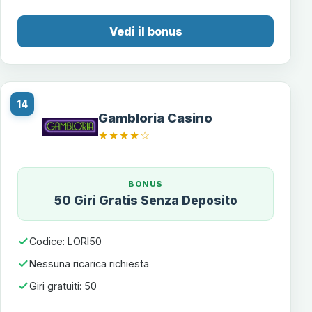
Vedi il bonus
14
Gambloria Casino
★★★★☆
BONUS
50 Giri Gratis Senza Deposito
Codice: LORI50
Nessuna ricarica richiesta
Giri gratuiti: 50