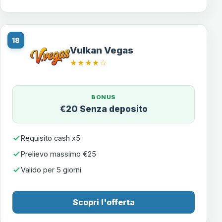
18
Vulkan Vegas
★★★★☆
BONUS
€20 Senza deposito
Requisito cash x5
Prelievo massimo €25
Valido per 5 giorni
Scopri l'offerta