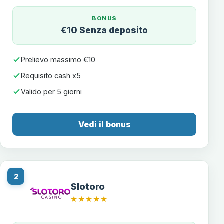
BONUS
€10 Senza deposito
Prelievo massimo €10
Requisito cash x5
Valido per 5 giorni
Vedi il bonus
2
Slotoro
★★★★★