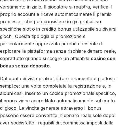
versamento iniziale. Il giocatore si registra, verifica il
proprio account e riceve automaticamente il premio
promesso, che può consistere in giri gratuiti su
specifiche slot o in credito bonus utilizzabile su diversi
giochi. Questa tipologia di promozione è
particolarmente apprezzata perché consente di
esplorare la piattaforma senza rischiare denaro reale,
soprattutto quando si sceglie un affidabile
casino con
bonus senza deposito
.
Dal punto di vista pratico, il funzionamento è piuttosto
semplice: una volta completata la registrazione e, in
alcuni casi, inserito un codice promozionale specifico,
il bonus viene accreditato automaticamente sul conto
di gioco. Le vincite generate attraverso il bonus
possono essere convertite in denaro reale solo dopo
aver soddisfatto i requisiti di scommessa imposti dalla