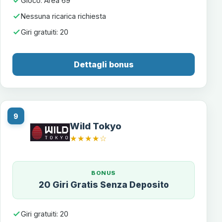
Gioco: Area 69
Nessuna ricarica richiesta
Giri gratuiti: 20
Dettagli bonus
9
Wild Tokyo
★★★★☆
BONUS
20 Giri Gratis Senza Deposito
Giri gratuiti: 20