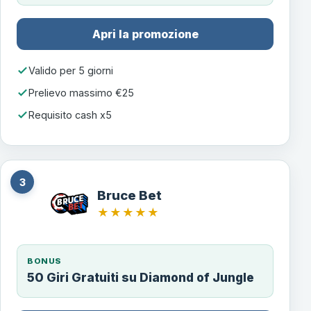
Apri la promozione
Valido per 5 giorni
Prelievo massimo €25
Requisito cash x5
3
Bruce Bet
★★★★★
BONUS
50 Giri Gratuiti su Diamond of Jungle