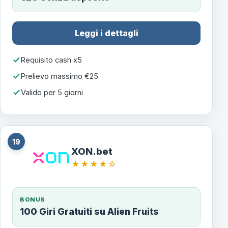
Leggi i dettagli
Requisito cash x5
Prelievo massimo €25
Valido per 5 giorni
19
XON.bet
★★★★☆
BONUS
100 Giri Gratuiti su Alien Fruits