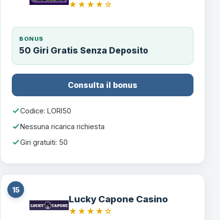
★★★★☆
BONUS
50 Giri Gratis Senza Deposito
Consulta il bonus
Codice: LORI50
Nessuna ricarica richiesta
Giri gratuiti: 50
15
Lucky Capone Casino
★★★★☆