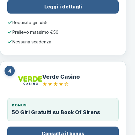
Leggi i dettagli
Requisito giri x55
Prelievo massimo €50
Nessuna scadenza
4
Verde Casino
★★★★☆
BONUS
50 Giri Gratuiti su Book Of Sirens
Consulta il bonus