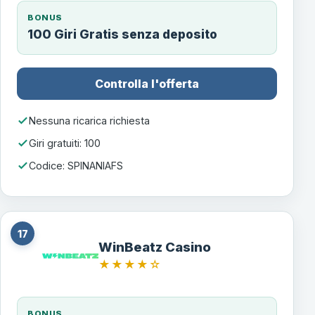
BONUS
100 Giri Gratis senza deposito
Controlla l'offerta
Nessuna ricarica richiesta
Giri gratuiti: 100
Codice: SPINANIAFS
17
WinBeatz Casino
★★★★☆
BONUS