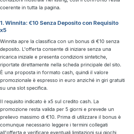
coerente in tutta la pagina.
1. Winnita: €10 Senza Deposito con Requisito
x5
Winnita apre la classifica con un bonus di €10 senza
deposito. L'offerta consente di iniziare senza una
ricarica iniziale e presenta condizioni sintetiche,
riportate direttamente nella scheda principale del sito.
È una proposta in formato cash, quindi il valore
promozionale è espresso in euro anziché in giri gratuiti
su una slot specifica.
Il requisito indicato è x5 sul credito cash. La
promozione resta valida per 5 giorni e prevede un
prelievo massimo di €10. Prima di utilizzare il bonus è
comunque necessario leggere i termini collegati
all'offerta e verificare eventuali limitazioni sui giochi