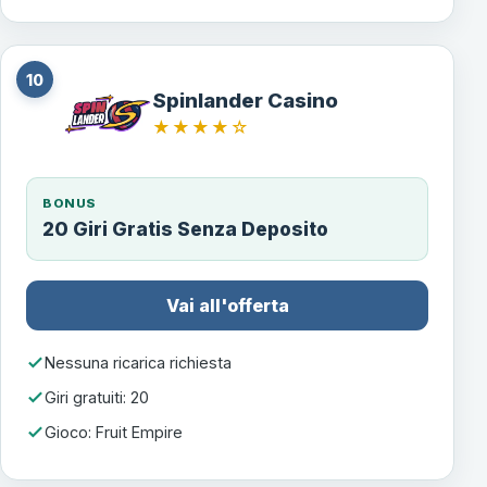
10
Spinlander Casino
★★★★☆
BONUS
20 Giri Gratis Senza Deposito
Vai all'offerta
Nessuna ricarica richiesta
Giri gratuiti: 20
Gioco: Fruit Empire