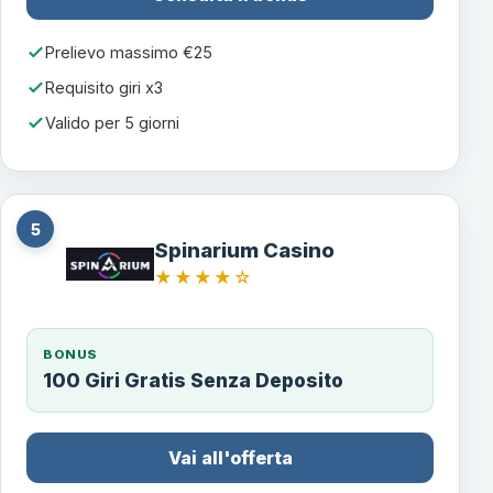
Prelievo massimo €25
Requisito giri x3
Valido per 5 giorni
5
Spinarium Casino
★★★★☆
BONUS
100 Giri Gratis Senza Deposito
Vai all'offerta