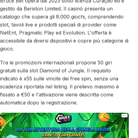
Bruce Bet opera dal 2023 sotto licenza Curaçao ed è
gestito da Beriston Limited. Il casinò presenta un
catalogo che supera gli 8.000 giochi, comprendendo
slot, tavoli live e prodotti speciali di provider come
NetEnt, Pragmatic Play ed Evolution. L'offerta è
accessibile da diversi dispositivi e copre più categorie di
gioco.
Tra le promozioni internazionali propone 50 giri
gratuiti sulla slot Diamond of Jungle. Il requisito
indicato è x55 sulle vincite dei free spin, senza una
scadenza riportata nel listing. Il prelievo massimo è
fissato a €50 e l'attivazione viene descritta come
automatica dopo la registrazione.