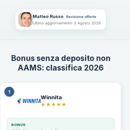
Matteo Russo
Revisione offerte
Ultimo aggiornamento: 5 Agosto 2026
Bonus senza deposito non
AAMS: classifica 2026
1
Winnita
★★★★★
BONUS