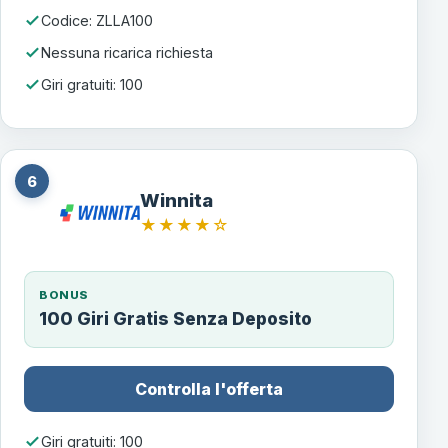
Codice: ZLLA100
Nessuna ricarica richiesta
Giri gratuiti: 100
6
Winnita
★★★★☆
BONUS
100 Giri Gratis Senza Deposito
Controlla l'offerta
Giri gratuiti: 100