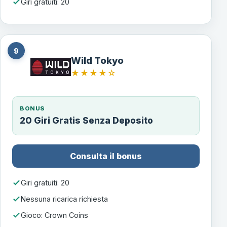
Giri gratuiti: 20
9
Wild Tokyo
★★★★☆
BONUS
20 Giri Gratis Senza Deposito
Consulta il bonus
Giri gratuiti: 20
Nessuna ricarica richiesta
Gioco: Crown Coins