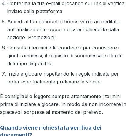
Conferma la tua e-mail cliccando sul link di verifica
inviato dalla piattaforma.
Accedi al tuo account: il bonus verrà accreditato
automaticamente oppure dovrai richiederlo dalla
sezione 'Promozioni'.
Consulta i termini e le condizioni per conoscere i
giochi ammessi, il requisito di scommessa e il limite
di tempo disponibile.
Inizia a giocare rispettando le regole indicate per
poter eventualmente prelevare le vincite.
È consigliabile leggere sempre attentamente i termini
prima di iniziare a giocare, in modo da non incorrere in
spiacevoli sorprese al momento del prelievo.
Quando viene richiesta la verifica dei
documenti?