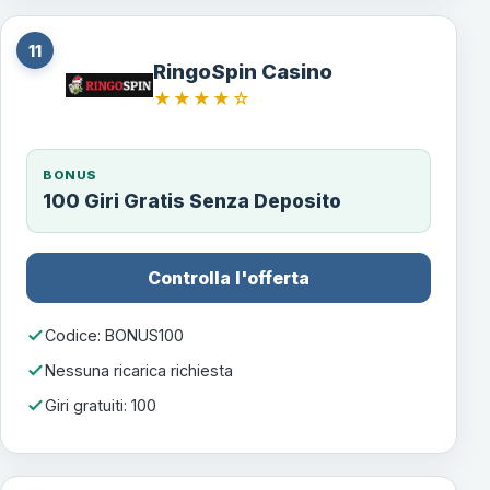
11
RingoSpin Casino
★★★★☆
BONUS
100 Giri Gratis Senza Deposito
Controlla l'offerta
Codice: BONUS100
Nessuna ricarica richiesta
Giri gratuiti: 100