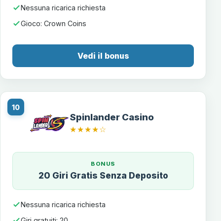
Nessuna ricarica richiesta
Gioco: Crown Coins
Vedi il bonus
10
Spinlander Casino
★★★★☆
BONUS
20 Giri Gratis Senza Deposito
Nessuna ricarica richiesta
Giri gratuiti: 20