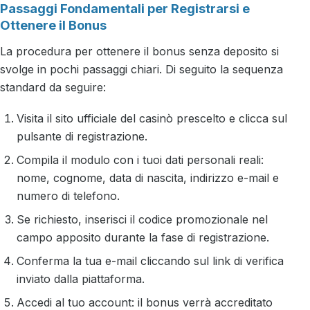
Passaggi Fondamentali per Registrarsi e
Ottenere il Bonus
La procedura per ottenere il bonus senza deposito si
svolge in pochi passaggi chiari. Di seguito la sequenza
standard da seguire:
Visita il sito ufficiale del casinò prescelto e clicca sul
pulsante di registrazione.
Compila il modulo con i tuoi dati personali reali:
nome, cognome, data di nascita, indirizzo e-mail e
numero di telefono.
Se richiesto, inserisci il codice promozionale nel
campo apposito durante la fase di registrazione.
Conferma la tua e-mail cliccando sul link di verifica
inviato dalla piattaforma.
Accedi al tuo account: il bonus verrà accreditato