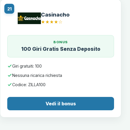
21
Casinacho
★★★★☆
BONUS
100 Giri Gratis Senza Deposito
Giri gratuiti: 100
Nessuna ricarica richiesta
Codice: ZILLA100
Vedi il bonus