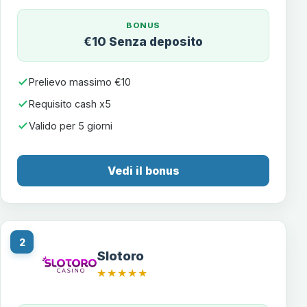
BONUS
€10 Senza deposito
Prelievo massimo €10
Requisito cash x5
Valido per 5 giorni
Vedi il bonus
2
Slotoro
★★★★★