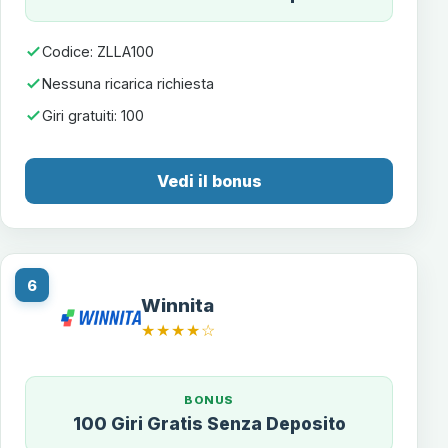
Codice: ZLLA100
Nessuna ricarica richiesta
Giri gratuiti: 100
Vedi il bonus
6
Winnita
★★★★☆
BONUS
100 Giri Gratis Senza Deposito