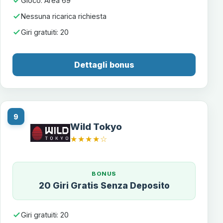
Gioco: Area 69
Nessuna ricarica richiesta
Giri gratuiti: 20
Dettagli bonus
9
Wild Tokyo
★★★★☆
BONUS
20 Giri Gratis Senza Deposito
Giri gratuiti: 20