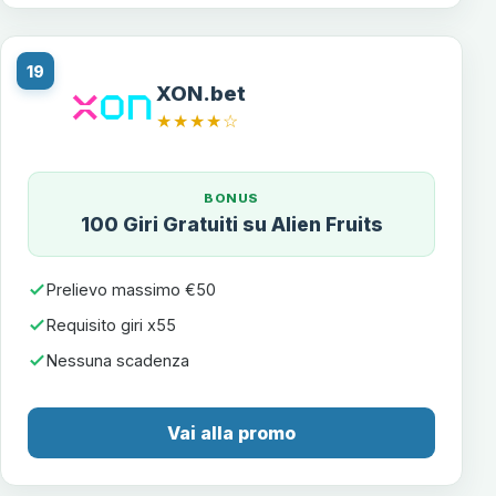
19
XON.bet
★★★★☆
BONUS
100 Giri Gratuiti su Alien Fruits
Prelievo massimo €50
Requisito giri x55
Nessuna scadenza
Vai alla promo