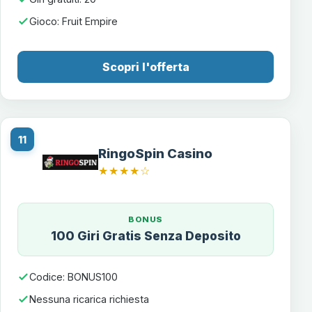
Gioco: Fruit Empire
Scopri l'offerta
11
RingoSpin Casino
★★★★☆
BONUS
100 Giri Gratis Senza Deposito
Codice: BONUS100
Nessuna ricarica richiesta