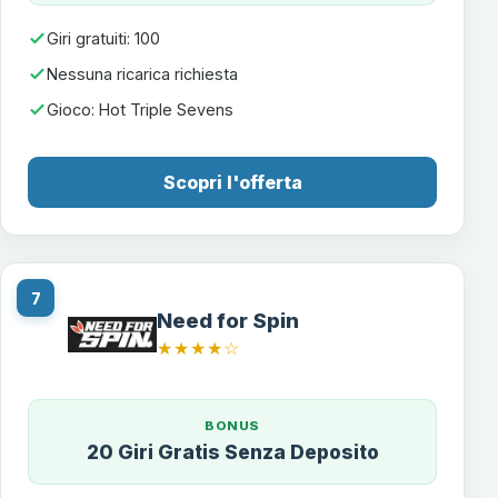
Giri gratuiti: 100
Nessuna ricarica richiesta
Gioco: Hot Triple Sevens
Scopri l'offerta
7
Need for Spin
★★★★☆
BONUS
20 Giri Gratis Senza Deposito