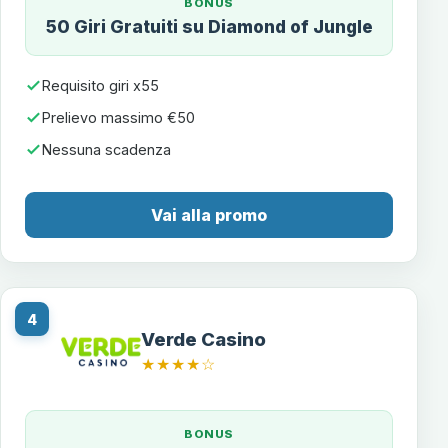
BONUS
50 Giri Gratuiti su Diamond of Jungle
Requisito giri x55
Prelievo massimo €50
Nessuna scadenza
Vai alla promo
4
Verde Casino
★★★★☆
BONUS