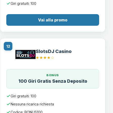
Giri gratuiti: 100
Vai alla promo
12
SlotsDJ Casino
★★★★☆
BONUS
100 Giri Gratis Senza Deposito
Giri gratuiti: 100
Nessuna ricarica richiesta
Codice: BONUS100