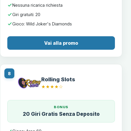
Nessuna ricarica richiesta
Giri gratuiti: 20
Gioco: Wild Joker's Diamonds
Vai alla promo
8
Rolling Slots
★★★★☆
BONUS
20 Giri Gratis Senza Deposito