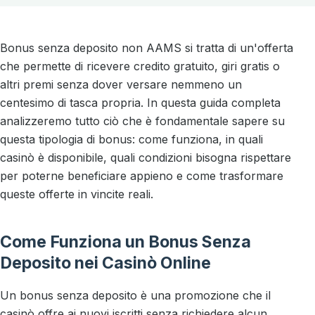
Bonus senza deposito non AAMS si tratta di un'offerta
che permette di ricevere credito gratuito, giri gratis o
altri premi senza dover versare nemmeno un
centesimo di tasca propria. In questa guida completa
analizzeremo tutto ciò che è fondamentale sapere su
questa tipologia di bonus: come funziona, in quali
casinò è disponibile, quali condizioni bisogna rispettare
per poterne beneficiare appieno e come trasformare
queste offerte in vincite reali.
Come Funziona un Bonus Senza
Deposito nei Casinò Online
Un bonus senza deposito è una promozione che il
casinò offre ai nuovi iscritti senza richiedere alcun