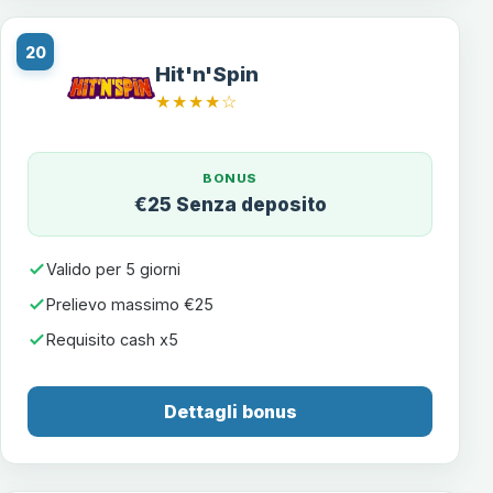
20
Hit'n'Spin
★★★★☆
BONUS
€25 Senza deposito
Valido per 5 giorni
Prelievo massimo €25
Requisito cash x5
Dettagli bonus