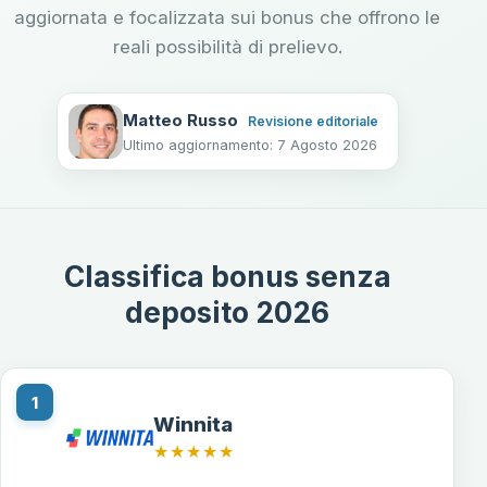
aggiornata e focalizzata sui bonus che offrono le
reali possibilità di prelievo.
Matteo Russo
Revisione editoriale
Ultimo aggiornamento: 7 Agosto 2026
Classifica bonus senza
deposito 2026
1
Winnita
★★★★★