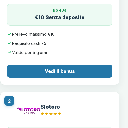
BONUS
€10 Senza deposito
Prelievo massimo €10
Requisito cash x5
Valido per 5 giorni
Vedi il bonus
2
Slotoro
★★★★★