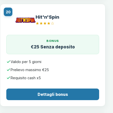
20
Hit'n'Spin
★★★★☆
BONUS
€25 Senza deposito
Valido per 5 giorni
Prelievo massimo €25
Requisito cash x5
Dettagli bonus