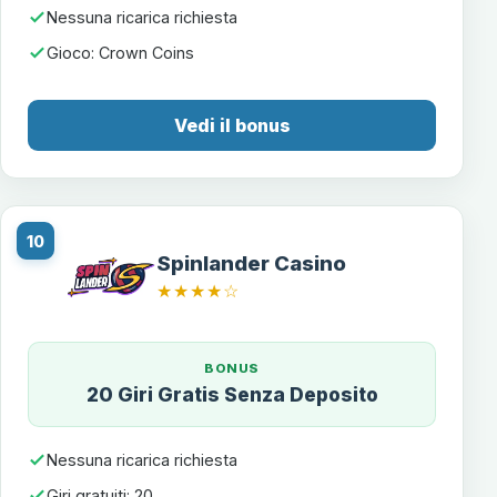
Nessuna ricarica richiesta
Gioco: Crown Coins
Vedi il bonus
10
Spinlander Casino
★★★★☆
BONUS
20 Giri Gratis Senza Deposito
Nessuna ricarica richiesta
Giri gratuiti: 20