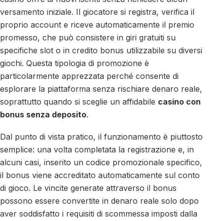
versamento iniziale. Il giocatore si registra, verifica il
proprio account e riceve automaticamente il premio
promesso, che può consistere in giri gratuiti su
specifiche slot o in credito bonus utilizzabile su diversi
giochi. Questa tipologia di promozione è
particolarmente apprezzata perché consente di
esplorare la piattaforma senza rischiare denaro reale,
soprattutto quando si sceglie un affidabile
casino con
bonus senza deposito
.
Dal punto di vista pratico, il funzionamento è piuttosto
semplice: una volta completata la registrazione e, in
alcuni casi, inserito un codice promozionale specifico,
il bonus viene accreditato automaticamente sul conto
di gioco. Le vincite generate attraverso il bonus
possono essere convertite in denaro reale solo dopo
aver soddisfatto i requisiti di scommessa imposti dalla