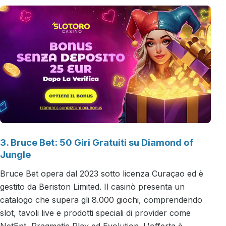
3. Bruce Bet: 50 Giri Gratuiti su Diamond of
Jungle
Bruce Bet opera dal 2023 sotto licenza Curaçao ed è
gestito da Beriston Limited. Il casinò presenta un
catalogo che supera gli 8.000 giochi, comprendendo
slot, tavoli live e prodotti speciali di provider come
NetEnt, Pragmatic Play ed Evolution. L'offerta è