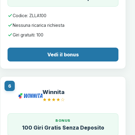
Codice: ZLLA100
Nessuna ricarica richiesta
Giri gratuiti: 100
Vedi il bonus
6
Winnita
★★★★☆
BONUS
100 Giri Gratis Senza Deposito