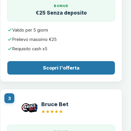
BONUS
€25 Senza deposito
Valido per 5 giorni
Prelievo massimo €25
Requisito cash x5
Scopri l'offerta
3
Bruce Bet
★★★★★