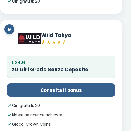
Giri gratuiti: 20
9
Wild Tokyo
★★★★☆
BONUS
20 Giri Gratis Senza Deposito
Consulta il bonus
Giri gratuiti: 20
Nessuna ricarica richiesta
Gioco: Crown Coins