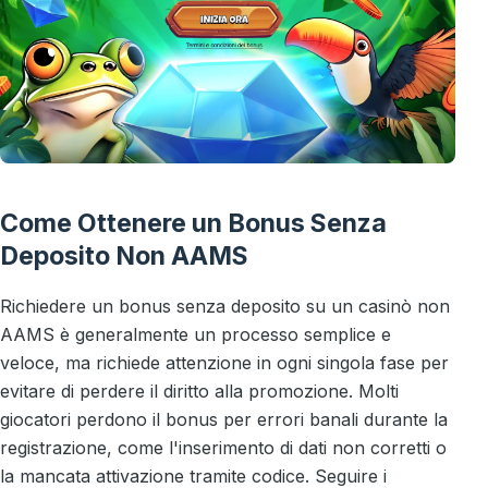
Come Ottenere un Bonus Senza
Deposito Non AAMS
Richiedere un bonus senza deposito su un casinò non
AAMS è generalmente un processo semplice e
veloce, ma richiede attenzione in ogni singola fase per
evitare di perdere il diritto alla promozione. Molti
giocatori perdono il bonus per errori banali durante la
registrazione, come l'inserimento di dati non corretti o
la mancata attivazione tramite codice. Seguire i