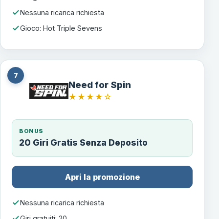
Nessuna ricarica richiesta
Gioco: Hot Triple Sevens
7
Need for Spin
★★★★☆
BONUS
20 Giri Gratis Senza Deposito
Apri la promozione
Nessuna ricarica richiesta
Giri gratuiti: 20