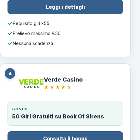
Leggi i dettagli
Requisito giri x55
Prelievo massimo €50
Nessuna scadenza
4
Verde Casino
★★★★☆
BONUS
50 Giri Gratuiti su Book Of Sirens
Consulta il bonus