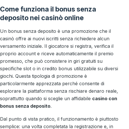
Come funziona il bonus senza
deposito nei casinò online
Un bonus senza deposito è una promozione che il
casinò offre ai nuovi iscritti senza richiedere alcun
versamento iniziale. Il giocatore si registra, verifica il
proprio account e riceve automaticamente il premio
promesso, che può consistere in giri gratuiti su
specifiche slot o in credito bonus utilizzabile su diversi
giochi. Questa tipologia di promozione è
particolarmente apprezzata perché consente di
esplorare la piattaforma senza rischiare denaro reale,
soprattutto quando si sceglie un affidabile
casino con
bonus senza deposito
.
Dal punto di vista pratico, il funzionamento è piuttosto
semplice: una volta completata la registrazione e, in