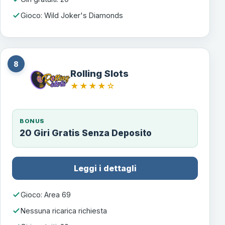
Gioco: Wild Joker's Diamonds
8
Rolling Slots
★★★★☆
BONUS
20 Giri Gratis Senza Deposito
Leggi i dettagli
Gioco: Area 69
Nessuna ricarica richiesta