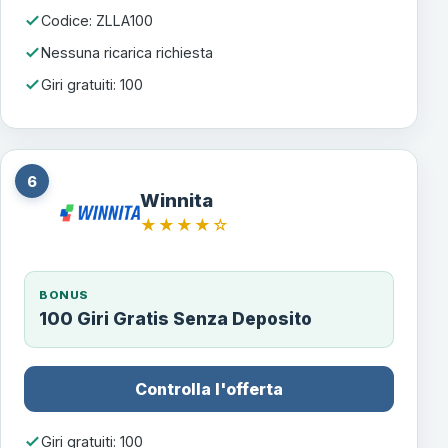
Codice: ZLLA100
Nessuna ricarica richiesta
Giri gratuiti: 100
6
Winnita
★★★★☆
BONUS
100 Giri Gratis Senza Deposito
Controlla l'offerta
Giri gratuiti: 100