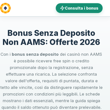
Consulta i bonus
Bonus Senza Deposito
Non AAMS: Offerte 2026
Con i
bonus senza deposito
dei casinò non AAMS
è possibile ricevere free spin o credito
promozionale dopo la registrazione, senza
effettuare una ricarica. La selezione confronta
valore dell'offerta, requisiti di puntata, durata e
tetto alle vincite, così da distinguere rapidamente le
promozioni con condizioni più leggibili. Le schede
mostrano i dati essenziali, mentre la guida spiega
quando il saldo ottenuto può diventare prelevabile.