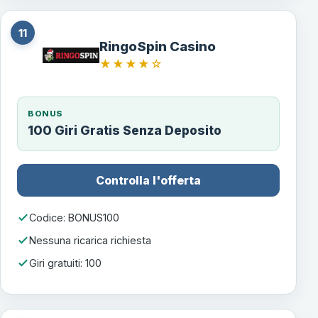
11
RingoSpin Casino
★★★★☆
BONUS
100 Giri Gratis Senza Deposito
Controlla l'offerta
Codice: BONUS100
Nessuna ricarica richiesta
Giri gratuiti: 100