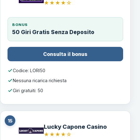
★★★★☆
BONUS
50 Giri Gratis Senza Deposito
Consulta il bonus
Codice: LORI50
Nessuna ricarica richiesta
Giri gratuiti: 50
15
Lucky Capone Casino
★★★★☆