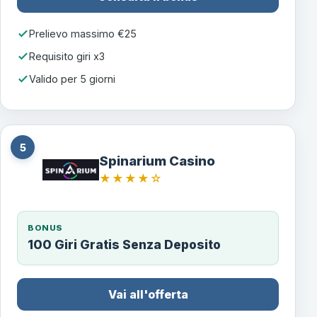
Prelievo massimo €25
Requisito giri x3
Valido per 5 giorni
5
Spinarium Casino
★★★★☆
BONUS
100 Giri Gratis Senza Deposito
Vai all'offerta