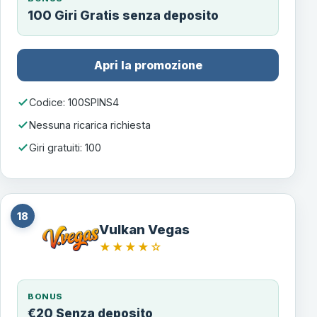
100 Giri Gratis senza deposito
Apri la promozione
Codice: 100SPINS4
Nessuna ricarica richiesta
Giri gratuiti: 100
18
Vulkan Vegas
★★★★☆
BONUS
€20 Senza deposito