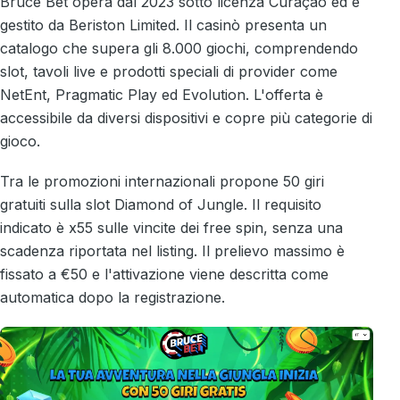
Bruce Bet opera dal 2023 sotto licenza Curaçao ed è
gestito da Beriston Limited. Il casinò presenta un
catalogo che supera gli 8.000 giochi, comprendendo
slot, tavoli live e prodotti speciali di provider come
NetEnt, Pragmatic Play ed Evolution. L'offerta è
accessibile da diversi dispositivi e copre più categorie di
gioco.
Tra le promozioni internazionali propone 50 giri
gratuiti sulla slot Diamond of Jungle. Il requisito
indicato è x55 sulle vincite dei free spin, senza una
scadenza riportata nel listing. Il prelievo massimo è
fissato a €50 e l'attivazione viene descritta come
automatica dopo la registrazione.