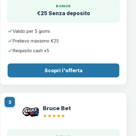
BONUS
€25 Senza deposito
Valido per 5 giorni
Prelievo massimo €25
Requisito cash x5
Scopri l'offerta
3
Bruce Bet
★★★★★