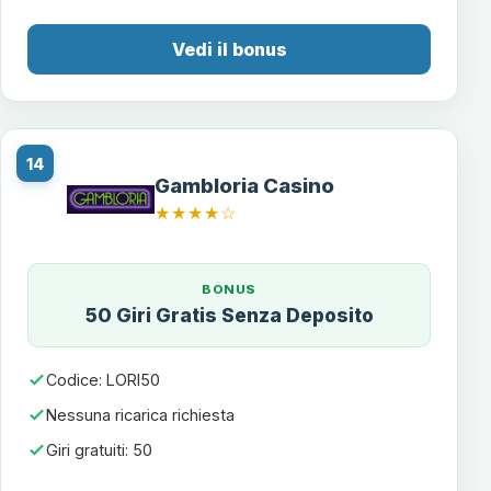
Vedi il bonus
14
Gambloria Casino
★★★★☆
BONUS
50 Giri Gratis Senza Deposito
Codice: LORI50
Nessuna ricarica richiesta
Giri gratuiti: 50