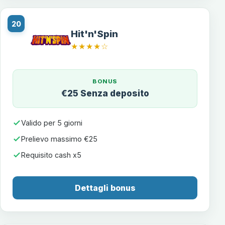
20
Hit'n'Spin
★★★★☆
BONUS
€25 Senza deposito
Valido per 5 giorni
Prelievo massimo €25
Requisito cash x5
Dettagli bonus