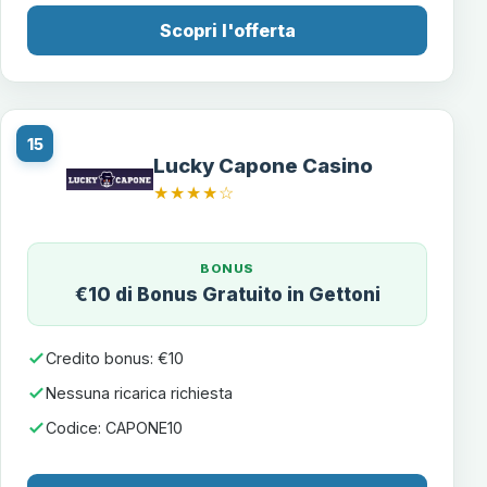
Scopri l'offerta
15
Lucky Capone Casino
★★★★☆
BONUS
€10 di Bonus Gratuito in Gettoni
Credito bonus: €10
Nessuna ricarica richiesta
Codice: CAPONE10