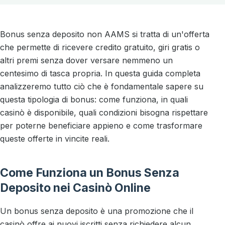
Bonus senza deposito non AAMS si tratta di un'offerta
che permette di ricevere credito gratuito, giri gratis o
altri premi senza dover versare nemmeno un
centesimo di tasca propria. In questa guida completa
analizzeremo tutto ciò che è fondamentale sapere su
questa tipologia di bonus: come funziona, in quali
casinò è disponibile, quali condizioni bisogna rispettare
per poterne beneficiare appieno e come trasformare
queste offerte in vincite reali.
Come Funziona un Bonus Senza
Deposito nei Casinò Online
Un bonus senza deposito è una promozione che il
casinò offre ai nuovi iscritti senza richiedere alcun