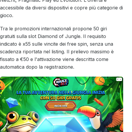
accessibile da diversi dispositivi e copre più categorie di
gioco.
Tra le promozioni internazionali propone 50 giri
gratuiti sulla slot Diamond of Jungle. Il requisito
indicato è x55 sulle vincite dei free spin, senza una
scadenza riportata nel listing. Il prelievo massimo è
fissato a €50 e l'attivazione viene descritta come
automatica dopo la registrazione.