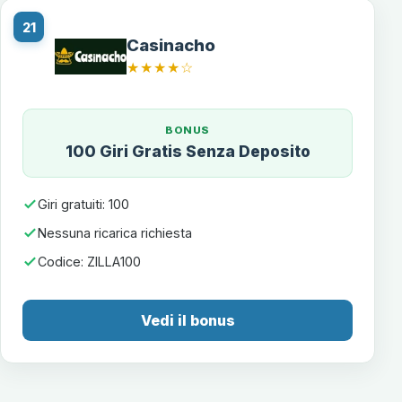
21
Casinacho
★★★★☆
BONUS
100 Giri Gratis Senza Deposito
Giri gratuiti: 100
Nessuna ricarica richiesta
Codice: ZILLA100
Vedi il bonus