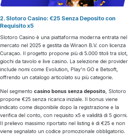
2. Slotoro Casino: €25 Senza Deposito con
Requisito x5
Slotoro Casino è una piattaforma moderna entrata nel
mercato nel 2025 e gestita da Wiraon B.V. con licenza
Curaçao. Il progetto propone più di 5.000 titoli tra slot,
giochi da tavolo e live casino. La selezione dei provider
include nomi come Evolution, Play'n GO e Betsoft,
offrendo un catalogo articolato su più categorie.
Nel segmento
casino bonus senza deposito
, Slotoro
propone €25 senza ricarica iniziale. Il bonus viene
indicato come disponibile dopo la registrazione e la
verifica del conto, con requisito x5 e validità di 5 giorni.
Il prelievo massimo riportato nel listing è di €25 e non
viene segnalato un codice promozionale obbligatorio.