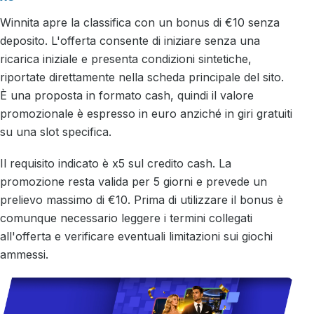
Winnita apre la classifica con un bonus di €10 senza
deposito. L'offerta consente di iniziare senza una
ricarica iniziale e presenta condizioni sintetiche,
riportate direttamente nella scheda principale del sito.
È una proposta in formato cash, quindi il valore
promozionale è espresso in euro anziché in giri gratuiti
su una slot specifica.
Il requisito indicato è x5 sul credito cash. La
promozione resta valida per 5 giorni e prevede un
prelievo massimo di €10. Prima di utilizzare il bonus è
comunque necessario leggere i termini collegati
all'offerta e verificare eventuali limitazioni sui giochi
ammessi.