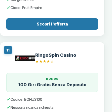
Gioco: Fruit Empire
Scopri l'offerta
11
RingoSpin Casino
★★★★☆
BONUS
100 Giri Gratis Senza Deposito
Codice: BONUS100
Nessuna ricarica richiesta