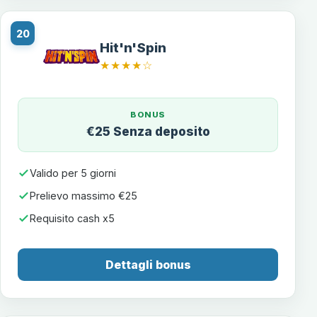
20
Hit'n'Spin
★★★★☆
BONUS
€25 Senza deposito
Valido per 5 giorni
Prelievo massimo €25
Requisito cash x5
Dettagli bonus