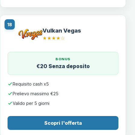
18
Vulkan Vegas
★★★★☆
BONUS
€20 Senza deposito
Requisito cash x5
Prelievo massimo €25
Valido per 5 giorni
Scopri l'offerta