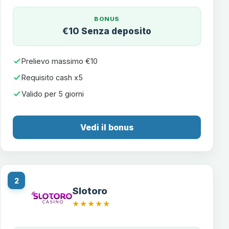
BONUS
€10 Senza deposito
Prelievo massimo €10
Requisito cash x5
Valido per 5 giorni
Vedi il bonus
2
Slotoro
★★★★★