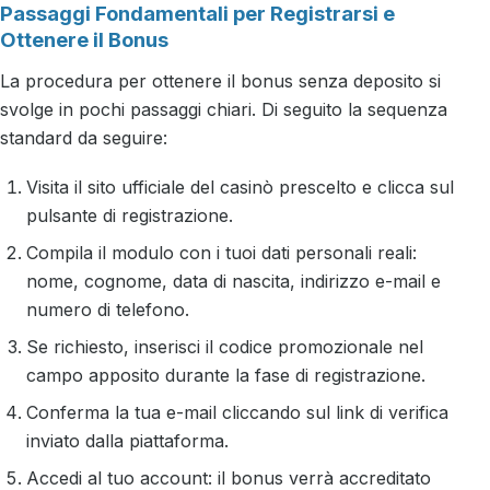
Passaggi Fondamentali per Registrarsi e
Ottenere il Bonus
La procedura per ottenere il bonus senza deposito si
svolge in pochi passaggi chiari. Di seguito la sequenza
standard da seguire:
Visita il sito ufficiale del casinò prescelto e clicca sul
pulsante di registrazione.
Compila il modulo con i tuoi dati personali reali:
nome, cognome, data di nascita, indirizzo e-mail e
numero di telefono.
Se richiesto, inserisci il codice promozionale nel
campo apposito durante la fase di registrazione.
Conferma la tua e-mail cliccando sul link di verifica
inviato dalla piattaforma.
Accedi al tuo account: il bonus verrà accreditato