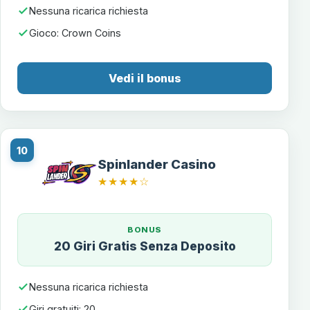
Nessuna ricarica richiesta
Gioco: Crown Coins
Vedi il bonus
10
Spinlander Casino
★★★★☆
BONUS
20 Giri Gratis Senza Deposito
Nessuna ricarica richiesta
Giri gratuiti: 20