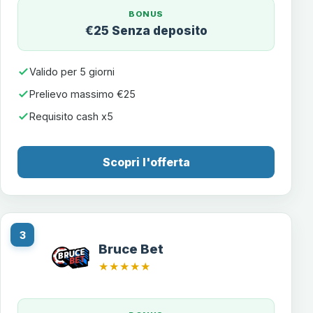
BONUS
€25 Senza deposito
Valido per 5 giorni
Prelievo massimo €25
Requisito cash x5
Scopri l'offerta
3
Bruce Bet
★★★★★