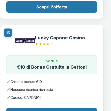
Scopri l'offerta
15
Lucky Capone Casino
★★★★☆
BONUS
€10 di Bonus Gratuito in Gettoni
Credito bonus: €10
Nessuna ricarica richiesta
Codice: CAPONE10