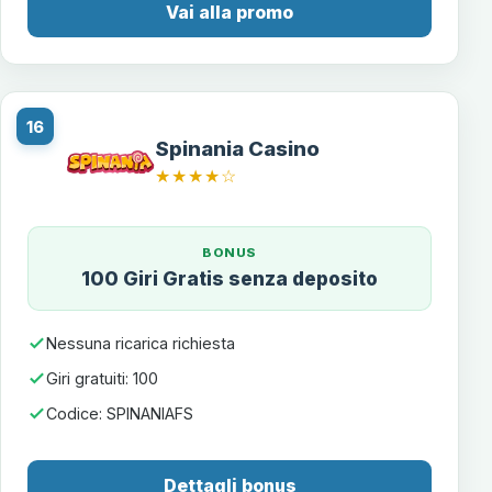
Vai alla promo
16
Spinania Casino
★★★★☆
BONUS
100 Giri Gratis senza deposito
Nessuna ricarica richiesta
Giri gratuiti: 100
Codice: SPINANIAFS
Dettagli bonus