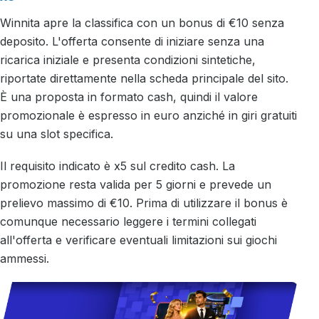
Winnita apre la classifica con un bonus di €10 senza
deposito. L'offerta consente di iniziare senza una
ricarica iniziale e presenta condizioni sintetiche,
riportate direttamente nella scheda principale del sito.
È una proposta in formato cash, quindi il valore
promozionale è espresso in euro anziché in giri gratuiti
su una slot specifica.
Il requisito indicato è x5 sul credito cash. La
promozione resta valida per 5 giorni e prevede un
prelievo massimo di €10. Prima di utilizzare il bonus è
comunque necessario leggere i termini collegati
all'offerta e verificare eventuali limitazioni sui giochi
ammessi.