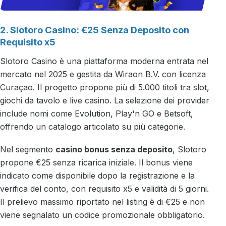
2. Slotoro Casino: €25 Senza Deposito con
Requisito x5
Slotoro Casino è una piattaforma moderna entrata nel
mercato nel 2025 e gestita da Wiraon B.V. con licenza
Curaçao. Il progetto propone più di 5.000 titoli tra slot,
giochi da tavolo e live casino. La selezione dei provider
include nomi come Evolution, Play'n GO e Betsoft,
offrendo un catalogo articolato su più categorie.
Nel segmento
casino bonus senza deposito
, Slotoro
propone €25 senza ricarica iniziale. Il bonus viene
indicato come disponibile dopo la registrazione e la
verifica del conto, con requisito x5 e validità di 5 giorni.
Il prelievo massimo riportato nel listing è di €25 e non
viene segnalato un codice promozionale obbligatorio.