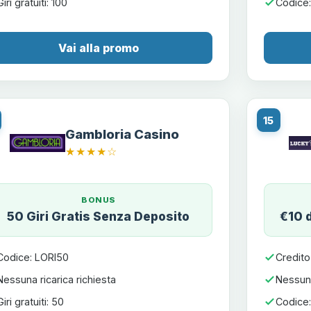
Giri gratuiti: 100
Codice
Vai alla promo
15
Gambloria Casino
★★★★☆
BONUS
50 Giri Gratis Senza Deposito
€10 d
Codice: LORI50
Credito
Nessuna ricarica richiesta
Nessuna
Giri gratuiti: 50
Codice