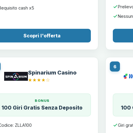
Prelie
Requisito cash x5
Nessun
Scopri l'offerta
6
Spinarium Casino
★★★★☆
BONUS
100 Giri Gratis Senza Deposito
100 
Codice: ZLLA100
Giri grat