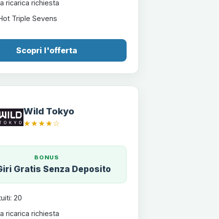
 ricarica richiesta
Hot Triple Sevens
Scopri l'offerta
Wild Tokyo
★★★★☆
BONUS
Giri Gratis Senza Deposito
uiti: 20
 ricarica richiesta