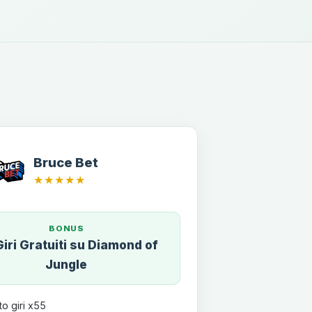
Bruce Bet
★★★★★
BONUS
iri Gratuiti su Diamond of
Jungle
to giri x55