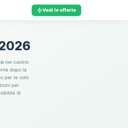
Vedi le offerte
 2026
to
nei casinò
ente dopo la
o per te solo
zioni per
ibilità di