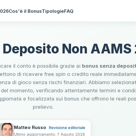
2026
Cos'è il Bonus
Tipologie
FAQ
 Deposito Non AAMS
care il conto è possibile grazie ai
bonus senza deposi
ttono di ricevere free spin o credito reale immediatam
enza di gioco senza rischi finanziari. Abbiamo selezionat
i del momento, verificando attentamente termini e condi
ggiornata e focalizzata sui bonus che offrono le reali poss
prelievo.
Matteo Russo
Revisione editoriale
Ultimo aggiornamento: 7 Agosto 2026