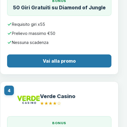
BONUS
50 Giri Gratuiti su Diamond of Jungle
Requisito giri x55
Prelievo massimo €50
Nessuna scadenza
Vai alla promo
4
Verde Casino
★★★★☆
BONUS