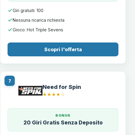
Giri gratuiti: 100
Nessuna ricarica richiesta
Gioco: Hot Triple Sevens
Scopri l'offerta
7
Need for Spin
★★★★☆
BONUS
20 Giri Gratis Senza Deposito