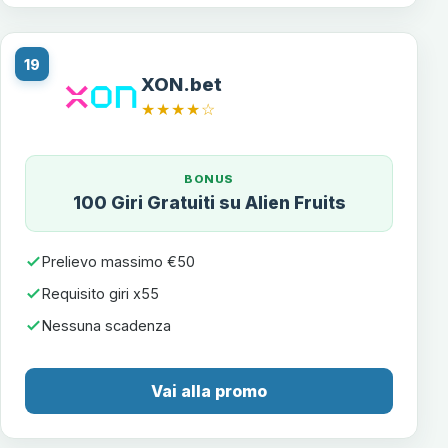
19
XON.bet
★★★★☆
BONUS
100 Giri Gratuiti su Alien Fruits
Prelievo massimo €50
Requisito giri x55
Nessuna scadenza
Vai alla promo