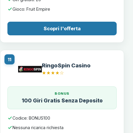
Gioco: Fruit Empire
Scopri l'offerta
11
RingoSpin Casino
★★★★☆
BONUS
100 Giri Gratis Senza Deposito
Codice: BONUS100
Nessuna ricarica richiesta