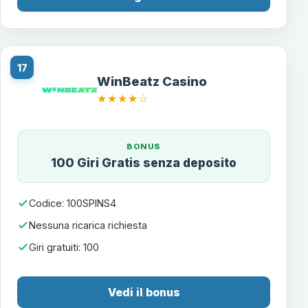
17
WinBeatz Casino
★★★★☆
BONUS
100 Giri Gratis senza deposito
Codice: 100SPINS4
Nessuna ricarica richiesta
Giri gratuiti: 100
Vedi il bonus