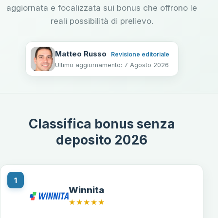
aggiornata e focalizzata sui bonus che offrono le
reali possibilità di prelievo.
Matteo Russo
Revisione editoriale
Ultimo aggiornamento: 7 Agosto 2026
Classifica bonus senza
deposito 2026
1
Winnita
★★★★★