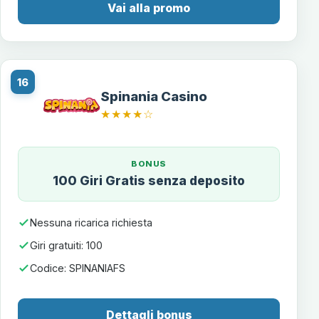
Vai alla promo
16
Spinania Casino
★★★★☆
BONUS
100 Giri Gratis senza deposito
Nessuna ricarica richiesta
Giri gratuiti: 100
Codice: SPINANIAFS
Dettagli bonus