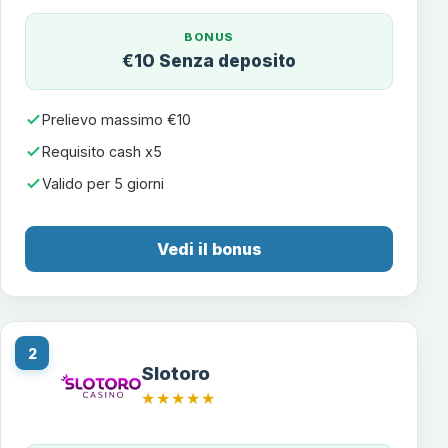
BONUS
€10 Senza deposito
Prelievo massimo €10
Requisito cash x5
Valido per 5 giorni
Vedi il bonus
2
Slotoro
★★★★★