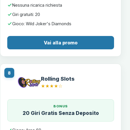
Nessuna ricarica richiesta
Giri gratuiti: 20
Gioco: Wild Joker's Diamonds
Vai alla promo
8
Rolling Slots
★★★★☆
BONUS
20 Giri Gratis Senza Deposito