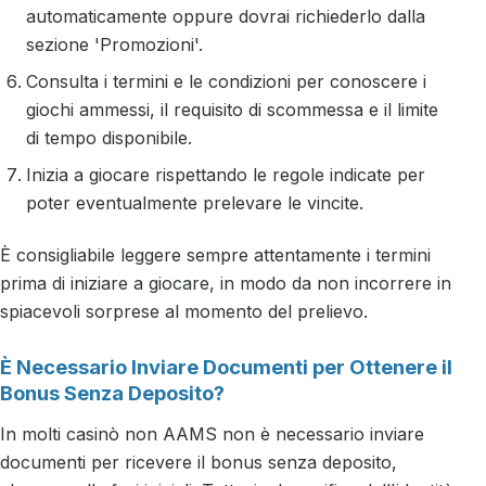
automaticamente oppure dovrai richiederlo dalla
sezione 'Promozioni'.
Consulta i termini e le condizioni per conoscere i
giochi ammessi, il requisito di scommessa e il limite
di tempo disponibile.
Inizia a giocare rispettando le regole indicate per
poter eventualmente prelevare le vincite.
È consigliabile leggere sempre attentamente i termini
prima di iniziare a giocare, in modo da non incorrere in
spiacevoli sorprese al momento del prelievo.
È Necessario Inviare Documenti per Ottenere il
Bonus Senza Deposito?
In molti casinò non AAMS non è necessario inviare
documenti per ricevere il bonus senza deposito,