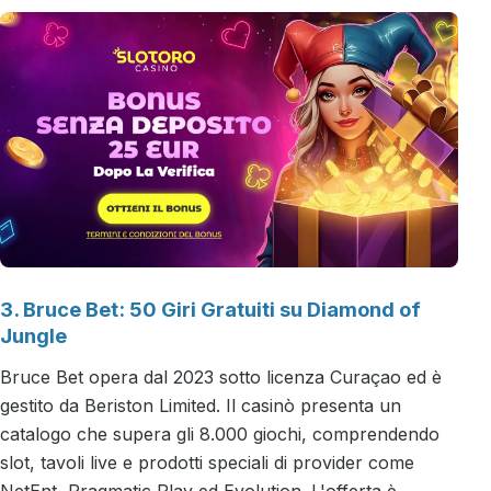
3. Bruce Bet: 50 Giri Gratuiti su Diamond of
Jungle
Bruce Bet opera dal 2023 sotto licenza Curaçao ed è
gestito da Beriston Limited. Il casinò presenta un
catalogo che supera gli 8.000 giochi, comprendendo
slot, tavoli live e prodotti speciali di provider come
NetEnt, Pragmatic Play ed Evolution. L'offerta è