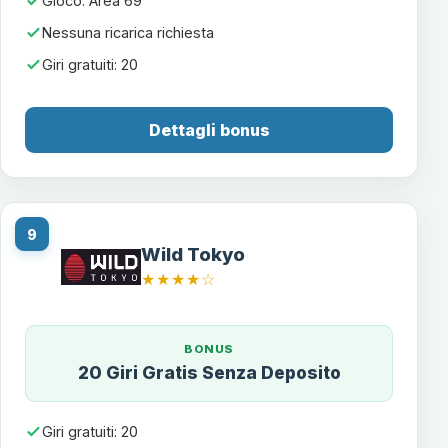
Gioco: Area 69
Nessuna ricarica richiesta
Giri gratuiti: 20
Dettagli bonus
9
Wild Tokyo
★★★★☆
BONUS
20 Giri Gratis Senza Deposito
Giri gratuiti: 20