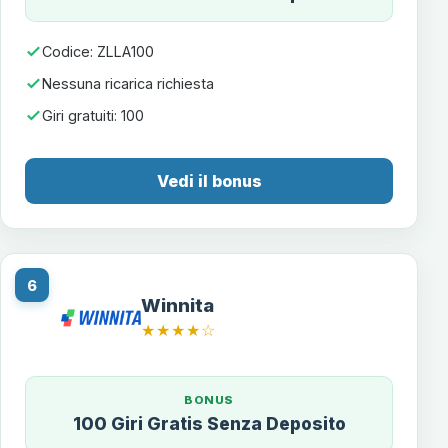
Codice: ZLLA100
Nessuna ricarica richiesta
Giri gratuiti: 100
Vedi il bonus
6
Winnita
★★★★☆
BONUS
100 Giri Gratis Senza Deposito