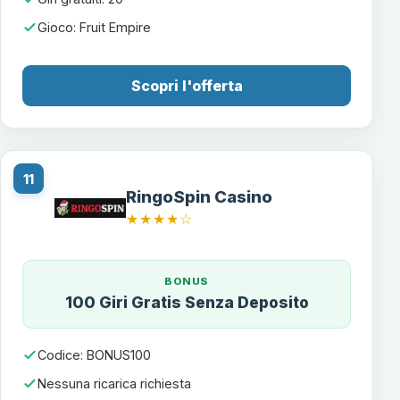
Gioco: Fruit Empire
Scopri l'offerta
11
RingoSpin Casino
★★★★☆
BONUS
100 Giri Gratis Senza Deposito
Codice: BONUS100
Nessuna ricarica richiesta