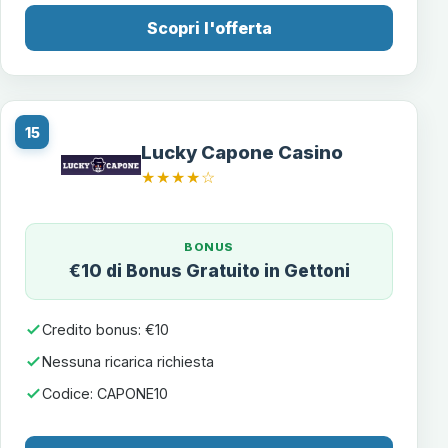
Scopri l'offerta
15
Lucky Capone Casino
★★★★☆
BONUS
€10 di Bonus Gratuito in Gettoni
Credito bonus: €10
Nessuna ricarica richiesta
Codice: CAPONE10