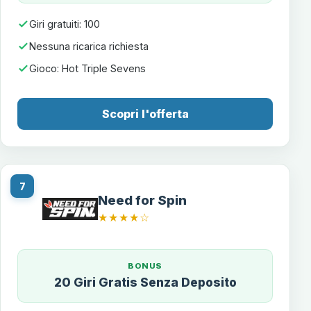
Giri gratuiti: 100
Nessuna ricarica richiesta
Gioco: Hot Triple Sevens
Scopri l'offerta
7
Need for Spin
★★★★☆
BONUS
20 Giri Gratis Senza Deposito