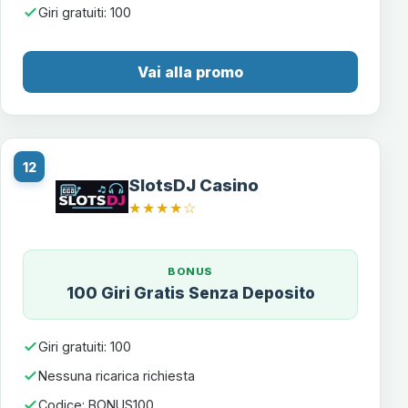
Giri gratuiti: 100
Vai alla promo
12
SlotsDJ Casino
★★★★☆
BONUS
100 Giri Gratis Senza Deposito
Giri gratuiti: 100
Nessuna ricarica richiesta
Codice: BONUS100