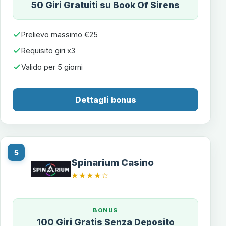
50 Giri Gratuiti su Book Of Sirens
Prelievo massimo €25
Requisito giri x3
Valido per 5 giorni
Dettagli bonus
5
Spinarium Casino
★★★★☆
BONUS
100 Giri Gratis Senza Deposito