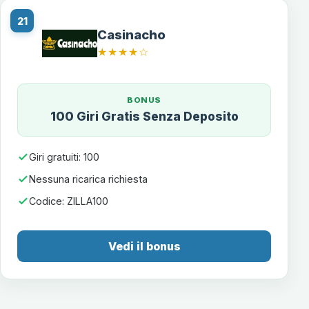
21
Casinacho
★★★★☆
BONUS
100 Giri Gratis Senza Deposito
Giri gratuiti: 100
Nessuna ricarica richiesta
Codice: ZILLA100
Vedi il bonus