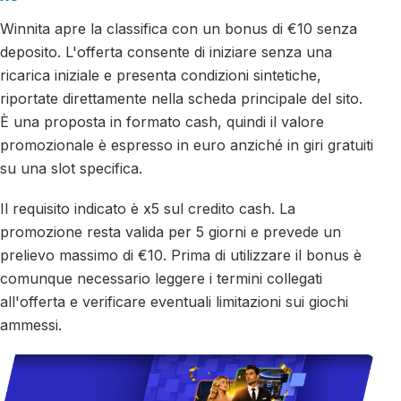
Winnita apre la classifica con un bonus di €10 senza
deposito. L'offerta consente di iniziare senza una
ricarica iniziale e presenta condizioni sintetiche,
riportate direttamente nella scheda principale del sito.
È una proposta in formato cash, quindi il valore
promozionale è espresso in euro anziché in giri gratuiti
su una slot specifica.
Il requisito indicato è x5 sul credito cash. La
promozione resta valida per 5 giorni e prevede un
prelievo massimo di €10. Prima di utilizzare il bonus è
comunque necessario leggere i termini collegati
all'offerta e verificare eventuali limitazioni sui giochi
ammessi.