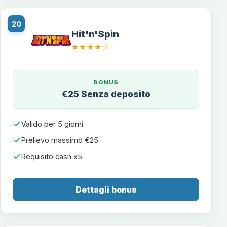
20
Hit'n'Spin
★★★★☆
BONUS
€25 Senza deposito
Valido per 5 giorni
Prelievo massimo €25
Requisito cash x5
Dettagli bonus