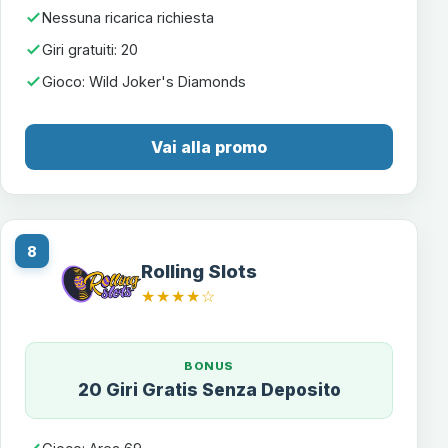
Nessuna ricarica richiesta
Giri gratuiti: 20
Gioco: Wild Joker's Diamonds
Vai alla promo
8
Rolling Slots
★★★★☆
BONUS
20 Giri Gratis Senza Deposito