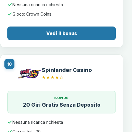
Nessuna ricarica richiesta
Gioco: Crown Coins
Vedi il bonus
10
Spinlander Casino
★★★★☆
BONUS
20 Giri Gratis Senza Deposito
Nessuna ricarica richiesta
Giri gratuiti: 20