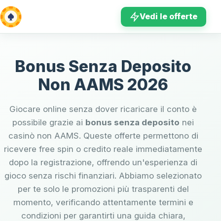
Vedi le offerte
Bonus Senza Deposito
Non AAMS 2026
Giocare online senza dover ricaricare il conto è
possibile grazie ai
bonus senza deposito
nei
casinò non AAMS. Queste offerte permettono di
ricevere free spin o credito reale immediatamente
dopo la registrazione, offrendo un'esperienza di
gioco senza rischi finanziari. Abbiamo selezionato
per te solo le promozioni più trasparenti del
momento, verificando attentamente termini e
condizioni per garantirti una guida chiara,