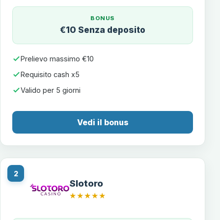
BONUS
€10 Senza deposito
Prelievo massimo €10
Requisito cash x5
Valido per 5 giorni
Vedi il bonus
2
Slotoro
★★★★★