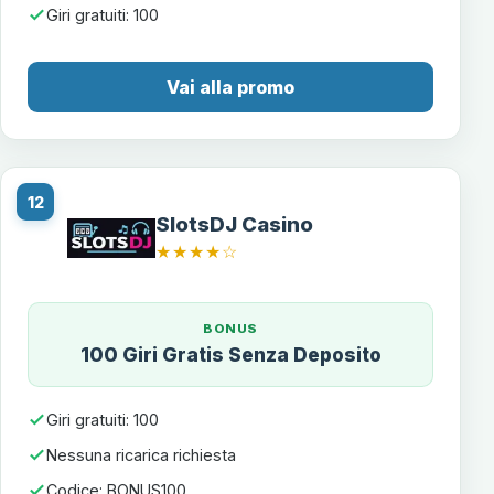
Giri gratuiti: 100
Vai alla promo
12
SlotsDJ Casino
★★★★☆
BONUS
100 Giri Gratis Senza Deposito
Giri gratuiti: 100
Nessuna ricarica richiesta
Codice: BONUS100