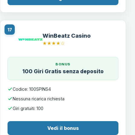
17
WinBeatz Casino
★★★★☆
BONUS
100 Giri Gratis senza deposito
Codice: 100SPINS4
Nessuna ricarica richiesta
Giri gratuiti: 100
Vedi il bonus