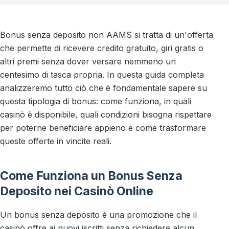
Bonus senza deposito non AAMS si tratta di un'offerta
che permette di ricevere credito gratuito, giri gratis o
altri premi senza dover versare nemmeno un
centesimo di tasca propria. In questa guida completa
analizzeremo tutto ciò che è fondamentale sapere su
questa tipologia di bonus: come funziona, in quali
casinò è disponibile, quali condizioni bisogna rispettare
per poterne beneficiare appieno e come trasformare
queste offerte in vincite reali.
Come Funziona un Bonus Senza
Deposito nei Casinò Online
Un bonus senza deposito è una promozione che il
casinò offre ai nuovi iscritti senza richiedere alcun