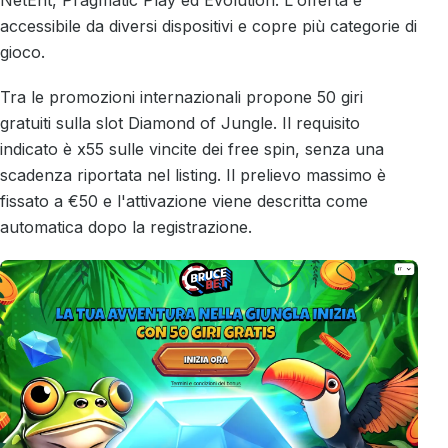
accessibile da diversi dispositivi e copre più categorie di
gioco.
Tra le promozioni internazionali propone 50 giri
gratuiti sulla slot Diamond of Jungle. Il requisito
indicato è x55 sulle vincite dei free spin, senza una
scadenza riportata nel listing. Il prelievo massimo è
fissato a €50 e l'attivazione viene descritta come
automatica dopo la registrazione.