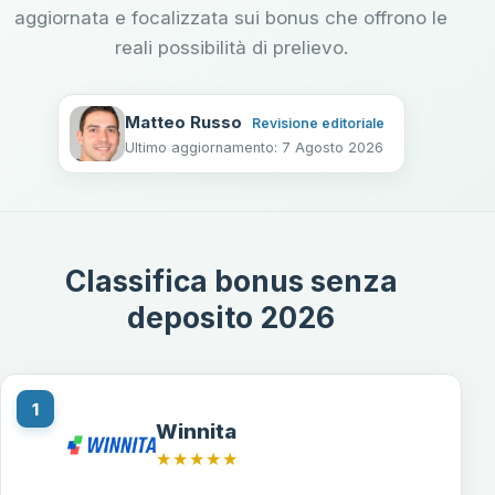
aggiornata e focalizzata sui bonus che offrono le
reali possibilità di prelievo.
Matteo Russo
Revisione editoriale
Ultimo aggiornamento: 7 Agosto 2026
Classifica bonus senza
deposito 2026
1
Winnita
★★★★★