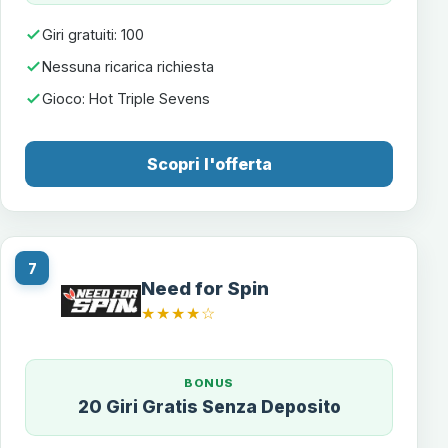
Giri gratuiti: 100
Nessuna ricarica richiesta
Gioco: Hot Triple Sevens
Scopri l'offerta
7
Need for Spin
★★★★☆
BONUS
20 Giri Gratis Senza Deposito