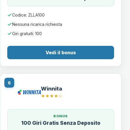
Codice: ZLLA100
Nessuna ricarica richiesta
Giri gratuiti: 100
Vedi il bonus
6
Winnita
★★★★☆
BONUS
100 Giri Gratis Senza Deposito