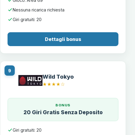
Gioco: Area 69
Nessuna ricarica richiesta
Giri gratuiti: 20
Dettagli bonus
9
Wild Tokyo
★★★★☆
BONUS
20 Giri Gratis Senza Deposito
Giri gratuiti: 20