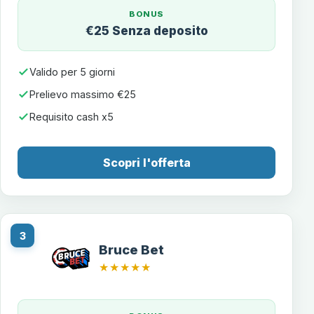
BONUS
€25 Senza deposito
Valido per 5 giorni
Prelievo massimo €25
Requisito cash x5
Scopri l'offerta
3
Bruce Bet
★★★★★