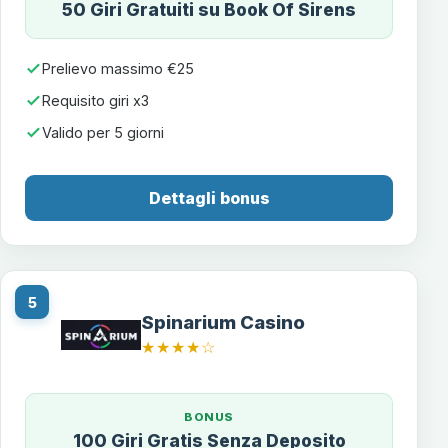
50 Giri Gratuiti su Book Of Sirens
Prelievo massimo €25
Requisito giri x3
Valido per 5 giorni
Dettagli bonus
5
Spinarium Casino
★★★★☆
BONUS
100 Giri Gratis Senza Deposito