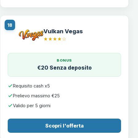
18
Vulkan Vegas
★★★★☆
BONUS
€20 Senza deposito
Requisito cash x5
Prelievo massimo €25
Valido per 5 giorni
Scopri l'offerta