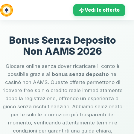
Vedi le offerte
Bonus Senza Deposito
Non AAMS 2026
Giocare online senza dover ricaricare il conto è
possibile grazie ai
bonus senza deposito
nei
casinò non AAMS. Queste offerte permettono di
ricevere free spin o credito reale immediatamente
dopo la registrazione, offrendo un'esperienza di
gioco senza rischi finanziari. Abbiamo selezionato
per te solo le promozioni più trasparenti del
momento, verificando attentamente termini e
condizioni per garantirti una guida chiara,