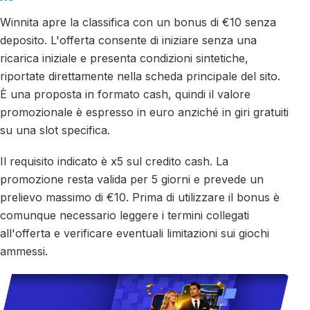
Winnita apre la classifica con un bonus di €10 senza
deposito. L'offerta consente di iniziare senza una
ricarica iniziale e presenta condizioni sintetiche,
riportate direttamente nella scheda principale del sito.
È una proposta in formato cash, quindi il valore
promozionale è espresso in euro anziché in giri gratuiti
su una slot specifica.
Il requisito indicato è x5 sul credito cash. La
promozione resta valida per 5 giorni e prevede un
prelievo massimo di €10. Prima di utilizzare il bonus è
comunque necessario leggere i termini collegati
all'offerta e verificare eventuali limitazioni sui giochi
ammessi.