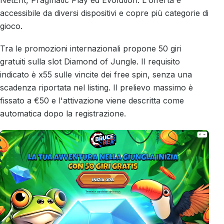
accessibile da diversi dispositivi e copre più categorie di
gioco.
Tra le promozioni internazionali propone 50 giri
gratuiti sulla slot Diamond of Jungle. Il requisito
indicato è x55 sulle vincite dei free spin, senza una
scadenza riportata nel listing. Il prelievo massimo è
fissato a €50 e l'attivazione viene descritta come
automatica dopo la registrazione.