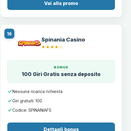
Vai alla promo
16
Spinania Casino
★★★★☆
BONUS
100 Giri Gratis senza deposito
Nessuna ricarica richiesta
Giri gratuiti: 100
Codice: SPINANIAFS
Dettagli bonus