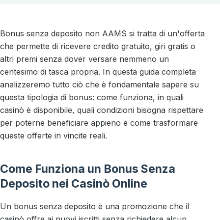
Bonus senza deposito non AAMS si tratta di un'offerta
che permette di ricevere credito gratuito, giri gratis o
altri premi senza dover versare nemmeno un
centesimo di tasca propria. In questa guida completa
analizzeremo tutto ciò che è fondamentale sapere su
questa tipologia di bonus: come funziona, in quali
casinò è disponibile, quali condizioni bisogna rispettare
per poterne beneficiare appieno e come trasformare
queste offerte in vincite reali.
Come Funziona un Bonus Senza
Deposito nei Casinò Online
Un bonus senza deposito è una promozione che il
casinò offre ai nuovi iscritti senza richiedere alcun