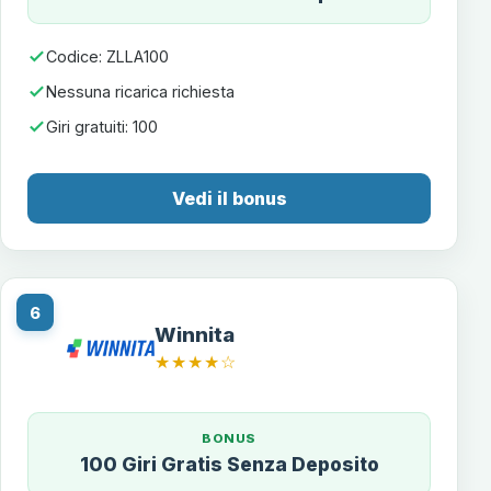
Codice: ZLLA100
Nessuna ricarica richiesta
Giri gratuiti: 100
Vedi il bonus
6
Winnita
★★★★☆
BONUS
100 Giri Gratis Senza Deposito