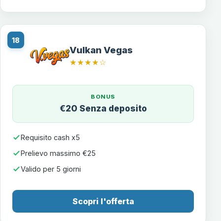
18
Vulkan Vegas
★★★★☆
BONUS
€20 Senza deposito
Requisito cash x5
Prelievo massimo €25
Valido per 5 giorni
Scopri l'offerta