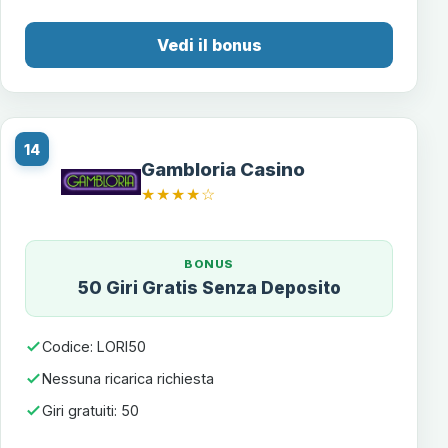
Vedi il bonus
14
Gambloria Casino
★★★★☆
BONUS
50 Giri Gratis Senza Deposito
Codice: LORI50
Nessuna ricarica richiesta
Giri gratuiti: 50