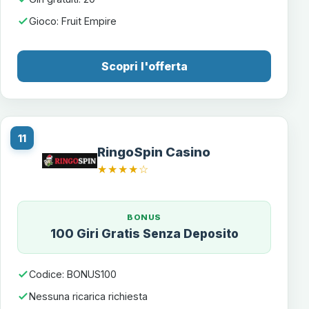
Gioco: Fruit Empire
Scopri l'offerta
11
RingoSpin Casino
★★★★☆
BONUS
100 Giri Gratis Senza Deposito
Codice: BONUS100
Nessuna ricarica richiesta