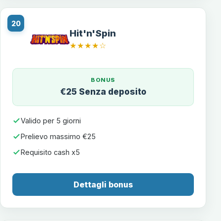
20
Hit'n'Spin
★★★★☆
BONUS
€25 Senza deposito
Valido per 5 giorni
Prelievo massimo €25
Requisito cash x5
Dettagli bonus