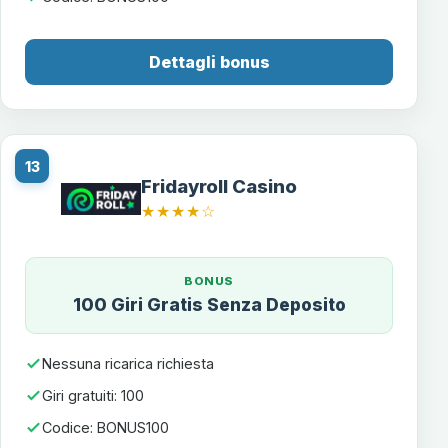
Dettagli bonus
13
Fridayroll Casino
★★★★☆
BONUS
100 Giri Gratis Senza Deposito
Nessuna ricarica richiesta
Giri gratuiti: 100
Codice: BONUS100