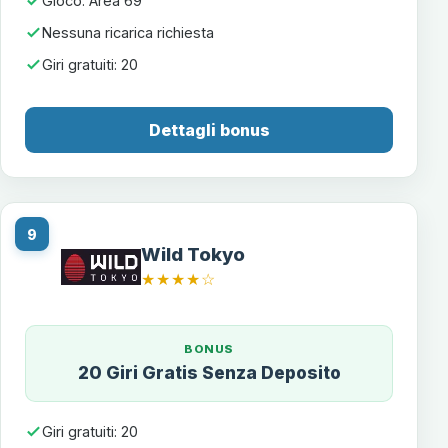
Gioco: Area 69
Nessuna ricarica richiesta
Giri gratuiti: 20
Dettagli bonus
9
Wild Tokyo
★★★★☆
BONUS
20 Giri Gratis Senza Deposito
Giri gratuiti: 20